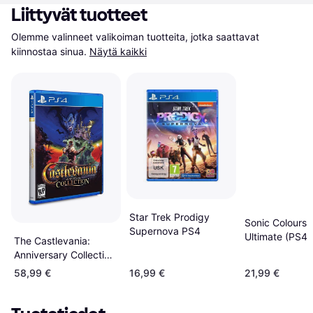
Liittyvät tuotteet
Olemme valinneet valikoiman tuotteita, jotka saattavat 
kiinnostaa sinua.
Näytä kaikki
Star Trek Prodigy
Sonic Colours:
Supernova PS4
Ultimate (PS4)
The Castlevania:
Anniversary Collection
(PS4)
58,99 €
16,99 €
21,99 €