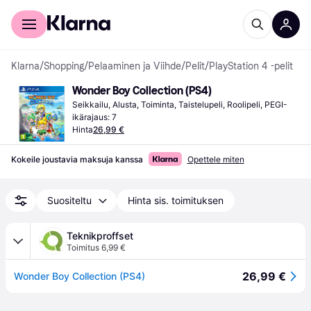
Kuluttajille
Yrityksille
Klarna
/
Shopping
/
Pelaaminen ja Viihde
/
Pelit
/
PlayStation 4 -pelit
Wonder Boy Collection (PS4)
Seikkailu, Alusta, Toiminta, Taistelupeli, Roolipeli, PEGI-
ikärajaus: 7
Hinta
26,99 €
Kokeile joustavia maksuja kanssa
Opettele miten
Suositeltu
Hinta sis. toimituksen
Teknikproffset
Toimitus 6,99 €
26,99 €
Wonder Boy Collection (PS4)