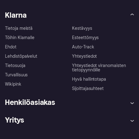
Klarna
Tietoja meistä
Kestävyys
Töihin Klarnalle
Esteettömyys
Ehdot
Auto-Track
Lehdistöpalvelut
Yhteystiedot
Tietosuoja
Yhteystiedot viranomaisten
tietopyynnöille
Turvallisuus
Hyvä hallintotapa
Wikipink
Sijoittajasuhteet
Henkilöasiakas
Ohje
Reklamaatiot
Yritys
Kirjaudu sisään
Shoppaile turvallisesti Klarnalla
Kauppiastuki
Kehittäjät
Klarna app
Yksityisyysasetukset