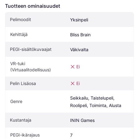
Tuotteen ominaisuudet
Pelimoodit
Yksinpeli
Kehittäjä
Bliss Brain
PEGI-sisältökuvaajat
Väkivalta
VR-tuki 
Ei
(Virtuaalitodellisuus)
Pelin Lisäosa
Ei
Seikkailu, Taistelupeli, 
Genre
Roolipeli, Toiminta, Alusta
Kustantaja
ININ Games
PEGI-ikärajaus
7