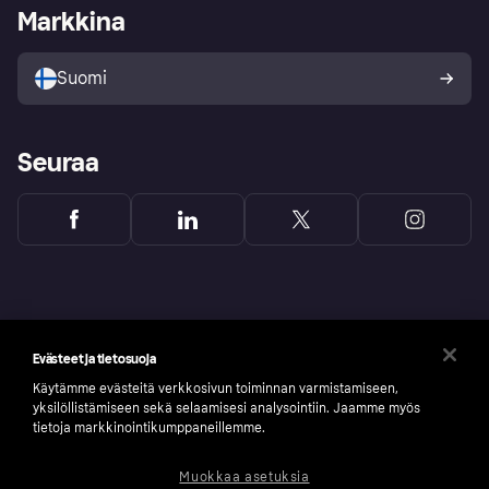
Kirjaudu sisään yrityksenä
Operatiivinen tila
Markkina
Tutustu kauppoihin
Peruutusoikeutesi
Myy Klarnalla
Kumppanit ja integraatiot
Ostajan turva
Suomi
Seuraa
Evästeet ja tietosuoja
Käytämme evästeitä verkkosivun toiminnan varmistamiseen,
yksilöllistämiseen sekä selaamisesi analysointiin. Jaamme myös
tietoja markkinointikumppaneillemme.
Muokkaa asetuksia