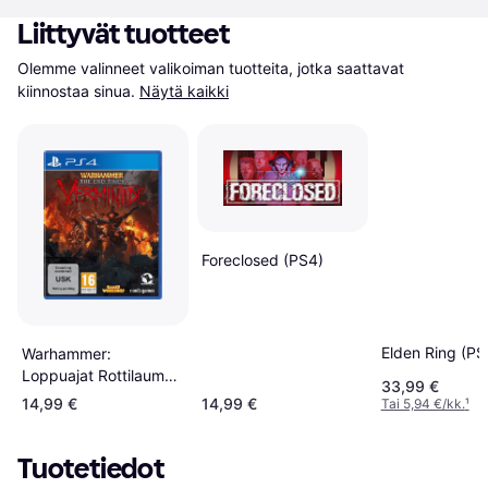
Liittyvät tuotteet
Olemme valinneet valikoiman tuotteita, jotka saattavat 
kiinnostaa sinua.
Näytä kaikki
Foreclosed (PS4)
Elden Ring (PS
Warhammer:
Loppuajat Rottilaumat
33,99 €
Sony PlayStation 4
14,99 €
14,99 €
Tai 5,94 €/kk.
¹
FPS
Tuotetiedot