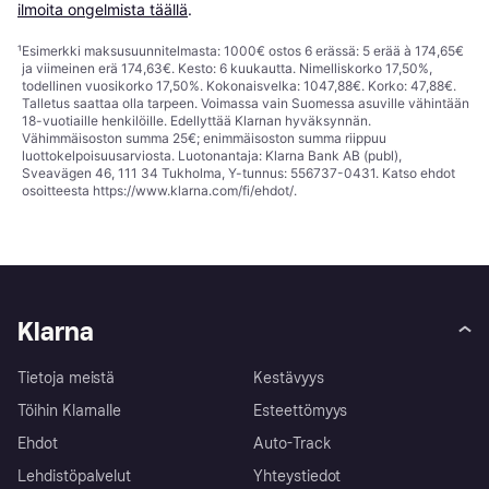
ilmoita ongelmista täällä
.
¹
Esimerkki maksusuunnitelmasta: 1000€ ostos 6 erässä: 5 erää à 174,65€
ja viimeinen erä 174,63€. Kesto: 6 kuukautta. Nimelliskorko 17,50%,
todellinen vuosikorko 17,50%. Kokonaisvelka: 1047,88€. Korko: 47,88€.
Talletus saattaa olla tarpeen. Voimassa vain Suomessa asuville vähintään
18-vuotiaille henkilöille. Edellyttää Klarnan hyväksynnän.
Vähimmäisoston summa 25€; enimmäisoston summa riippuu
luottokelpoisuusarviosta. Luotonantaja: Klarna Bank AB (publ),
Sveavägen 46, 111 34 Tukholma, Y-tunnus: 556737-0431. Katso ehdot
osoitteesta
https://www.klarna.com/fi/ehdot/
.
Klarna
Tietoja meistä
Kestävyys
Töihin Klarnalle
Esteettömyys
Ehdot
Auto-Track
Lehdistöpalvelut
Yhteystiedot