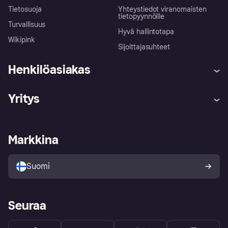
Tietosuoja
Yhteystiedot viranomaisten
tietopyynnöille
Turvallisuus
Hyvä hallintotapa
Wikipink
Sijoittajasuhteet
Henkilöasiakas
Ohje
Reklamaatiot
Yritys
Kirjaudu sisään
Shoppaile turvallisesti Klarnalla
Kauppiastuki
Kehittäjät
Klarna app
Yksityisyysasetukset
Kirjaudu sisään yrityksenä
Operatiivinen tila
Markkina
Tutustu kauppoihin
Peruutusoikeutesi
Myy Klarnalla
Kumppanit ja integraatiot
Ostajan turva
Suomi
Seuraa