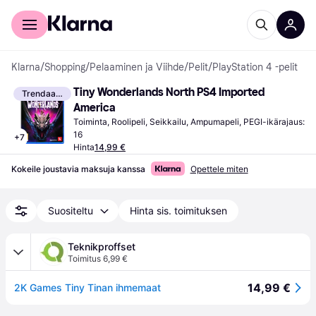
Kuluttajille
Yrityksille
Klarna
/
Shopping
/
Pelaaminen ja Viihde
/
Pelit
/
PlayStation 4 -pelit
Tiny Wonderlands North PS4 Imported 
Trendaava
America
Toiminta, Roolipeli, Seikkailu, Ampumapeli, PEGI-ikärajaus: 
16
+
7
Hinta
14,99 €
Kokeile joustavia maksuja kanssa
Opettele miten
Suositeltu
Hinta sis. toimituksen
Teknikproffset
Toimitus 6,99 €
14,99 €
2K Games Tiny Tinan ihmemaat