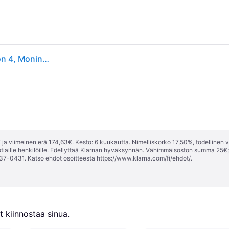
Rockstar Games Red Dead Redemption 2, PlayStation 4, Moninpelitila, M (Mature), Fyysinen media
ja viimeinen erä 174,63€. Kesto: 6 kuukautta. Nimelliskorko 17,50%, todellinen 
tiaille henkilöille. Edellyttää Klarnan hyväksynnän. Vähimmäisoston summa 25€
37-0431. Katso ehdot osoitteesta
https://www.klarna.com/fi/ehdot/
.
 kiinnostaa sinua.