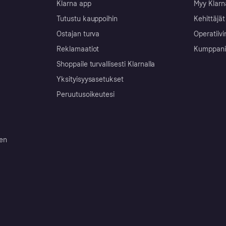
Klarna app
Myy Klarn
Tutustu kauppoihin
Kehittäjät
Ostajan turva
Operatiivi
Reklamaatiot
Kumppanit 
Shoppaile turvallisesti Klarnalla
Yksityisyysasetukset
Peruutusoikeutesi
ten