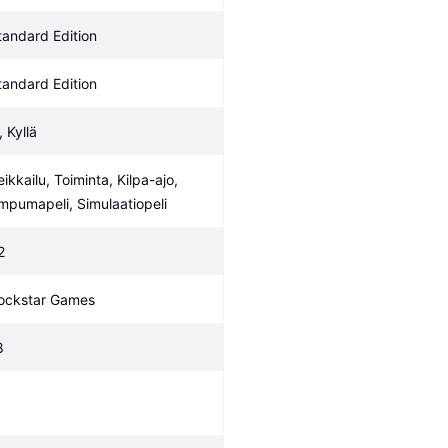
tandard Edition
tandard Edition
, Kyllä
ikkailu, Toiminta, Kilpa-ajo, 
mpumapeli, Simulaatiopeli
2
ockstar Games
8