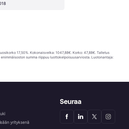
018
vuosikorko 17,50%. Kokonaisvelka: 1047,88€. Korko: 47,88€. Talletus
; enimmäisoston summa riippuu luottokelpoisuusarviosta. Luotonantaja:
Seuraa
uki
isään yrityksenä