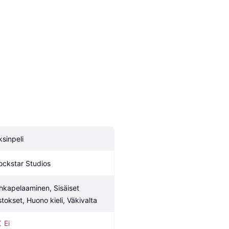
ksinpeli
ockstar Studios
hkapelaaminen, Sisäiset 
stokset, Huono kieli, Väkivalta
Ei