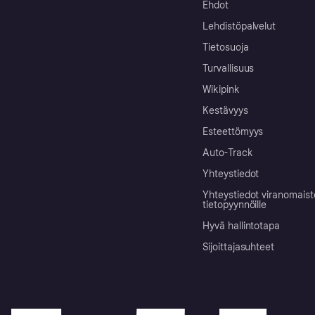
Ehdot
Lehdistöpalvelut
Tietosuoja
Turvallisuus
Wikipink
Kestävyys
Esteettömyys
Auto-Track
Yhteystiedot
Yhteystiedot viranomais
tietopyynnöille
Hyvä hallintotapa
Sijoittajasuhteet