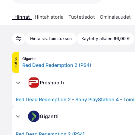
Hinnat
Hintahistoria
Tuotetiedot
Ominaisuudet
Hinta sis. toimituksen
Käytetty alkaen
66,00 €
Gigantti
mainos
Red Dead Redemption 2 (PS4)
Proshop.fi
Red Dead Redemption 2 - Sony PlayStation 4 - Toim
Gigantti
Red Dead Redemption 2 (PS4)