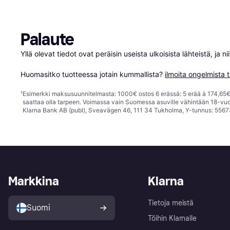
Palaute
Yllä olevat tiedot ovat peräisin useista ulkoisista lähteistä, ja 
Huomasitko tuotteessa jotain kummallista? 
ilmoita ongelmista t
¹
Esimerkki maksusuunnitelmasta: 1000€ ostos 6 erässä: 5 erää à 174,65€ 
saattaa olla tarpeen. Voimassa vain Suomessa asuville vähintään 18-vuo
Klarna Bank AB (publ), Sveavägen 46, 111 34 Tukholma, Y-tunnus: 5567
Markkina
Klarna
Tietoja meistä
Suomi
Töihin Klarnalle