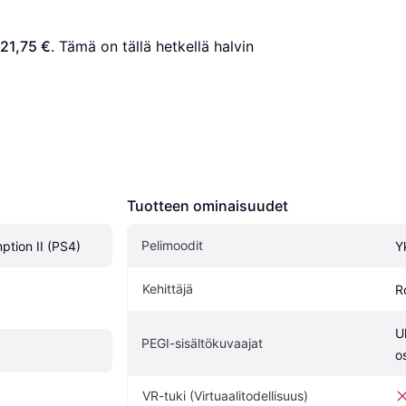
21,75 €
. Tämä on tällä hetkellä halvin 
Tuotteen ominaisuudet
Pelimoodit
tion II (PS4)
Y
Kehittäjä
R
U
PEGI-sisältökuvaajat
o
VR-tuki (Virtuaalitodellisuus)