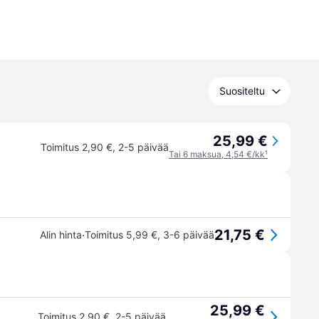
Suositeltu
25,99 €
Toimitus 2,90 €
,
2-5 päivää
Tai 6 maksua, 4,54 €/kk
¹
21,75 €
·
Alin hinta
Toimitus 5,99 €
,
3-6 päivää
25,99 €
Toimitus 2,90 €
,
2-5 päivää