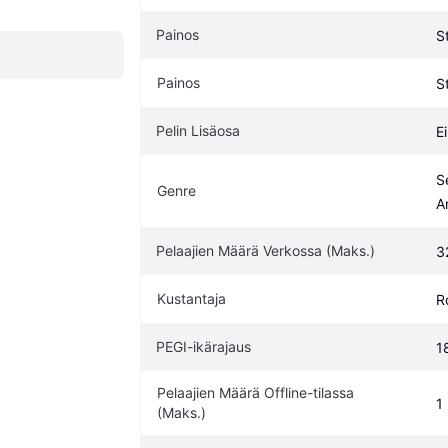
Painos
S
Painos
S
Pelin Lisäosa
Ei
Se
Genre
A
Pelaajien Määrä Verkossa (Maks.)
3
Kustantaja
R
PEGI-ikärajaus
1
Pelaajien Määrä Offline-tilassa 
1
(Maks.)