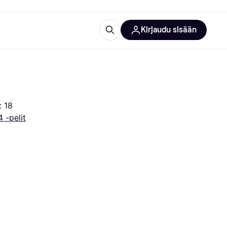
Kirjaudu sisään
totarvikkeet
rna?
: 18
 -pelit
 kategoriat