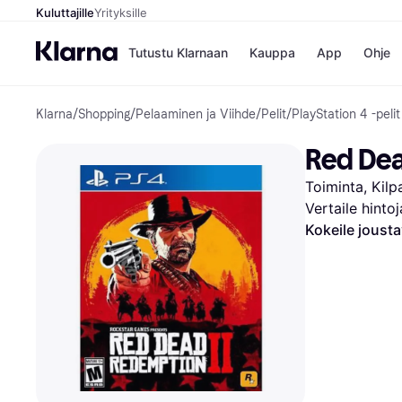
Kuluttajille
Yrityksille
Tutustu Klarnaan
Kauppa
App
Ohje
Klarna
/
Shopping
/
Pelaaminen ja Viihde
/
Pelit
/
PlayStation 4 -pelit
Kaupat
Ma
Booking.
Mak
Red Dea
Gigantti
Mak
H&M
Mak
Toiminta, Kilp
Peten Koi
kul
Wolt
Mak
Vertaile hinto
Rah
Kokeile joust
Mob
Kauppahakem