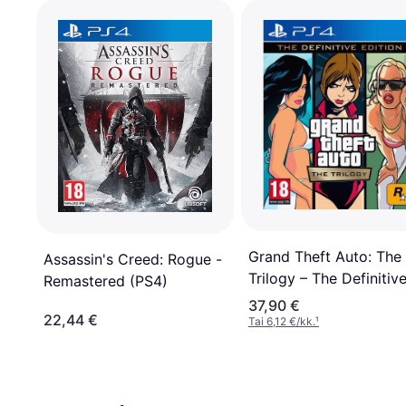
Grand Theft Auto: The
Assassin's Creed: Rogue -
Trilogy – The Definitiv
Remastered (PS4)
Edition (PS4)
37,90 €
22,44 €
Tai 6,12 €/kk.
¹