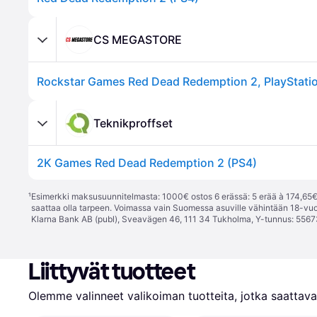
CS MEGASTORE
Teknikproffset
2K Games Red Dead Redemption 2 (PS4)
¹
Esimerkki maksusuunnitelmasta: 1000€ ostos 6 erässä: 5 erää à 174,65€ 
saattaa olla tarpeen. Voimassa vain Suomessa asuville vähintään 18-vuo
Klarna Bank AB (publ), Sveavägen 46, 111 34 Tukholma, Y-tunnus: 5567
Liittyvät tuotteet
Olemme valinneet valikoiman tuotteita, jotka saattavat