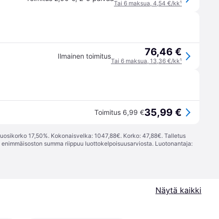
Tai 6 maksua, 4,54 €/kk
¹
76,46 €
Ilmainen toimitus
Tai 6 maksua, 13,36 €/kk
¹
35,99 €
Toimitus 6,99 €
vuosikorko 17,50%. Kokonaisvelka: 1047,88€. Korko: 47,88€. Talletus
; enimmäisoston summa riippuu luottokelpoisuusarviosta. Luotonantaja:
Näytä kaikki