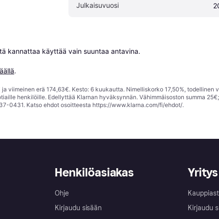
Julkaisuvuosi
2
niitä kannattaa käyttää vain suuntaa antavina.

äällä
.
ja viimeinen erä 174,63€. Kesto: 6 kuukautta. Nimelliskorko 17,50%, todellinen 
tiaille henkilöille. Edellyttää Klarnan hyväksynnän. Vähimmäisoston summa 25€
37-0431. Katso ehdot osoitteesta
https://www.klarna.com/fi/ehdot/
.
Henkilöasiakas
Yritys
Ohje
Kauppiast
Kirjaudu sisään
Kirjaudu s