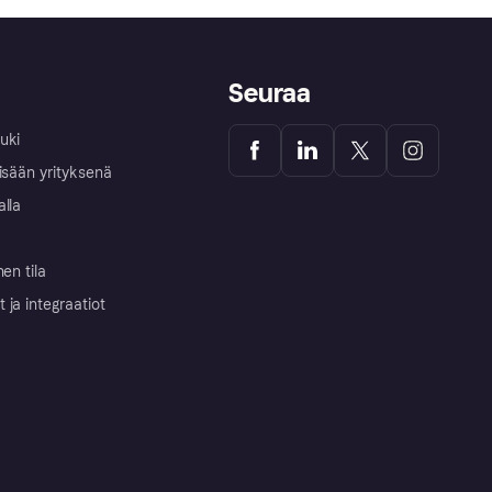
Seuraa
uki
isään yrityksenä
alla
nen tila
ja integraatiot