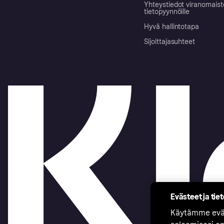
Yhteystiedot viranomais
tietopyynnöille
Hyvä hallintotapa
Sijoittajasuhteet
Evästeet ja tie
Käytämme eväs