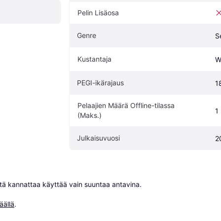
Pelin Lisäosa
Genre
S
Kustantaja
W
PEGI-ikärajaus
1
Pelaajien Määrä Offline-tilassa 
1
(Maks.)
Julkaisuvuosi
2
niitä kannattaa käyttää vain suuntaa antavina.

äällä
.