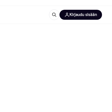
Kirjaudu sisään
totarvikkeet
rna?
 kategoriat