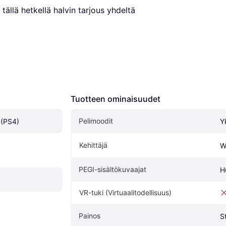
tällä hetkellä halvin tarjous yhdeltä 
Tuotteen ominaisuudet
Pelimoodit
 (PS4)
Y
Kehittäjä
W
PEGI-sisältökuvaajat
H
VR-tuki (Virtuaalitodellisuus)
Painos
S