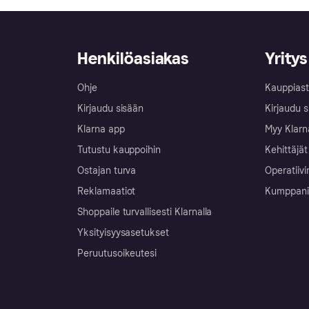
Henkilöasiakas
Yritys
Ohje
Kauppiast
Kirjaudu sisään
Kirjaudu s
Klarna app
Myy Klarn
Tutustu kauppoihin
Kehittäjät
Ostajan turva
Operatiivi
Reklamaatiot
Kumppanit 
Shoppaile turvallisesti Klarnalla
Yksityisyysasetukset
Peruutusoikeutesi