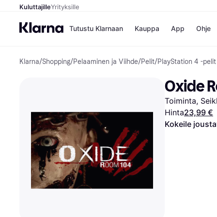
Kuluttajille
Yrityksille
Tutustu Klarnaan
Kauppa
App
Ohje
Klarna
/
Shopping
/
Pelaaminen ja Viihde
/
Pelit
/
PlayStation 4 -pelit
Kaupat
Ma
Booking.
Mak
Oxide R
Gigantti
Mak
H&M
Mak
Toiminta, Seik
Peten Koi
kul
Wolt
Mak
Hinta
23,99 €
Rah
Kokeile joust
Mob
Kauppahakem