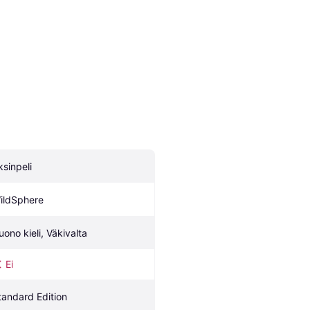
ksinpeli
ildSphere
uono kieli, Väkivalta
Ei
tandard Edition