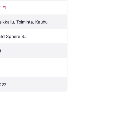
Ei
eikkailu, Toiminta, Kauhu
ild Sphere S.L
8
022