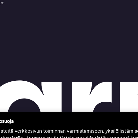
ten
tosuoja
teitä verkkosivun toiminnan varmistamiseen, yksilöllistämi