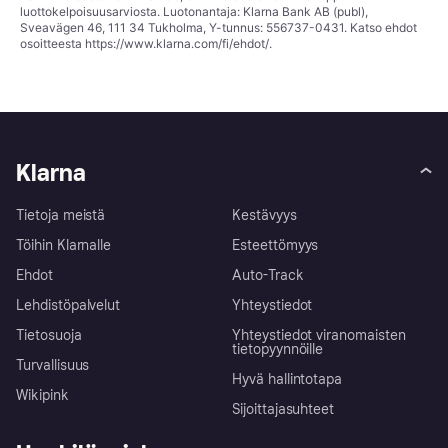
luottokelpoisuusarviosta. Luotonantaja: Klarna Bank AB (publ),
Sveavägen 46, 111 34 Tukholma, Y-tunnus: 556737-0431. Katso ehdot
osoitteesta
https://www.klarna.com/fi/ehdot/
.
Klarna
Tietoja meistä
Kestävyys
Töihin Klarnalle
Esteettömyys
Ehdot
Auto-Track
Lehdistöpalvelut
Yhteystiedot
Tietosuoja
Yhteystiedot viranomaisten
tietopyynnöille
Turvallisuus
Hyvä hallintotapa
Wikipink
Sijoittajasuhteet