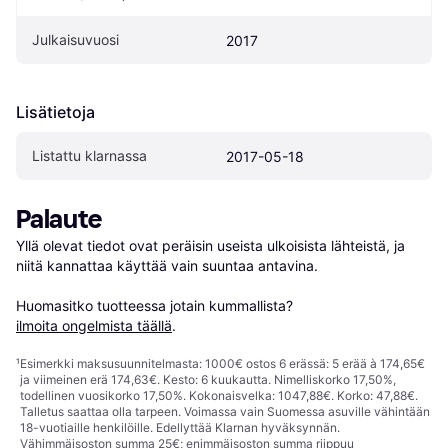
Julkaisuvuosi
2017
Lisätietoja
Listattu klarnassa
2017-05-18
Palaute
Yllä olevat tiedot ovat peräisin useista ulkoisista lähteistä, ja 
niitä kannattaa käyttää vain suuntaa antavina.

Huomasitko tuotteessa jotain kummallista? 
ilmoita ongelmista täällä
.
¹
Esimerkki maksusuunnitelmasta: 1000€ ostos 6 erässä: 5 erää à 174,65€
ja viimeinen erä 174,63€. Kesto: 6 kuukautta. Nimelliskorko 17,50%,
todellinen vuosikorko 17,50%. Kokonaisvelka: 1047,88€. Korko: 47,88€.
Talletus saattaa olla tarpeen. Voimassa vain Suomessa asuville vähintään
18-vuotiaille henkilöille. Edellyttää Klarnan hyväksynnän.
Vähimmäisoston summa 25€; enimmäisoston summa riippuu