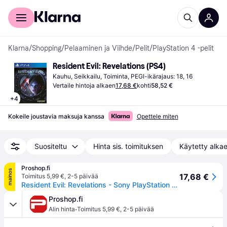
Kuluttajille
Yrityksille
Klarna
/
Shopping
/
Pelaaminen ja Viihde
/
Pelit
/
PlayStation 4 -pelit
Resident Evil: Revelations (PS4)
Kauhu, Seikkailu, Toiminta, PEGI-ikärajaus: 18, 16
Vertaile hintoja alkaen
17,68 €
kohti
58,52 €
+
4
Kokeile joustavia maksuja kanssa
Opettele miten
Suositeltu
Hinta sis. toimituksen
Käytetty alka
Proshop.fi
mainos
17,68 €
Toimitus 5,99 €
,
2-5 päivää
Resident Evil: Revelations - Sony PlayStation 4 - Kauhu
Proshop.fi
·
Alin hinta
Toimitus 5,99 €
,
2-5 päivää