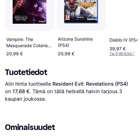
Arizona Sunshine
Vampire: The
Diablo IV (PS4
(PS4)
Masquerade Coteries
39,97 €
of New York and
20,99 €
20,99 €
Tai 6,99 €/kk.
¹
Shadows of New York
Sony PlayStation 4
Tuotetiedot
Seikkailu
Alin hinta tuotteelle 
Resident Evil: Revelations (PS4)
on 
17,68 €
. Tämä on tällä hetkellä halvin tarjous 
3
kaupan joukossa.
Ominaisuudet