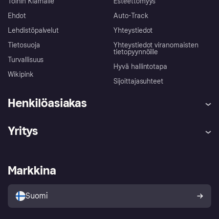
Töihin Klarnalle
Esteettömyys
Ehdot
Auto-Track
Lehdistöpalvelut
Yhteystiedot
Tietosuoja
Yhteystiedot viranomaisten
tietopyynnöille
Turvallisuus
Hyvä hallintotapa
Wikipink
Sijoittajasuhteet
Henkilöasiakas
Ohje
Reklamaatiot
Yritys
Kirjaudu sisään
Shoppaile turvallisesti Klarnalla
Kauppiastuki
Kehittäjät
Klarna app
Yksityisyysasetukset
Kirjaudu sisään yrityksenä
Operatiivinen tila
Markkina
Tutustu kauppoihin
Peruutusoikeutesi
Myy Klarnalla
Kumppanit ja integraatiot
Ostajan turva
Suomi