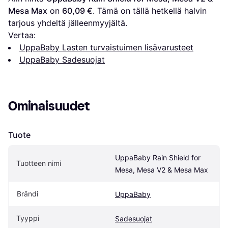
Mesa Max
 on 
60,09 €
. Tämä on tällä hetkellä halvin 
tarjous yhdeltä jälleenmyyjältä.
Vertaa:
UppaBaby Lasten turvaistuimen lisävarusteet
UppaBaby Sadesuojat
Ominaisuudet
Tuote
UppaBaby Rain Shield for 
Tuotteen nimi
Mesa, Mesa V2 & Mesa Max
Brändi
UppaBaby
Tyyppi
Sadesuojat