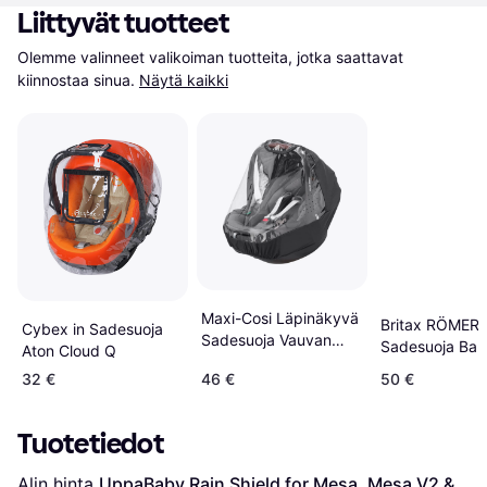
Liittyvät tuotteet
Olemme valinneet valikoiman tuotteita, jotka saattavat 
kiinnostaa sinua.
Näytä kaikki
Maxi-Cosi Läpinäkyvä
Britax RÖMER
Cybex in Sadesuoja
Sadesuoja Vauvan
Sadesuoja Bab
Aton Cloud Q
Turvaistuimelle
ja Primo-
32 €
46 €
50 €
turvakaukaloih
Tuotetiedot
Alin hinta 
UppaBaby Rain Shield for Mesa, Mesa V2 & 