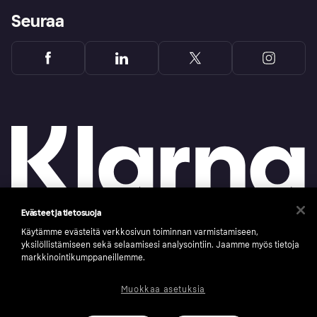
Seuraa
Evästeet ja tietosuoja
Käytämme evästeitä verkkosivun toiminnan varmistamiseen,
Copyright © 2005-2026 Klarna Bank AB (publ). Headquarters: Stockholm, Sweden. All
yksilöllistämiseen sekä selaamisesi analysointiin. Jaamme myös tietoja
rights reserved. Klarna Bank AB (publ). Sveavägen 46, 111 34 Stockholm. Organization
number: 556737-0431
markkinointikumppaneillemme.
Klarnan evästeseloste
Klarna.com
Muokkaa asetuksia