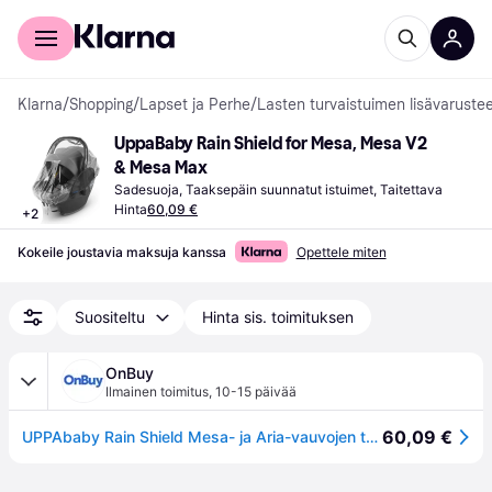
Kuluttajille
Yrityksille
Klarna
/
Shopping
/
Lapset ja Perhe
/
Lasten turvaistuimen lisävaruste
UppaBaby Rain Shield for Mesa, Mesa V2 
& Mesa Max
Sadesuoja, Taaksepäin suunnatut istuimet, Taitettava
Hinta
60,09 €
+
2
Kokeile joustavia maksuja kanssa
Opettele miten
Suositeltu
Hinta sis. toimituksen
OnBuy
Ilmainen toimitus
,
10-15 päivää
60,09 €
UPPAbaby Rain Shield Mesa- ja Aria-vauvojen turvaistuintelineille - Veden- ja tuulenpitv kansi - Tuuletus - Pikakiinnitys