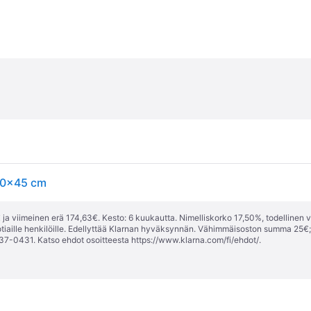
 80x45 cm
ja viimeinen erä 174,63€. Kesto: 6 kuukautta. Nimelliskorko 17,50%, todellinen 
tiaille henkilöille. Edellyttää Klarnan hyväksynnän. Vähimmäisoston summa 25€
37-0431. Katso ehdot osoitteesta
https://www.klarna.com/fi/ehdot/
.