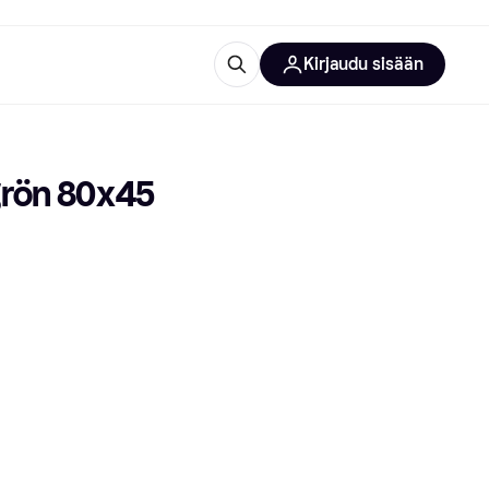
Kirjaudu sisään
totarvikkeet
rna?
 grön 80x45
 kategoriat