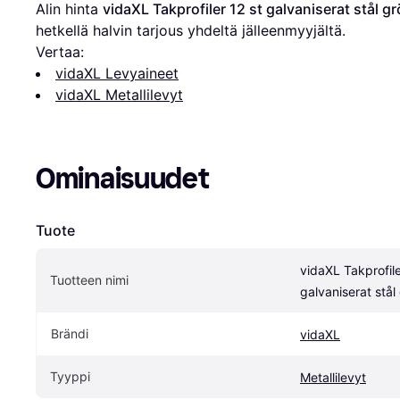
Alin hinta 
vidaXL Takprofiler 12 st galvaniserat stål 
hetkellä halvin tarjous yhdeltä jälleenmyyjältä.
Vertaa:
vidaXL Levyaineet
vidaXL Metallilevyt
Ominaisuudet
Tuote
vidaXL Takprofiler
Tuotteen nimi
galvaniserat stå
Brändi
vidaXL
Tyyppi
Metallilevyt