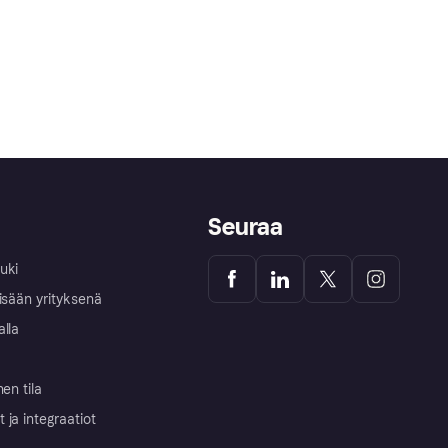
Seuraa
uki
isään yrityksenä
alla
nen tila
ja integraatiot