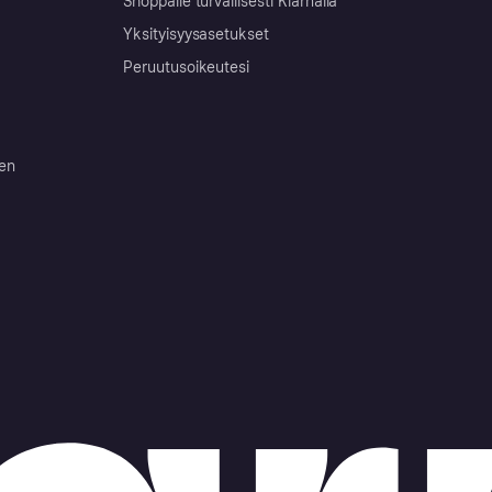
Shoppaile turvallisesti Klarnalla
Yksityisyysasetukset
Peruutusoikeutesi
ten