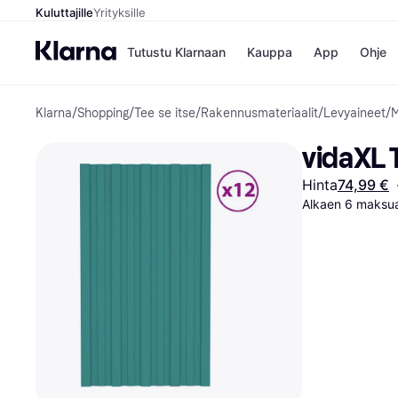
Kuluttajille
Yrityksille
Tutustu Klarnaan
Kauppa
App
Ohje
Klarna
/
Shopping
/
Tee se itse
/
Rakennusmateriaalit
/
Levyaineet
/
M
Kaupat
Ma
Booking.
Mak
vidaXL T
Gigantti
Mak
H&M
Mak
Hinta
74,99 €
Peten Koi
kul
Alkaen 6 maksua
Wolt
Mak
Rah
Mob
Kauppahakem