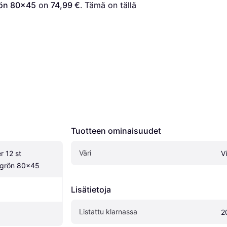
grön 80x45
 on 
74,99 €
. Tämä on tällä 
Tuotteen ominaisuudet
Väri
 12 st 
V
l grön 80x45
Lisätietoja
Listattu klarnassa
2