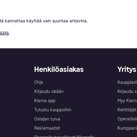
niitä kannattaa käyttää vain suuntaa antavina.

äällä
.
Henkilöasiakas
Yritys
Ohje
Kauppiast
Kirjaudu sisään
Kirjaudu s
Klarna app
Myy Klarn
Tutustu kauppoihin
Kehittäjät
Ostajan turva
Operatiivi
Reklamaatiot
Kumppanit 