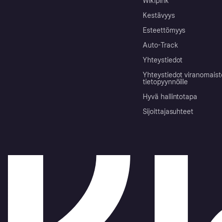
Wikipink
Kestävyys
Esteettömyys
Auto-Track
Yhteystiedot
Yhteystiedot viranomais
tietopyynnöille
Hyvä hallintotapa
Sijoittajasuhteet