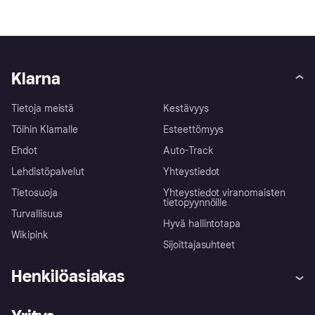
Klarna
Tietoja meistä
Kestävyys
Töihin Klarnalle
Esteettömyys
Ehdot
Auto-Track
Lehdistöpalvelut
Yhteystiedot
Tietosuoja
Yhteystiedot viranomaisten
tietopyynnöille
Turvallisuus
Hyvä hallintotapa
Wikipink
Sijoittajasuhteet
Henkilöasiakas
Ohje
Reklamaatiot