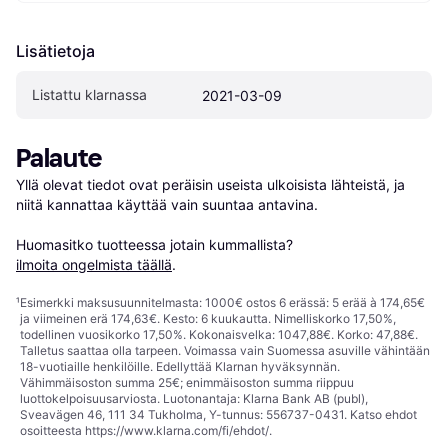
Lisätietoja
Listattu klarnassa
2021-03-09
Palaute
Yllä olevat tiedot ovat peräisin useista ulkoisista lähteistä, ja 
niitä kannattaa käyttää vain suuntaa antavina.

Huomasitko tuotteessa jotain kummallista? 
ilmoita ongelmista täällä
.
¹
Esimerkki maksusuunnitelmasta: 1000€ ostos 6 erässä: 5 erää à 174,65€
ja viimeinen erä 174,63€. Kesto: 6 kuukautta. Nimelliskorko 17,50%,
todellinen vuosikorko 17,50%. Kokonaisvelka: 1047,88€. Korko: 47,88€.
Talletus saattaa olla tarpeen. Voimassa vain Suomessa asuville vähintään
18-vuotiaille henkilöille. Edellyttää Klarnan hyväksynnän.
Vähimmäisoston summa 25€; enimmäisoston summa riippuu
luottokelpoisuusarviosta. Luotonantaja: Klarna Bank AB (publ),
Sveavägen 46, 111 34 Tukholma, Y-tunnus: 556737-0431. Katso ehdot
osoitteesta
https://www.klarna.com/fi/ehdot/
.