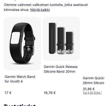
Olemme valinneet valikoiman tuotteita, jotka saattavat 
kiinnostaa sinua.
Näytä kaikki
Garmin Quick Release
Silicone Band 20mm
Garmin Watch Band
Garmin QuickFi
for Vivofit 4
26mm Silicone
Band
31,46 €
17 €
18,76 €
Tai 5,50 €/kk.
¹