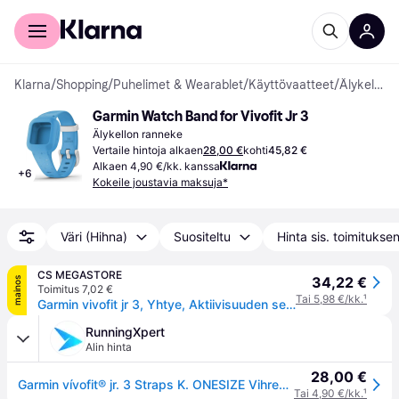
Kuluttajille
Yrityksille
Klarna
/
Shopping
/
Puhelimet & Wearablet
/
Käyttövaatteet
/
Älykellon rannekkeet
Garmin Watch Band for Vivofit Jr 3
Älykellon ranneke
Vertaile hintoja alkaen
28,00 €
kohti
45,82 €
Alkaen 4,90 €/kk. kanssa
+
6
Kokeile joustavia maksuja*
Väri (Hihna)
Suositeltu
Hinta sis. toimitukse
CS MEGASTORE
34,22 €
mainos
Toimitus 7,02 €
Tai 5,98 €/kk.
¹
Garmin vivofit jr 3, Yhtye, Aktiivisuuden seuraaja, Vaaleanpunainen, Garmin, Silikoni, 1 kpl
RunningXpert
Alin hinta
28,00 €
Garmin vívofit® jr. 3 Straps K. ONESIZE Vihreä Lapset
Tai 4,90 €/kk.
¹