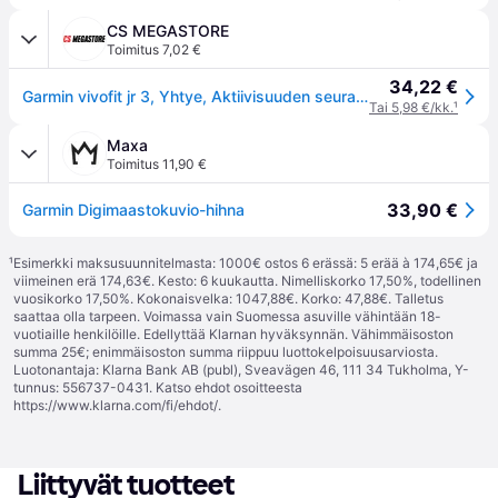
CS MEGASTORE
Toimitus 7,02 €
34,22 €
Garmin vivofit jr 3, Yhtye, Aktiivisuuden seuraaja, Vaaleanpunainen, Garmin, Silikoni, 1 kpl
Tai 5,98 €/kk.
¹
Maxa
Toimitus 11,90 €
33,90 €
Garmin Digimaastokuvio-hihna
¹
Esimerkki maksusuunnitelmasta: 1000€ ostos 6 erässä: 5 erää à 174,65€ ja
viimeinen erä 174,63€. Kesto: 6 kuukautta. Nimelliskorko 17,50%, todellinen
vuosikorko 17,50%. Kokonaisvelka: 1047,88€. Korko: 47,88€. Talletus
saattaa olla tarpeen. Voimassa vain Suomessa asuville vähintään 18-
vuotiaille henkilöille. Edellyttää Klarnan hyväksynnän. Vähimmäisoston
summa 25€; enimmäisoston summa riippuu luottokelpoisuusarviosta.
Luotonantaja: Klarna Bank AB (publ), Sveavägen 46, 111 34 Tukholma, Y-
tunnus: 556737-0431. Katso ehdot osoitteesta
https://www.klarna.com/fi/ehdot/
.
Liittyvät tuotteet