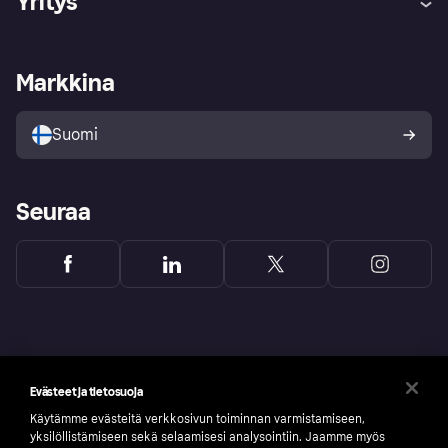
Yritys
Kirjaudu sisään
Shoppaile turvallisesti Klarnalla
Kauppiastuki
Kehittäjät
Klarna app
Yksityisyysasetukset
Kirjaudu sisään yrityksenä
Operatiivinen tila
Markkina
Tutustu kauppoihin
Peruutusoikeutesi
Myy Klarnalla
Kumppanit ja integraatiot
Ostajan turva
Suomi
Seuraa
Evästeet ja tietosuoja
Käytämme evästeitä verkkosivun toiminnan varmistamiseen,
yksilöllistämiseen sekä selaamisesi analysointiin. Jaamme myös