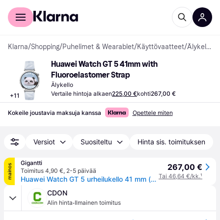
Kuluttajille
Yrityksille
Klarna
/
Shopping
/
Puhelimet & Wearablet
/
Käyttövaatteet
/
Älykellot
Huawei Watch GT 5 41mm with 
Fluoroelastomer Strap
Älykello
Vertaile hintoja alkaen
225,00 €
kohti
267,00 €
+
11
Kokeile joustavia maksuja kanssa
Opettele miten
Versiot
Suositeltu
Hinta sis. toimituksen
Gigantti
267,00 €
mainos
Toimitus 4,90 €
,
2-5 päivää
Tai 46,64 €/kk.
¹
Huawei Watch GT 5 urheilukello 41 mm (sininen)
CDON
·
Alin hinta
Ilmainen toimitus