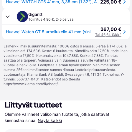
225,00 €
Huawei WATCH GT5 41mm, 3,35 cm (1.32"), AMOLED, 35 g
Gigantti
Toimitus 4,90 €
,
2-5 päivää
267,00 €
Huawei Watch GT 5 urheilukello 41 mm (sininen)
Tai 46,64 €/kk.
¹
¹
Esimerkki maksusuunnitelmasta: 1000€ ostos 6 erässä: 5 erää à 174,65€ ja
viimeinen erä 174,63€. Kesto: 6 kuukautta. Nimelliskorko 17,50%, todellinen
vuosikorko 17,50%. Kokonaisvelka: 1047,88€. Korko: 47,88€. Talletus
saattaa olla tarpeen. Voimassa vain Suomessa asuville vähintään 18-
vuotiaille henkilöille. Edellyttää Klarnan hyväksynnän. Vähimmäisoston
summa 25€; enimmäisoston summa riippuu luottokelpoisuusarviosta.
Luotonantaja: Klarna Bank AB (publ), Sveavägen 46, 111 34 Tukholma, Y-
tunnus: 556737-0431. Katso ehdot osoitteesta
https://www.klarna.com/fi/ehdot/
.
Liittyvät tuotteet
Olemme valinneet valikoiman tuotteita, jotka saattavat 
kiinnostaa sinua.
Näytä kaikki