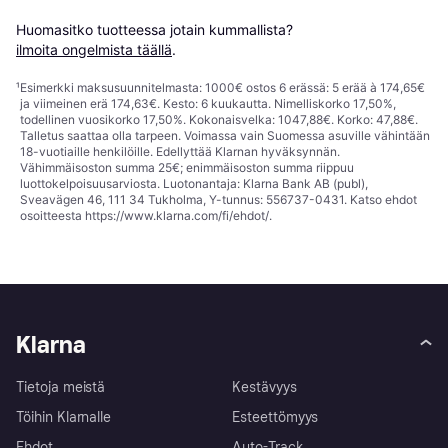
Huomasitko tuotteessa jotain kummallista? 
ilmoita ongelmista täällä
.
¹
Esimerkki maksusuunnitelmasta: 1000€ ostos 6 erässä: 5 erää à 174,65€
ja viimeinen erä 174,63€. Kesto: 6 kuukautta. Nimelliskorko 17,50%,
todellinen vuosikorko 17,50%. Kokonaisvelka: 1047,88€. Korko: 47,88€.
Talletus saattaa olla tarpeen. Voimassa vain Suomessa asuville vähintään
18-vuotiaille henkilöille. Edellyttää Klarnan hyväksynnän.
Vähimmäisoston summa 25€; enimmäisoston summa riippuu
luottokelpoisuusarviosta. Luotonantaja: Klarna Bank AB (publ),
Sveavägen 46, 111 34 Tukholma, Y-tunnus: 556737-0431. Katso ehdot
osoitteesta
https://www.klarna.com/fi/ehdot/
.
Klarna
Tietoja meistä
Kestävyys
Töihin Klarnalle
Esteettömyys
Ehdot
Auto-Track