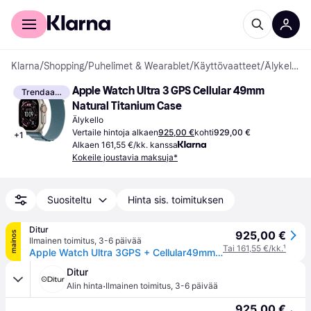
Kuluttajille
Yrityksille
Klarna
/
Shopping
/
Puhelimet & Wearablet
/
Käyttövaatteet
/
Älykellot
Apple Watch Ultra 3 GPS Cellular 49mm 
Trendaava
Natural Titanium Case
Älykello
Vertaile hintoja alkaen
925,00 €
kohti
929,00 €
+
1
Alkaen 161,55 €/kk. kanssa
Kokeile joustavia maksuja*
Suositeltu
Hinta sis. toimituksen
Ditur
925,00 €
mainos
Ilmainen toimitus
,
3-6 päivää
Tai 161,55 €/kk.
¹
Apple Watch Ultra 3GPS + Cellular49mmNatural Titanium Light Blue Alpine Loop Small MEWK4 - Unisex - 49 mm - Älykello - Kvartsi laturilla
Ditur
·
Alin hinta
Ilmainen toimitus
,
3-6 päivää
925,00 €