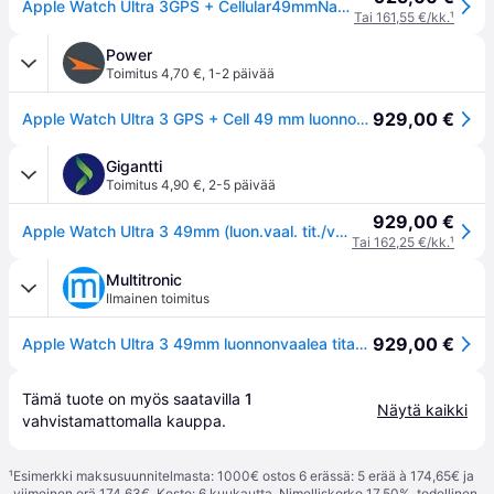
Apple Watch Ultra 3GPS + Cellular49mmNatural Titanium Light Blue Alpine Loop Small MEWK4 - Unisex - 49 mm - Älykello - Kvartsi laturilla
Tai 161,55 €/kk.
¹
Power
Toimitus 4,70 €
,
1-2 päivää
929,00 €
Apple Watch Ultra 3 GPS + Cell 49 mm luonnonvaalea titan, vaaleansininen alpine-ranneke - M
Gigantti
Toimitus 4,90 €
,
2-5 päivää
929,00 €
Apple Watch Ultra 3 49mm (luon.vaal. tit./vaaleansin. Alpine ran.) M
Tai 162,25 €/kk.
¹
Multitronic
Ilmainen toimitus
929,00 €
Apple Watch Ultra 3 49mm luonnonvaalea titaanikuori ja vaaleansininen Alpine-ranneke (pieni)
Tämä tuote on myös saatavilla 
1
Näytä kaikki
vahvistamattomalla 
kauppa
.
¹
Esimerkki maksusuunnitelmasta: 1000€ ostos 6 erässä: 5 erää à 174,65€ ja
viimeinen erä 174,63€. Kesto: 6 kuukautta. Nimelliskorko 17,50%, todellinen