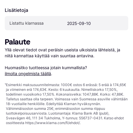
Lisätietoja
Listattu klarnassa
2025-09-10
Palaute
Yllä olevat tiedot ovat peräisin useista ulkoisista lähteistä, ja 
niitä kannattaa käyttää vain suuntaa antavina.

Huomasitko tuotteessa jotain kummallista? 
ilmoita ongelmista täällä
.
¹
Esimerkki maksusuunnitelmasta: 1000€ ostos 6 erässä: 5 erää à 174,65€
ja viimeinen erä 174,63€. Kesto: 6 kuukautta. Nimelliskorko 17,50%,
todellinen vuosikorko 17,50%. Kokonaisvelka: 1047,88€. Korko: 47,88€.
Talletus saattaa olla tarpeen. Voimassa vain Suomessa asuville vähintään
18-vuotiaille henkilöille. Edellyttää Klarnan hyväksynnän.
Vähimmäisoston summa 25€; enimmäisoston summa riippuu
luottokelpoisuusarviosta. Luotonantaja: Klarna Bank AB (publ),
Sveavägen 46, 111 34 Tukholma, Y-tunnus: 556737-0431. Katso ehdot
osoitteesta
https://www.klarna.com/fi/ehdot/
.