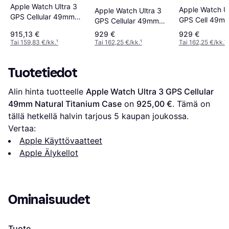
Apple Watch Ultra 3
Apple Watch Ul
Apple Watch Ultra 3
GPS Cellular 49mm
GPS Cell 49m
GPS Cellular 49mm
Natural Titanium Case
Titanium Case
Black Titanium Case
915,13 €
929 €
929 €
Tai 159,83 €/kk.
¹
Tai 162,25 €/kk.
¹
Tai 162,25 €/kk.
¹
Tuotetiedot
Alin hinta tuotteelle 
Apple Watch Ultra 3 GPS Cellular 
49mm Natural Titanium Case
 on 
925,00 €
. Tämä on 
tällä hetkellä halvin tarjous 
5
 kaupan joukossa.
Vertaa:
Apple Käyttövaatteet
Apple Älykellot
Ominaisuudet
Tuote