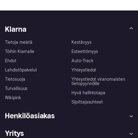
Klarna
Tietoja meistä
Kestävyys
Töihin Klarnalle
Esteettömyys
Ehdot
Auto-Track
Lehdistöpalvelut
Yhteystiedot
Tietosuoja
Yhteystiedot viranomaisten
tietopyynnöille
Turvallisuus
Hyvä hallintotapa
Wikipink
Sijoittajasuhteet
Henkilöasiakas
Ohje
Reklamaatiot
Yritys