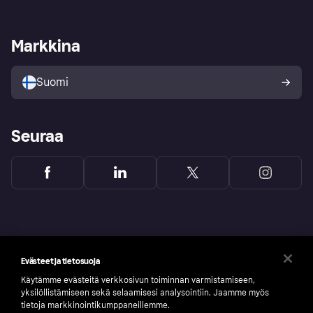
Kirjaudu sisään
Shoppaile turvallisesti Klarnalla
Kauppiastuki
Kehittäjät
Klarna app
Yksityisyysasetukset
Kirjaudu sisään yrityksenä
Operatiivinen tila
Markkina
Tutustu kauppoihin
Peruutusoikeutesi
Myy Klarnalla
Kumppanit ja integraatiot
Ostajan turva
Suomi
Seuraa
Evästeet ja tietosuoja
Käytämme evästeitä verkkosivun toiminnan varmistamiseen,
yksilöllistämiseen sekä selaamisesi analysointiin. Jaamme myös
tietoja markkinointikumppaneillemme.