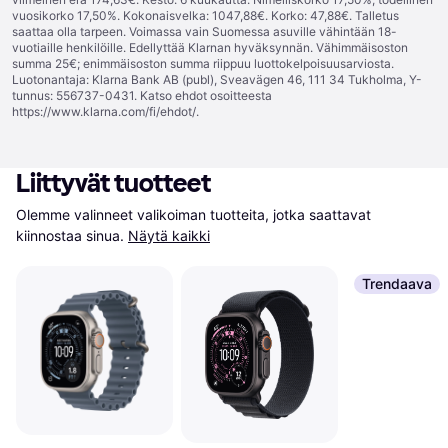
vuosikorko 17,50%. Kokonaisvelka: 1047,88€. Korko: 47,88€. Talletus
saattaa olla tarpeen. Voimassa vain Suomessa asuville vähintään 18-
vuotiaille henkilöille. Edellyttää Klarnan hyväksynnän. Vähimmäisoston
summa 25€; enimmäisoston summa riippuu luottokelpoisuusarviosta.
Luotonantaja: Klarna Bank AB (publ), Sveavägen 46, 111 34 Tukholma, Y-
tunnus: 556737-0431. Katso ehdot osoitteesta
https://www.klarna.com/fi/ehdot/
.
Liittyvät tuotteet
Olemme valinneet valikoiman tuotteita, jotka saattavat 
kiinnostaa sinua.
Näytä kaikki
Trendaava