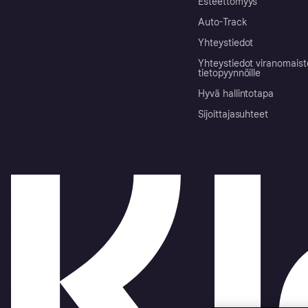
Esteettömyys
Auto-Track
Yhteystiedot
Yhteystiedot viranomais
tietopyynnöille
Hyvä hallintotapa
Sijoittajasuhteet