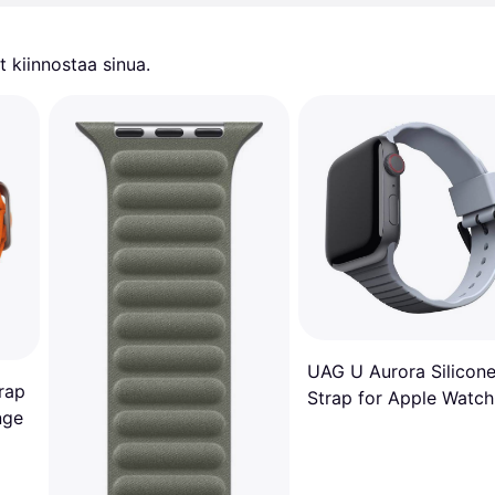
 kiinnostaa sinua.
UAG U Aurora Silicon
trap
Strap for Apple Watch
nge
1/2/3/4/5/6/SE 44/4