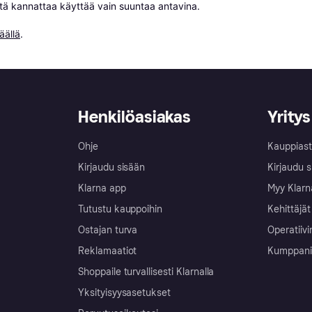
niitä kannattaa käyttää vain suuntaa antavina.

äällä
.
Henkilöasiakas
Yritys
Ohje
Kauppiast
Kirjaudu sisään
Kirjaudu s
Klarna app
Myy Klarn
Tutustu kauppoihin
Kehittäjät
Ostajan turva
Operatiivi
Reklamaatiot
Kumppanit 
Shoppaile turvallisesti Klarnalla
Yksityisyysasetukset