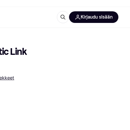
Kirjaudu sisään
totarvikkeet
rna?
c Link 
nekkeet
 kategoriat