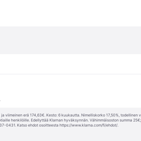
.
ja viimeinen erä 174,63€. Kesto: 6 kuukautta. Nimelliskorko 17,50%, todellinen 
tiaille henkilöille. Edellyttää Klarnan hyväksynnän. Vähimmäisoston summa 25€
37-0431. Katso ehdot osoitteesta
https://www.klarna.com/fi/ehdot/
.