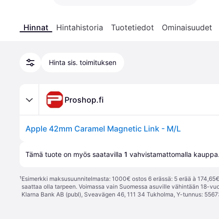
Hinnat
Hintahistoria
Tuotetiedot
Ominaisuudet
Hinta sis. toimituksen
Proshop.fi
Apple 42mm Caramel Magnetic Link - M/L
Tämä tuote on myös saatavilla 
1
 vahvistamattomalla 
kauppa
¹
Esimerkki maksusuunnitelmasta: 1000€ ostos 6 erässä: 5 erää à 174,65€ 
saattaa olla tarpeen. Voimassa vain Suomessa asuville vähintään 18-vuo
Klarna Bank AB (publ), Sveavägen 46, 111 34 Tukholma, Y-tunnus: 5567