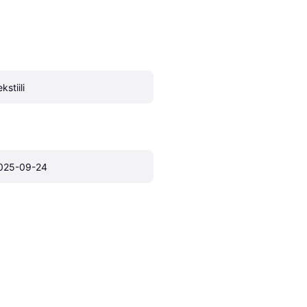
kstiili
025-09-24