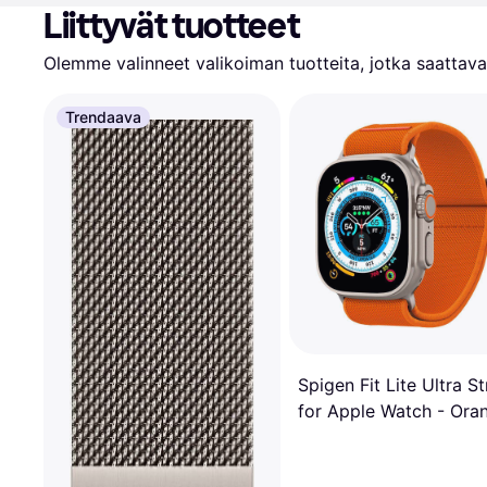
Liittyvät tuotteet
Olemme valinneet valikoiman tuotteita, jotka saattavat
Trendaava
Spigen Fit Lite Ultra S
for Apple Watch - Ora