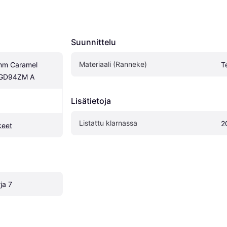
Suunnittelu
Materiaali (Ranneke)
m Caramel 
Te
MGD94ZM A
Lisätietoja
Listattu klarnassa
2
keet
ja 7