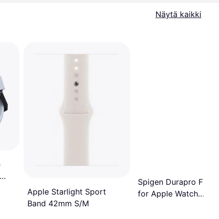
Näytä kaikki
e
Spigen Durapro Flex 
2mm
Apple Starlight Sport
for Apple Watch
Band 42mm S/M
4/5/6/7/SE 44/45mm