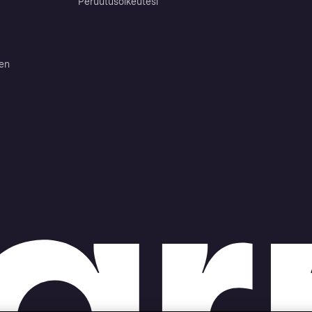
Peruutusoikeutesi
ten