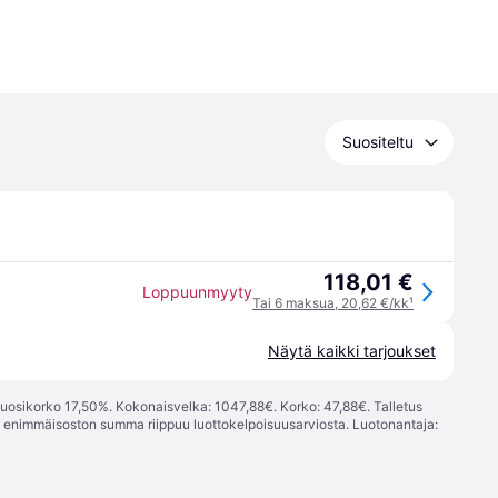
Suositeltu
118,01 €
Loppuunmyyty
Tai 6 maksua, 20,62 €/kk
¹
Näytä kaikki tarjoukset
vuosikorko 17,50%. Kokonaisvelka: 1047,88€. Korko: 47,88€. Talletus
; enimmäisoston summa riippuu luottokelpoisuusarviosta. Luotonantaja: