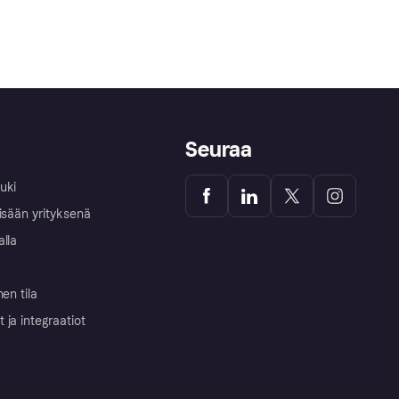
Seuraa
uki
isään yrityksenä
alla
nen tila
ja integraatiot