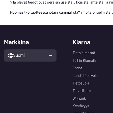
Yllä olevat tiedot ovat peräisin useista ulkoisista lähteistä, ja 
Huomasitko tuotteessa jotain kummallista? 
ilmoita ongelmista t
Markkina
Klarna
Tietoja meistä
Suomi
Töihin Klarnalle
Ehdot
Lehdistöpalvelut
Tietosuoja
Turvallisuus
Wikipink
Kestävyys