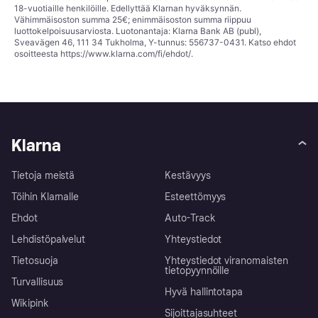
18-vuotiaille henkilöille. Edellyttää Klarnan hyväksynnän.
Vähimmäisoston summa 25€; enimmäisoston summa riippuu
luottokelpoisuusarviosta. Luotonantaja: Klarna Bank AB (publ),
Sveavägen 46, 111 34 Tukholma, Y-tunnus: 556737-0431. Katso ehdot
osoitteesta
https://www.klarna.com/fi/ehdot/
.
Klarna
Tietoja meistä
Kestävyys
Töihin Klarnalle
Esteettömyys
Ehdot
Auto-Track
Lehdistöpalvelut
Yhteystiedot
Tietosuoja
Yhteystiedot viranomaisten
tietopyynnöille
Turvallisuus
Hyvä hallintotapa
Wikipink
Sijoittajasuhteet