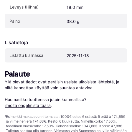
Leveys (Hihna)
18.0 mm
Paino
38.0 g
Lisätietoja
Listattu klarnassa
2025-11-18
Palaute
Yllä olevat tiedot ovat peräisin useista ulkoisista lähteistä, ja 
niitä kannattaa käyttää vain suuntaa antavina.

Huomasitko tuotteessa jotain kummallista? 
ilmoita ongelmista täällä
.
¹
Esimerkki maksusuunnitelmasta: 1000€ ostos 6 erässä: 5 erää à 174,65€
ja viimeinen erä 174,63€. Kesto: 6 kuukautta. Nimelliskorko 17,50%,
todellinen vuosikorko 17,50%. Kokonaisvelka: 1047,88€. Korko: 47,88€.
Talletus saattaa olla tarpeen. Voimassa vain Suomessa asuville vähintään