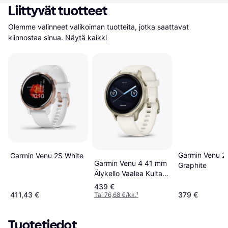
Liittyvät tuotteet
Olemme valinneet valikoiman tuotteita, jotka saattavat 
kiinnostaa sinua.
Näytä kaikki
Garmin Venu 2
Garmin Venu 2S White
Garmin Venu 4 41 mm
Graphite
Älykello Vaalea Kulta
Luunvärinen
439 €
411,43 €
379 €
Tai 76,68 €/kk.
¹
Tuotetiedot