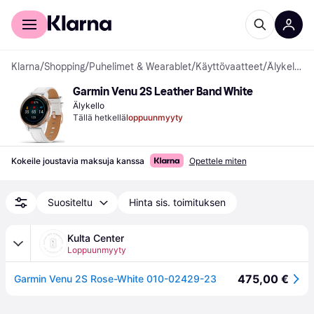
Kuluttajille
Yrityksille
Klarna
/
Shopping
/
Puhelimet & Wearablet
/
Käyttövaatteet
/
Älykellot
Garmin Venu 2S Leather Band White
Älykello
Tällä hetkellä
loppuunmyyty
Kokeile joustavia maksuja kanssa
Opettele miten
Suositeltu
Hinta sis. toimituksen
Kulta Center
Loppuunmyyty
475,00 €
Garmin Venu 2S Rose-White 010-02429-23