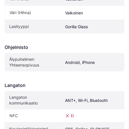
Väri (Hihna)
Valkoinen
Lasityyppi
Gorilla Glass
Ohjelmisto
Älypuhelimen 
Android, iPhone
Yhteensopivuus
Langaton
Langaton 
ANT+, Wi-Fi, Bluetooth
kommunikaatio
NFC
Ei
Navigointijärjestelmä