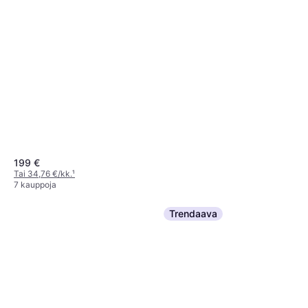
199 €
Tai 34,76 €/kk.
¹
7 kauppoja
Trendaava
Fitbit Inspire 3
Aktiivisuusranneke