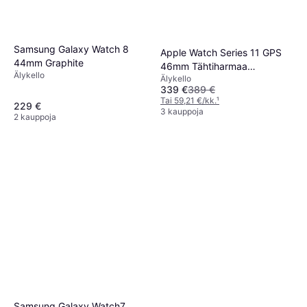
Samsung Galaxy Watch 8
Apple Watch Series 11 GPS
44mm Graphite
46mm Tähtiharmaa
Älykello
Älykello
Alumiinikuori Musta
339 €
389 €
Urheiluranneke
Tai 59,21 €/kk.
¹
229 €
3 kauppoja
2 kauppoja
Samsung Galaxy Watch7