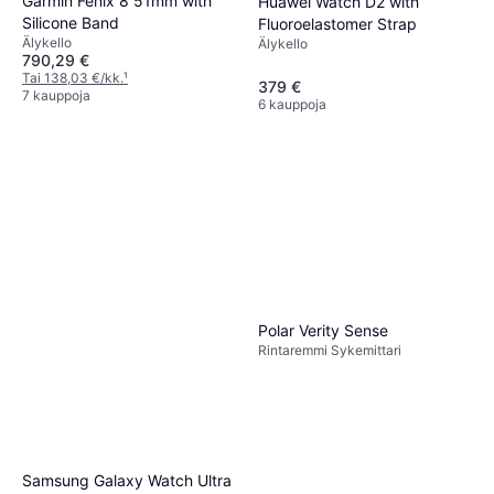
Garmin Fenix 8 51mm with
Huawei Watch D2 with
Silicone Band
Fluoroelastomer Strap
Älykello
Älykello
790,29 €
Tai 138,03 €/kk.
¹
379 €
7 kauppoja
6 kauppoja
Polar Verity Sense
Rintaremmi Sykemittari
Samsung Galaxy Watch Ultra