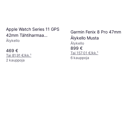
79 €
Tai 13,80 €/kk.
¹
7 kauppoja
Apple Watch Series 11 GPS
Garmin Fenix 8 Pro 47mm
42mm Tähtiharmaa
Älykello Musta
Älykello
Alumiinikuori S M
Älykello
899 €
469 €
Tai 157,01 €/kk.
¹
Tai 81,91 €/kk.
¹
6 kauppoja
2 kauppoja