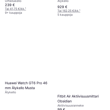
Älykello
Urheilukello
Case
239 €
929 €
Tai 41,75 €/kk.
¹
Tai 162,25 €/kk.
¹
9+ kauppoja
5 kauppoja
Huawei Watch GT6 Pro 46
mm Älykello Musta
Älykello
Fitbit Air Aktiivisuusmittari
Obsidian
Aktiivisuusranneke
99 €