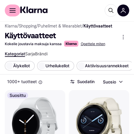
Kuluttajille
Yrityksille
Klarna
/
Shopping
/
Puhelimet & Wearablet
/
Käyttövaatteet
Käyttövaatteet
Kokeile joustavia maksuja kanssa
Opettele miten
Kategoriat
Sarja
Brändi
Älykellot
Urheilukellot
Aktiivisuusrannekkeet
1000+ tuotteet
Suodatin
Suosio
Suosittu