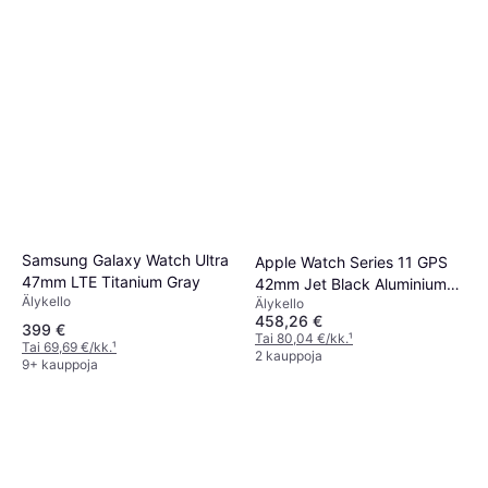
Samsung Galaxy Watch Ultra
Apple Watch Series 11 GPS
47mm LTE Titanium Gray
42mm Jet Black Aluminium
Älykello
Älykello
Case
458,26 €
399 €
Tai 80,04 €/kk.
¹
Tai 69,69 €/kk.
¹
2 kauppoja
9+ kauppoja