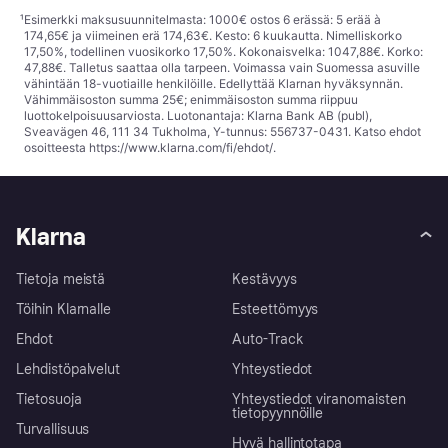
¹
Esimerkki maksusuunnitelmasta: 1000€ ostos 6 erässä: 5 erää à
174,65€ ja viimeinen erä 174,63€. Kesto: 6 kuukautta. Nimelliskorko
17,50%, todellinen vuosikorko 17,50%. Kokonaisvelka: 1047,88€. Korko:
47,88€. Talletus saattaa olla tarpeen. Voimassa vain Suomessa asuville
vähintään 18-vuotiaille henkilöille. Edellyttää Klarnan hyväksynnän.
Vähimmäisoston summa 25€; enimmäisoston summa riippuu
luottokelpoisuusarviosta. Luotonantaja: Klarna Bank AB (publ),
Sveavägen 46, 111 34 Tukholma, Y-tunnus: 556737-0431. Katso ehdot
osoitteesta
https://www.klarna.com/fi/ehdot/
.
Klarna
Tietoja meistä
Kestävyys
Töihin Klarnalle
Esteettömyys
Ehdot
Auto-Track
Lehdistöpalvelut
Yhteystiedot
Tietosuoja
Yhteystiedot viranomaisten
tietopyynnöille
Turvallisuus
Hyvä hallintotapa