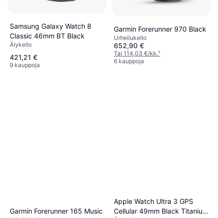
Samsung Galaxy Watch 8
Garmin Forerunner 970 Black
Classic 46mm BT Black
Urheilukello
Älykello
652,90 €
Tai 114,03 €/kk.
¹
421,21 €
6 kauppoja
9 kauppoja
Apple Watch Ultra 3 GPS
Cellular 49mm Black Titanium
Garmin Forerunner 165 Music