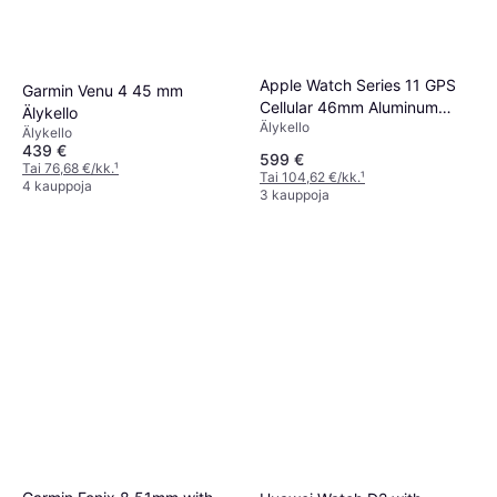
Apple Watch Series 11 GPS
Garmin Venu 4 45 mm
Cellular 46mm Aluminum
Älykello
Älykello
Case
Älykello
439 €
599 €
Tai 76,68 €/kk.
¹
Tai 104,62 €/kk.
¹
4 kauppoja
3 kauppoja