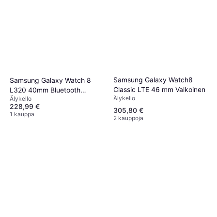
Samsung Galaxy Watch8
Samsung Galaxy Watch 8
Classic LTE 46 mm Valkoinen
L320 40mm Bluetooth
Älykello
Älykello
Grafiitti
228,99 €
305,80 €
1 kauppa
2 kauppoja