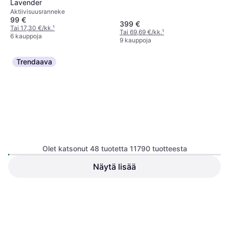
Lavender
Aktiivisuusranneke
99 €
399 €
Tai 17,30 €/kk.
¹
Tai 69,69 €/kk.
¹
6 kauppoja
9 kauppoja
Trendaava
Olet katsonut 48 tuotetta 11790 tuotteesta
Näytä lisää
Garmin HRM 600 M-XL
Garmin Approach S62
Rintaremmi Sykemittari
Urheilukello
128,49 €
Tai 22,45 €/kk.
¹
479,99 €
9+ kauppoja
1 kauppa
1
2
3
...
125
...
246