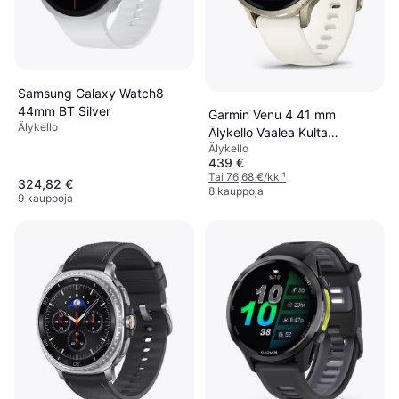
Samsung Galaxy Watch8
44mm BT Silver
Garmin Venu 4 41 mm
Älykello
Älykello Vaalea Kulta
Älykello
Luunvärinen
439 €
Tai 76,68 €/kk.
¹
324,82 €
8 kauppoja
9 kauppoja