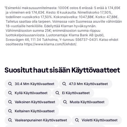
¹
Esimerkki maksusuunnitelmasta: 1000€ ostos 6 erässä: 5 erää à 174,65€
ja viimeinen erä 174,63€. Kesto: 6 kuukautta. Nimelliskorko 17,50%,
todellinen vuosikorko 17,50%. Kokonaisvelka: 1047,88€. Korko: 47,88€.
Talletus saattaa olla tarpeen. Voimassa vain Suomessa asuville vähintään
18-vuotiaille henkilöille. Edellyttää Klarnan hyväksynnän.
Vähimmäisoston summa 25€; enimmäisoston summa riippuu
luottokelpoisuusarviosta. Luotonantaja: Klarna Bank AB (publ),
Sveavägen 46, 111 34 Tukholma, Y-tunnus: 556737-0431. Katso ehdot
osoitteesta
https://www.klarna.com/fi/ehdot/
.
Suositut haut sisään Käyttövaatteet
30.4 Mm Käyttövaatteet
47.0 Mm Käyttövaatteet
Kyllä Käyttövaatteet
Ei Käyttövaatteet
Valkoinen Käyttövaatteet
Musta Käyttövaatteet
Keltainen Käyttövaatteet
Vaaleanpunainen Käyttövaatteet
Violetti Käyttövaatteet