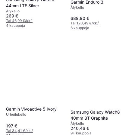
Garmin Enduro 3
44mm LTE Silver
Älykello
Älykello
269 €
689,90 €
Tai 46,99 €/kk.
¹
Tai 120,49 €/kk.
¹
4 kauppoja
6 kauppoja
Garmin Vivoactive 5 Ivory
Samsung Galaxy Watch8
Urheilukello
40mm BT Graphite
Älykello
197 €
240,46 €
Tai 34,41 €/kk.
¹
9+ kauppoja