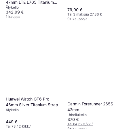
47mm LTE L705 Titanium
Älykello
Gray
79,90 €
342,99 €
Tai 3 maksua 27,36 €
1 kauppa
9+ kauppoja
Huawei Watch GT6 Pro
Garmin Forerunner 265S
46mm Silver Titanium Strap
42mm
Älykello
Urheilukello
370 €
449 €
Tai 64,62 €/kk.
¹
Tai 78,42 €/kk.
¹
9+ kauppoja