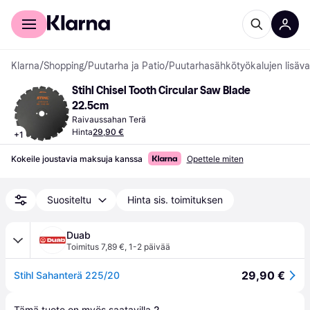
Kuluttajille
Yrityksille
Klarna
/
Shopping
/
Puutarha ja Patio
/
Puutarhasähkötyökalujen lisäva
Stihl Chisel Tooth Circular Saw Blade 
22.5cm
Raivaussahan Terä
Hinta
29,90 €
+
1
Kokeile joustavia maksuja kanssa
Opettele miten
Suositeltu
Hinta sis. toimituksen
Duab
Toimitus 7,89 €
,
1-2 päivää
29,90 €
Stihl Sahanterä 225/20
Tämä tuote on myös saatavilla 
2