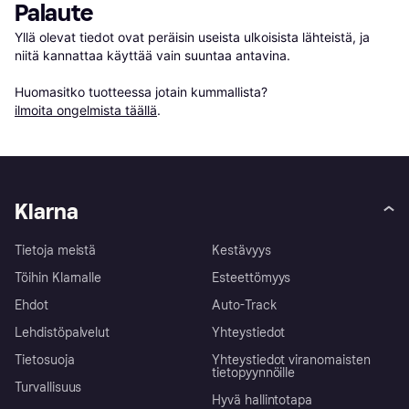
Palaute
Yllä olevat tiedot ovat peräisin useista ulkoisista lähteistä, ja 
niitä kannattaa käyttää vain suuntaa antavina.

Huomasitko tuotteessa jotain kummallista? 
ilmoita ongelmista täällä
.
Klarna
Tietoja meistä
Kestävyys
Töihin Klarnalle
Esteettömyys
Ehdot
Auto-Track
Lehdistöpalvelut
Yhteystiedot
Tietosuoja
Yhteystiedot viranomaisten
tietopyynnöille
Turvallisuus
Hyvä hallintotapa