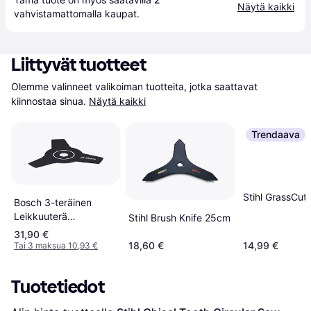
Näytä kaikki
vahvistamattomalla 
kaupat
.
Liittyvät tuotteet
Olemme valinneet valikoiman tuotteita, jotka saattavat 
kiinnostaa sinua.
Näytä kaikki
Trendaava
Stihl GrassCut
Bosch 3-teräinen
Leikkuuterä
Stihl Brush Knife 25cm
F016800629 23 cm
31,90 €
18,60 €
14,99 €
Tai 3 maksua 10,93 €
Tuotetiedot