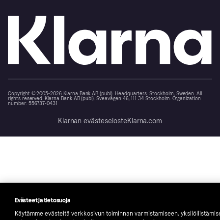
Copyright © 2005-2026 Klarna Bank AB (publ). Headquarters: Stockholm, Sweden. All
rights reserved. Klarna Bank AB (publ). Sveavägen 46, 111 34 Stockholm. Organization
number: 556737-0431
Klarnan evästeseloste
Klarna.com
Evästeet ja tietosuoja
Käytämme evästeitä verkkosivun toiminnan varmistamiseen, yksilöllistämi