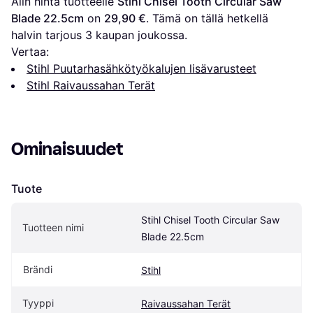
Alin hinta tuotteelle 
Stihl Chisel Tooth Circular Saw 
Blade 22.5cm
 on 
29,90 €
. Tämä on tällä hetkellä 
halvin tarjous 
3
 kaupan joukossa.
Vertaa:
Stihl Puutarhasähkötyökalujen lisävarusteet
Stihl Raivaussahan Terät
Ominaisuudet
Tuote
Stihl Chisel Tooth Circular Saw 
Tuotteen nimi
Blade 22.5cm
Brändi
Stihl
Tyyppi
Raivaussahan Terät