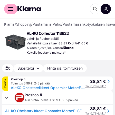
Kuluttajille
Yrityksille
Klarna
/
Shopping
/
Puutarha ja Patio
/
Puutarhasähkötyökalujen lisäva
AL-KO Collector 113622
Lehti- ja Ruohokerääjä
Vertaile hintoja alkaen
38,81 €
kohti
41,65 €
Alkaen 6,78 €/kk. kanssa
Kokeile joustavia maksuja*
Suositeltu
Hinta sis. toimituksen
Proshop.fi
38,81 €
mainos
Toimitus 6,99 €
,
2-5 päivää
Tai 6,78 €/kk.
¹
AL-KO Oheistarvikkeet Opsamler Motor:F. SF 4036 / 36.8 E Comfort
Proshop.fi
·
Alin hinta
Toimitus 6,99 €
,
2-5 päivää
38,81 €
AL-KO Oheistarvikkeet Opsamler Motor:F. SF 4036 / 36.8 E Comfort
Tai 6,78 €/kk.
¹