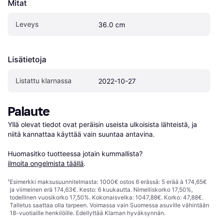
Mitat
Leveys
36.0 cm
Lisätietoja
Listattu klarnassa
2022-10-27
Palaute
Yllä olevat tiedot ovat peräisin useista ulkoisista lähteistä, ja 
niitä kannattaa käyttää vain suuntaa antavina.

Huomasitko tuotteessa jotain kummallista? 
ilmoita ongelmista täällä
.
¹
Esimerkki maksusuunnitelmasta: 1000€ ostos 6 erässä: 5 erää à 174,65€
ja viimeinen erä 174,63€. Kesto: 6 kuukautta. Nimelliskorko 17,50%,
todellinen vuosikorko 17,50%. Kokonaisvelka: 1047,88€. Korko: 47,88€.
Talletus saattaa olla tarpeen. Voimassa vain Suomessa asuville vähintään
18-vuotiaille henkilöille. Edellyttää Klarnan hyväksynnän.