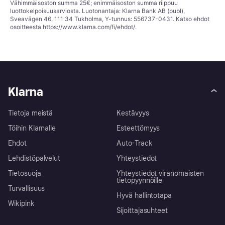
Vähimmäisoston summa 25€; enimmäisoston summa riippuu
luottokelpoisuusarviosta. Luotonantaja: Klarna Bank AB (publ),
Sveavägen 46, 111 34 Tukholma, Y-tunnus: 556737-0431. Katso ehdot
osoitteesta
https://www.klarna.com/fi/ehdot/
.
Klarna
Tietoja meistä
Kestävyys
Töihin Klarnalle
Esteettömyys
Ehdot
Auto-Track
Lehdistöpalvelut
Yhteystiedot
Tietosuoja
Yhteystiedot viranomaisten
tietopyynnöille
Turvallisuus
Hyvä hallintotapa
Wikipink
Sijoittajasuhteet