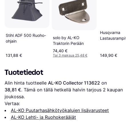
Husqvarna
Stihl ADF 500 Ruoho-
solo by AL-KO
Lastausrampit
ohjain
Traktorin Perään
74,40 €
131,88 €
149,90 €
Tai 3 maksua 25,48 €
Tuotetiedot
Alin hinta tuotteelle 
AL-KO Collector 113622
 on 
38,81 €
. Tämä on tällä hetkellä halvin tarjous 
2
 kaupan 
joukossa.
Vertaa:
AL-KO Puutarhasähkötyökalujen lisävarusteet
AL-KO Lehti- ja Ruohokerääjät