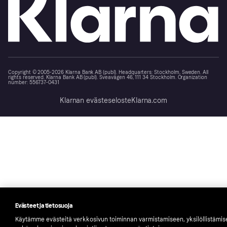
Copyright © 2005-2026 Klarna Bank AB (publ). Headquarters: Stockholm, Sweden. All
rights reserved. Klarna Bank AB (publ). Sveavägen 46, 111 34 Stockholm. Organization
number: 556737-0431
Klarnan evästeseloste
Klarna.com
Evästeet ja tietosuoja
Käytämme evästeitä verkkosivun toiminnan varmistamiseen, yksilöllistämi