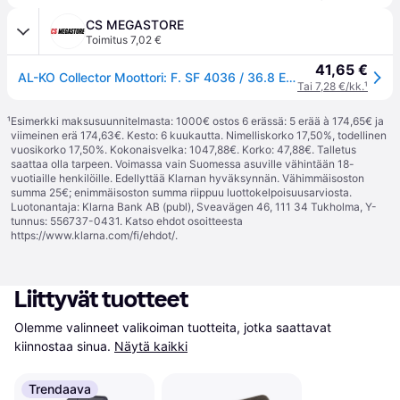
CS MEGASTORE
Toimitus 7,02 €
41,65 €
AL-KO Collector Moottori: F. SF 4036 / 36.8 E Comfort
Tai 7,28 €/kk.
¹
¹
Esimerkki maksusuunnitelmasta: 1000€ ostos 6 erässä: 5 erää à 174,65€ ja
viimeinen erä 174,63€. Kesto: 6 kuukautta. Nimelliskorko 17,50%, todellinen
vuosikorko 17,50%. Kokonaisvelka: 1047,88€. Korko: 47,88€. Talletus
saattaa olla tarpeen. Voimassa vain Suomessa asuville vähintään 18-
vuotiaille henkilöille. Edellyttää Klarnan hyväksynnän. Vähimmäisoston
summa 25€; enimmäisoston summa riippuu luottokelpoisuusarviosta.
Luotonantaja: Klarna Bank AB (publ), Sveavägen 46, 111 34 Tukholma, Y-
tunnus: 556737-0431. Katso ehdot osoitteesta
https://www.klarna.com/fi/ehdot/
.
Liittyvät tuotteet
Olemme valinneet valikoiman tuotteita, jotka saattavat 
kiinnostaa sinua.
Näytä kaikki
Trendaava