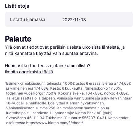
Lisätietoja
Listattu klarnassa
2022-11-03
Palaute
Yllä olevat tiedot ovat peräisin useista ulkoisista lähteistä, ja 
niitä kannattaa käyttää vain suuntaa antavina.

Huomasitko tuotteessa jotain kummallista? 
ilmoita ongelmista täällä
.
¹
Esimerkki maksusuunnitelmasta: 1000€ ostos 6 erässä: 5 erää à 174,65€
ja viimeinen erä 174,63€. Kesto: 6 kuukautta. Nimelliskorko 17,50%,
todellinen vuosikorko 17,50%. Kokonaisvelka: 1047,88€. Korko: 47,88€.
Talletus saattaa olla tarpeen. Voimassa vain Suomessa asuville vähintään
18-vuotiaille henkilöille. Edellyttää Klarnan hyväksynnän.
Vähimmäisoston summa 25€; enimmäisoston summa riippuu
luottokelpoisuusarviosta. Luotonantaja: Klarna Bank AB (publ),
Sveavägen 46, 111 34 Tukholma, Y-tunnus: 556737-0431. Katso ehdot
osoitteesta
https://www.klarna.com/fi/ehdot/
.