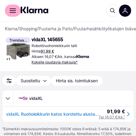
Kuluttajille
Yrityksille
Klarna
/
Shopping
/
Puutarha ja Patio
/
Puutarhasähkötyökalujen lisäva
vidaXL 145655
Trendaava
Robottiruohonleikkurin talli
Hinta
91,99 €
Alkaen 16,07 €/kk. kanssa
+
1
Kokeile joustavia maksuja*
Suositeltu
Hinta sis. toimituksen
vidaXL
91,99 €
vidaXL Ruoholeikkurin katos korotettu alusta 110x80x60 cm teräslanka
Tai 16,07 €/kk.
¹
¹
Esimerkki maksusuunnitelmasta: 1000€ ostos 6 erässä: 5 erää à 174,65€ ja
viimeinen erä 174,63€. Kesto: 6 kuukautta. Nimelliskorko 17,50%, todellinen