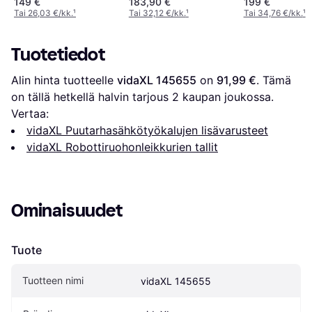
149 €
183,90 €
199 €
Tai 26,03 €/kk.
¹
Tai 32,12 €/kk.
¹
Tai 34,76 €/kk.
¹
Tuotetiedot
Alin hinta tuotteelle 
vidaXL 145655
 on 
91,99 €
. Tämä 
on tällä hetkellä halvin tarjous 
2
 kaupan joukossa.
Vertaa:
vidaXL Puutarhasähkötyökalujen lisävarusteet
vidaXL Robottiruohonleikkurien tallit
Ominaisuudet
Tuote
Tuotteen nimi
vidaXL 145655