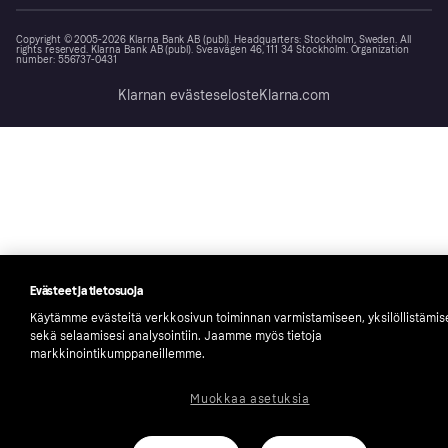
Copyright © 2005-2026 Klarna Bank AB (publ). Headquarters: Stockholm, Sweden. All
rights reserved. Klarna Bank AB (publ). Sveavägen 46, 111 34 Stockholm. Organization
number: 556737-0431
Klarnan evästeseloste
Klarna.com
Evästeet ja tietosuoja
Käytämme evästeitä verkkosivun toiminnan varmistamiseen, yksilöllistämi
sekä selaamisesi analysointiin. Jaamme myös tietoja
markkinointikumppaneillemme.
Muokkaa asetuksia