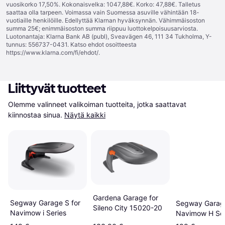
vuosikorko 17,50%. Kokonaisvelka: 1047,88€. Korko: 47,88€. Talletus
saattaa olla tarpeen. Voimassa vain Suomessa asuville vähintään 18-
vuotiaille henkilöille. Edellyttää Klarnan hyväksynnän. Vähimmäisoston
summa 25€; enimmäisoston summa riippuu luottokelpoisuusarviosta.
Luotonantaja: Klarna Bank AB (publ), Sveavägen 46, 111 34 Tukholma, Y-
tunnus: 556737-0431. Katso ehdot osoitteesta
https://www.klarna.com/fi/ehdot/
.
Liittyvät tuotteet
Olemme valinneet valikoiman tuotteita, jotka saattavat 
kiinnostaa sinua.
Näytä kaikki
Gardena Garage for
Segway Garage S for
Segway Garage
Sileno City 15020-20
Navimow i Series
Navimow H Ser