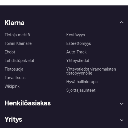
Klarna
Tietoja meistä
Kestävyys
Töihin Klarnalle
Esteettömyys
Ehdot
Auto-Track
Lehdistöpalvelut
Yhteystiedot
Tietosuoja
Yhteystiedot viranomaisten
tietopyynnöille
Turvallisuus
Hyvä hallintotapa
Wikipink
Sijoittajasuhteet
Henkilöasiakas
Ohje
Reklamaatiot
Yritys
Kirjaudu sisään
Shoppaile turvallisesti Klarnalla