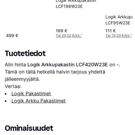
Logik Arkkupakastin
LCF198W23E
Logik Arkkupa
LCF95W23E
169 €
111 €
499 €
Tai 29,52 €/kk.
¹
Tai 19,39 €/kk.
¹
Tuotetiedot
Alin hinta 
Logik Arkkupakastin LCF420W23E
 on 
-
. 
Tämä on tällä hetkellä halvin tarjous yhdeltä 
jälleenmyyjältä.
Vertaa:
Logik Pakastimet
Logik Arkku Pakastimet
Ominaisuudet