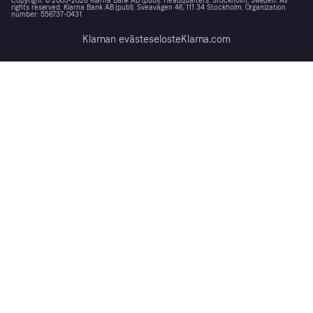
Copyright © 2005-2026 Klarna Bank AB (publ). Headquarters: Stockholm, Sweden. All
rights reserved. Klarna Bank AB (publ). Sveavägen 46, 111 34 Stockholm. Organization
number: 556737-0431
Klarnan evästeseloste
Klarna.com