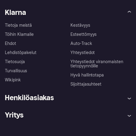
Klarna
Tietoja meistä
Kestävyys
Töihin Klarnalle
Esteettömyys
Ehdot
Auto-Track
Lehdistöpalvelut
Yhteystiedot
Tietosuoja
Yhteystiedot viranomaisten
tietopyynnöille
Turvallisuus
Hyvä hallintotapa
Wikipink
Sijoittajasuhteet
Henkilöasiakas
Ohje
Reklamaatiot
Yritys
Kirjaudu sisään
Shoppaile turvallisesti Klarnalla
Kauppiastuki
Kehittäjät
Klarna app
Yksityisyysasetukset