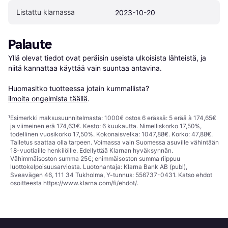
Listattu klarnassa
2023-10-20
Palaute
Yllä olevat tiedot ovat peräisin useista ulkoisista lähteistä, ja 
niitä kannattaa käyttää vain suuntaa antavina.

Huomasitko tuotteessa jotain kummallista? 
ilmoita ongelmista täällä
.
¹
Esimerkki maksusuunnitelmasta: 1000€ ostos 6 erässä: 5 erää à 174,65€
ja viimeinen erä 174,63€. Kesto: 6 kuukautta. Nimelliskorko 17,50%,
todellinen vuosikorko 17,50%. Kokonaisvelka: 1047,88€. Korko: 47,88€.
Talletus saattaa olla tarpeen. Voimassa vain Suomessa asuville vähintään
18-vuotiaille henkilöille. Edellyttää Klarnan hyväksynnän.
Vähimmäisoston summa 25€; enimmäisoston summa riippuu
luottokelpoisuusarviosta. Luotonantaja: Klarna Bank AB (publ),
Sveavägen 46, 111 34 Tukholma, Y-tunnus: 556737-0431. Katso ehdot
osoitteesta
https://www.klarna.com/fi/ehdot/
.