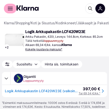
Kuluttajille
Yrityksille
Klarna
/
Shopping
/
Koti ja Sisustus
/
Kodinkoneet
/
Jääkaapit ja Pakast
Logik Arkkupakastin LCF420W23E
Arkku Pakastin, 420l, Leveys: 144.8cm, Korkeus: 85.2cm
Tällä hetkellä
loppuunmyyty
Alkaen 69,34 €/kk. kanssa
+
2
Kokeile joustavia maksuja*
Suositeltu
Hinta sis. toimituksen
Gigantti
Loppuunmyyty
397,00 €
Logik Arkkupakastin LCF420W23E (valkoinen 420 litraa)
Tai 69,34 €/kk.
¹
¹
Esimerkki maksusuunnitelmasta: 1000€ ostos 6 erässä: 5 erää à 174,65€ ja
viimeinen erä 174,63€. Kesto: 6 kuukautta. Nimelliskorko 17,50%, todellinen