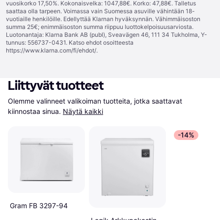
vuosikorko 17,50%. Kokonaisvelka: 1047,88€. Korko: 47,88€. Talletus
saattaa olla tarpeen. Voimassa vain Suomessa asuville vähintään 18-
vuotiaille henkilöille. Edellyttää Klarnan hyväksynnän. Vähimmäisoston
summa 25€; enimmäisoston summa riippuu luottokelpoisuusarviosta.
Luotonantaja: Klarna Bank AB (publ), Sveavägen 46, 111 34 Tukholma, Y-
tunnus: 556737-0431. Katso ehdot osoitteesta
https://www.klarna.com/fi/ehdot/
.
Liittyvät tuotteet
Olemme valinneet valikoiman tuotteita, jotka saattavat 
kiinnostaa sinua.
Näytä kaikki
-14%
Gram FB 3297-94