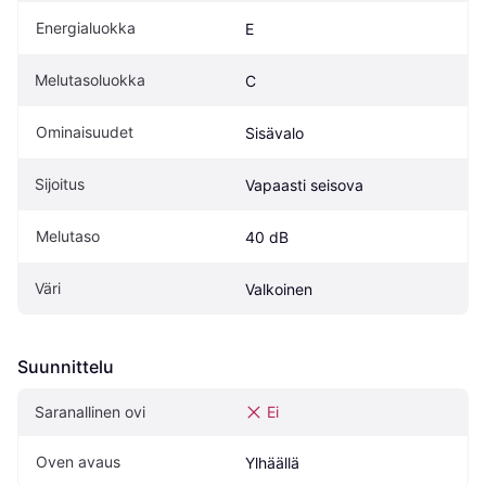
Energialuokka
E
Melutasoluokka
C
Ominaisuudet
Sisävalo
Sijoitus
Vapaasti seisova
Melutaso
40 dB
Väri
Valkoinen
Suunnittelu
Saranallinen ovi
Ei
Oven avaus
Ylhäällä