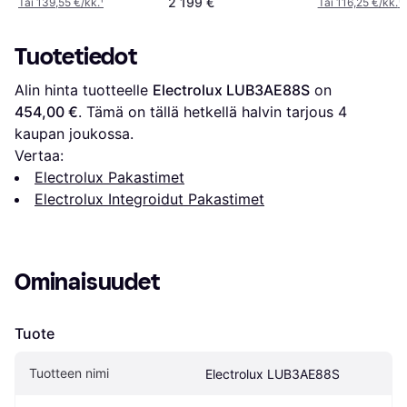
2 199 €
Tai 139,55 €/kk.
¹
Tai 116,25 €/kk.
¹
Tuotetiedot
Alin hinta tuotteelle 
Electrolux LUB3AE88S
 on 
454,00 €
. Tämä on tällä hetkellä halvin tarjous 
4
kaupan joukossa.
Vertaa:
Electrolux Pakastimet
Electrolux Integroidut Pakastimet
Ominaisuudet
Tuote
Tuotteen nimi
Electrolux LUB3AE88S