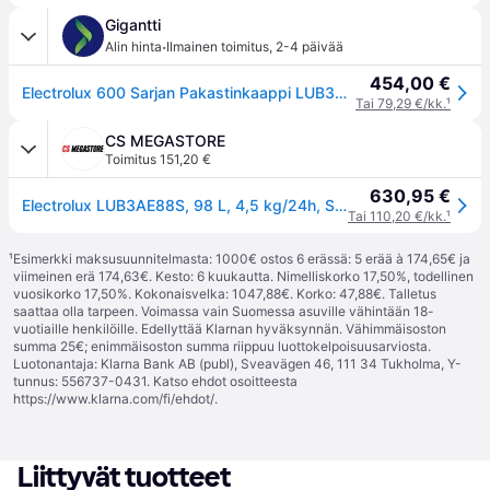
Gigantti
·
Alin hinta
Ilmainen toimitus
,
2-4 päivää
454,00 €
Electrolux 600 Sarjan Pakastinkaappi LUB3AE88S (integroitava)
Tai 79,29 €/kk.
¹
CS MEGASTORE
Toimitus 151,20 €
630,95 €
Electrolux LUB3AE88S, 98 L, 4,5 kg/24h, SN-T, 34 dB, E, Valkoinen
Tai 110,20 €/kk.
¹
¹
Esimerkki maksusuunnitelmasta: 1000€ ostos 6 erässä: 5 erää à 174,65€ ja
viimeinen erä 174,63€. Kesto: 6 kuukautta. Nimelliskorko 17,50%, todellinen
vuosikorko 17,50%. Kokonaisvelka: 1047,88€. Korko: 47,88€. Talletus
saattaa olla tarpeen. Voimassa vain Suomessa asuville vähintään 18-
vuotiaille henkilöille. Edellyttää Klarnan hyväksynnän. Vähimmäisoston
summa 25€; enimmäisoston summa riippuu luottokelpoisuusarviosta.
Luotonantaja: Klarna Bank AB (publ), Sveavägen 46, 111 34 Tukholma, Y-
tunnus: 556737-0431. Katso ehdot osoitteesta
https://www.klarna.com/fi/ehdot/
.
Liittyvät tuotteet