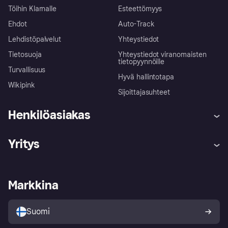
Töihin Klarnalle
Esteettömyys
Ehdot
Auto-Track
Lehdistöpalvelut
Yhteystiedot
Tietosuoja
Yhteystiedot viranomaisten
tietopyynnöille
Turvallisuus
Hyvä hallintotapa
Wikipink
Sijoittajasuhteet
Henkilöasiakas
Ohje
Reklamaatiot
Yritys
Kirjaudu sisään
Shoppaile turvallisesti Klarnalla
Kauppiastuki
Kehittäjät
Klarna app
Yksityisyysasetukset
Kirjaudu sisään yrityksenä
Operatiivinen tila
Markkina
Tutustu kauppoihin
Peruutusoikeutesi
Myy Klarnalla
Kumppanit ja integraatiot
Ostajan turva
Suomi