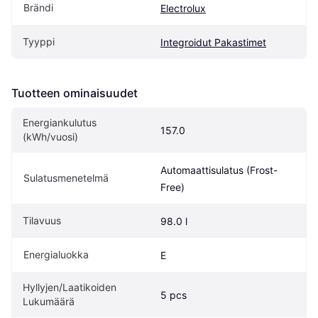
Brändi
Electrolux
Tyyppi
Integroidut Pakastimet
Tuotteen ominaisuudet
Energiankulutus 
157.0
(kWh/vuosi)
Automaattisulatus (Frost-
Sulatusmenetelmä
Free)
Tilavuus
98.0 l
Energialuokka
E
Hyllyjen/Laatikoiden 
5 pcs
Lukumäärä