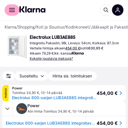
Kuluttajille
Yrityksille
Klarna
/
Shopping
/
Koti ja Sisustus
/
Kodinkoneet
/
Jääkaapit ja Pakast
Electrolux LUB3AE88S
Integroitu Pakastin, 98l, Leveys: 54cm, Korkeus: 87.3cm
Vertaile hintoja alkaen
454,00 €
kohti
630,95 €
Alkaen 79,29 €/kk. kanssa
Kokeile joustavia maksuja*
Suositeltu
Hinta sis. toimituksen
Power
mainos
454,00 €
Toimitus 34,90 €
,
10-14 päivää
Electrolux 600-sarjan LUB3AE88S integroitava pakastin
Power
·
Alin hinta
Toimitus 34,90 €
,
10-14 päivää
454,00 €
Electrolux 600-sarjan LUB3AE88S integroitava pakastin