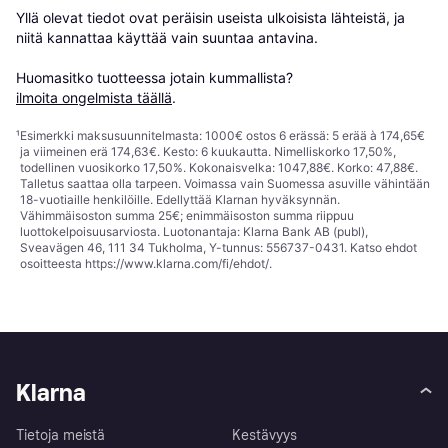
Yllä olevat tiedot ovat peräisin useista ulkoisista lähteistä, ja 
niitä kannattaa käyttää vain suuntaa antavina.

Huomasitko tuotteessa jotain kummallista? 
ilmoita ongelmista täällä
.
¹
Esimerkki maksusuunnitelmasta: 1000€ ostos 6 erässä: 5 erää à 174,65€
ja viimeinen erä 174,63€. Kesto: 6 kuukautta. Nimelliskorko 17,50%,
todellinen vuosikorko 17,50%. Kokonaisvelka: 1047,88€. Korko: 47,88€.
Talletus saattaa olla tarpeen. Voimassa vain Suomessa asuville vähintään
18-vuotiaille henkilöille. Edellyttää Klarnan hyväksynnän.
Vähimmäisoston summa 25€; enimmäisoston summa riippuu
luottokelpoisuusarviosta. Luotonantaja: Klarna Bank AB (publ),
Sveavägen 46, 111 34 Tukholma, Y-tunnus: 556737-0431. Katso ehdot
osoitteesta
https://www.klarna.com/fi/ehdot/
.
Klarna
Tietoja meistä
Kestävyys