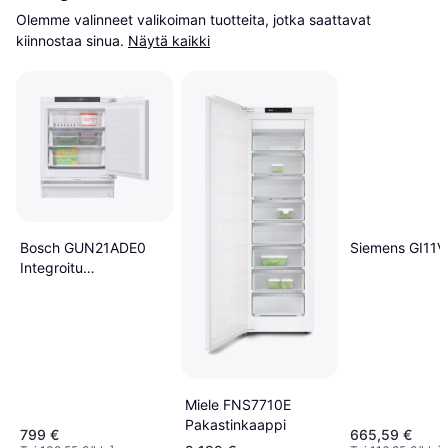
Olemme valinneet valikoiman tuotteita, jotka saattavat 
kiinnostaa sinua.
Näytä kaikki
Bosch GUN21ADE0
Siemens GI11
Integroitu
Friteerauslaite
Miele FNS7710E
Pakastinkaappi
799 €
665,59 €