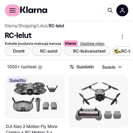
Kuluttajille
Yrityksille
Klarna
/
Shopping
/
Lelut
/
RC-lelut
RC-lelut
Kokeile joustavia maksuja kanssa
Opettele miten
Dronit
RC-autot
RC-lisävarusteet
RC-ty
1000+ tuotteet
Suodatin
Suosio
Suosittu
DJI Neo 2 Motion Fly More
Combo + RC Motion 3 +