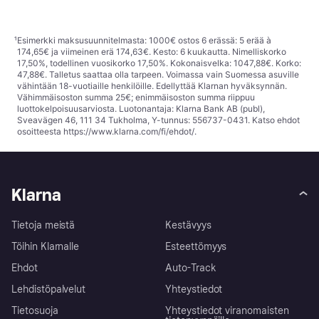
¹
Esimerkki maksusuunnitelmasta: 1000€ ostos 6 erässä: 5 erää à
174,65€ ja viimeinen erä 174,63€. Kesto: 6 kuukautta. Nimelliskorko
17,50%, todellinen vuosikorko 17,50%. Kokonaisvelka: 1047,88€. Korko:
47,88€. Talletus saattaa olla tarpeen. Voimassa vain Suomessa asuville
vähintään 18-vuotiaille henkilöille. Edellyttää Klarnan hyväksynnän.
Vähimmäisoston summa 25€; enimmäisoston summa riippuu
luottokelpoisuusarviosta. Luotonantaja: Klarna Bank AB (publ),
Sveavägen 46, 111 34 Tukholma, Y-tunnus: 556737-0431. Katso ehdot
osoitteesta
https://www.klarna.com/fi/ehdot/
.
Klarna
Tietoja meistä
Kestävyys
Töihin Klarnalle
Esteettömyys
Ehdot
Auto-Track
Lehdistöpalvelut
Yhteystiedot
Tietosuoja
Yhteystiedot viranomaisten