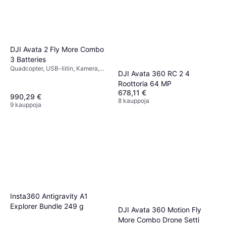
DJI Avata 2 Fly More Combo
3 Batteries
Quadcopter, USB-liitin, Kamera,
DJI Avata 360 RC 2 4
Gimbaalituki, Potkurinsuoja,
Roottoria 64 MP
Muistikortinlukija, FPV (First
678,11 €
Person View), Wi-Fi
990,29 €
8 kauppoja
9 kauppoja
Insta360 Antigravity A1
Explorer Bundle 249 g
DJI Avata 360 Motion Fly
More Combo Drone Setti