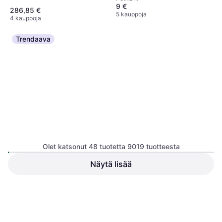
9 €
286,85 €
5 kauppoja
4 kauppoja
Trendaava
DJI Flip Drone + RC 2
Quadcopter, Kamera
Olet katsonut 48 tuotetta 9019 tuotteesta
Näytä lisää
DJI Osmo Action 3 Extreme
Battery
Akku
26,36 €
509 €
5 kauppoja
8 kauppoja
1
2
3
...
96
...
188