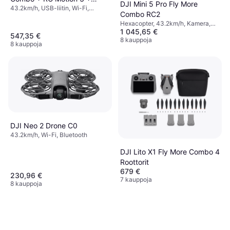
DJI Mini 5 Pro Fly More
43.2km/h, USB-liitin, Wi-Fi,
Goggles N3
Combo RC2
Bluetooth
Hexacopter, 43.2km/h, Kamera,
1 045,65 €
Gimbaalituki, Kamerateline, Wi-Fi,
547,35 €
GPS, Bluetooth
8 kauppoja
8 kauppoja
DJI Neo 2 Drone C0
43.2km/h, Wi-Fi, Bluetooth
DJI Lito X1 Fly More Combo 4
Roottorit
679 €
230,96 €
7 kauppoja
8 kauppoja