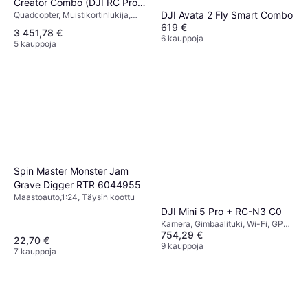
Creator Combo (DJI RC Pro
DJI Avata 2 Fly Smart Combo
Quadcopter, Muistikortinlukija,
2)
Kamera, USB-liitin, GPS
619 €
3 451,78 €
6 kauppoja
5 kauppoja
Spin Master Monster Jam
Grave Digger RTR 6044955
Maastoauto,1:24, Täysin koottu
DJI Mini 5 Pro + RC-N3 C0
Kamera, Gimbaalituki, Wi-Fi, GPS,
754,29 €
Bluetooth
22,70 €
9 kauppoja
7 kauppoja