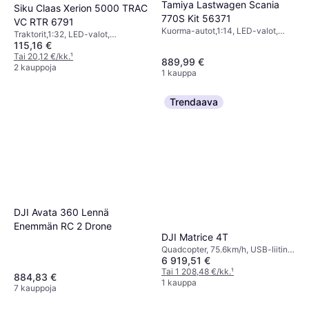
Tamiya Lastwagen Scania
Siku Claas Xerion 5000 TRAC
770S Kit 56371
VC RTR 6791
Kuorma-autot,1:14, LED-valot,
Traktorit,1:32, LED-valot,
Rakennussarja, Neliveto (4WD)
115,16 €
Mobiilisovellus, Bluetooth, Täysin
koottu, Neliveto (4WD)
Tai 20,12 €/kk.
¹
889,99 €
2 kauppoja
1 kauppa
Trendaava
DJI Avata 360 Lennä
Enemmän RC 2 Drone
DJI Matrice 4T
Quadcopter, 75.6km/h, USB-liitin,
6 919,51 €
Kamera, GLONASS, Wi-Fi, GPS
Tai 1 208,48 €/kk.
¹
884,83 €
1 kauppa
7 kauppoja