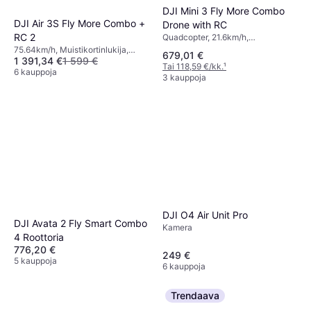
DJI Mini 3 Fly More Combo
DJI Air 3S Fly More Combo +
Drone with RC
RC 2
Quadcopter, 21.6km/h,
Gimbaalituki, Kamera, USB-liitin,
75.64km/h, Muistikortinlukija,
679,01 €
Muistikortinlukija, Wi-Fi, Bluetooth
1 391,34 €
1 599 €
Radiolähetin, Kamera, LED-valot,
Tai 118,59 €/kk.
¹
USB-liitin, Bluetooth, GPS
6 kauppoja
3 kauppoja
DJI O4 Air Unit Pro
DJI Avata 2 Fly Smart Combo
Kamera
4 Roottoria
776,20 €
249 €
5 kauppoja
6 kauppoja
Trendaava