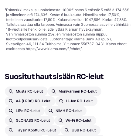
¹
Esimerkki maksusuunnitelmasta: 1000€ ostos 6 erässä: 5 erää à 174,65€
ja viimeinen erä 174,63€. Kesto: 6 kuukautta. Nimelliskorko 17,50%,
todellinen vuosikorko 17,50%. Kokonaisvelka: 1047,88€. Korko: 47,88€.
Talletus saattaa olla tarpeen. Voimassa vain Suomessa asuville vähintään
18-vuotiaille henkilöille. Edellyttää Klarnan hyväksynnän.
Vähimmäisoston summa 25€; enimmäisoston summa riippuu
luottokelpoisuusarviosta. Luotonantaja: Klarna Bank AB (publ),
Sveavägen 46, 111 34 Tukholma, Y-tunnus: 556737-0431. Katso ehdot
osoitteesta
https://www.klarna.com/fi/ehdot/
.
Suositut haut sisään RC-lelut
Musta RC-Lelut
Monivärinen RC-Lelut
AA (LR06) RC-Lelut
Li-Ion RC-Lelut
LiPo RC-Lelut
NiMH RC-Lelut
GLONASS RC-Lelut
Wi-Fi RC-Lelut
Täysin Koottu RC-Lelut
USB RC-Lelut