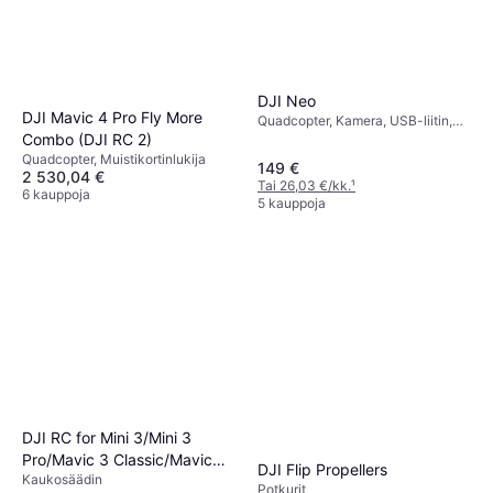
DJI Neo
DJI Mavic 4 Pro Fly More
Quadcopter, Kamera, USB-liitin,
Combo (DJI RC 2)
Mobiilisovellus, Potkurinsuoja, Wi-
Fi, Bluetooth, GPS
Quadcopter, Muistikortinlukija
149 €
2 530,04 €
Tai 26,03 €/kk.
¹
6 kauppoja
5 kauppoja
DJI RC for Mini 3/Mini 3
Pro/Mavic 3 Classic/Mavic
DJI Flip Propellers
Kaukosäädin
3/Mavic 3 Cine/Air 2S
Potkurit