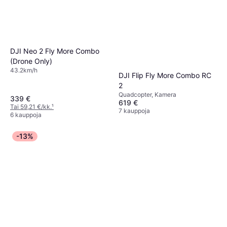
DJI Neo 2 Fly More Combo
(Drone Only)
43.2km/h
DJI Flip Fly More Combo RC
2
Quadcopter, Kamera
339 €
619 €
Tai 59,21 €/kk.
¹
7 kauppoja
6 kauppoja
-13%