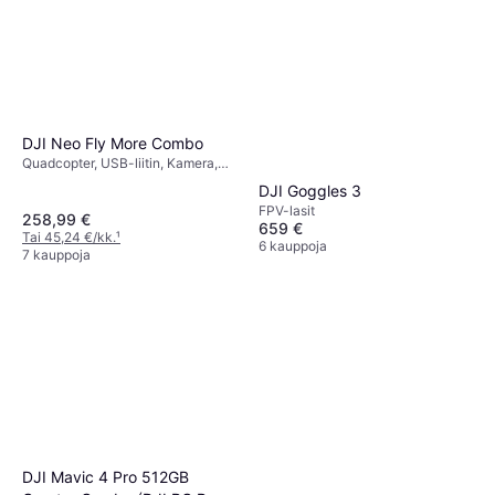
DJI Neo Fly More Combo
Quadcopter, USB-liitin, Kamera,
Potkurinsuoja, Wi-Fi, Bluetooth
DJI Goggles 3
FPV-lasit
258,99 €
659 €
Tai 45,24 €/kk.
¹
6 kauppoja
7 kauppoja
DJI Mavic 4 Pro 512GB