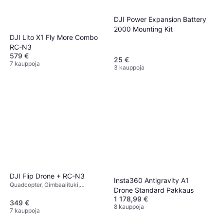
DJI Power Expansion Battery
2000 Mounting Kit
DJI Lito X1 Fly More Combo
RC-N3
579 €
25 €
7 kauppoja
3 kauppoja
DJI Flip Drone + RC-N3
Insta360 Antigravity A1
Quadcopter, Gimbaalituki,
Drone Standard Pakkaus
Muistikortinlukija, Potkurinsuoja,
1 178,99 €
USB-liitin, Kamera,
349 €
8 kauppoja
Mobiilisovellus, Wi-Fi, GPS,
7 kauppoja
Bluetooth