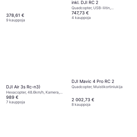
inkl. DJI RC 2
Quadcopter, USB-liitin,
747,73 €
Mobiilisovellus, Kamera
378,61 €
4 kauppoja
9 kauppoja
DJI Mavic 4 Pro RC 2
DJI Air 3s Rc-n3)
Quadcopter, Muistikortinlukija
Hexacopter, 48.6km/h, Kamera,
989 €
USB-liitin, Wi-Fi, GPS, Bluetooth
2 002,73 €
7 kauppoja
8 kauppoja