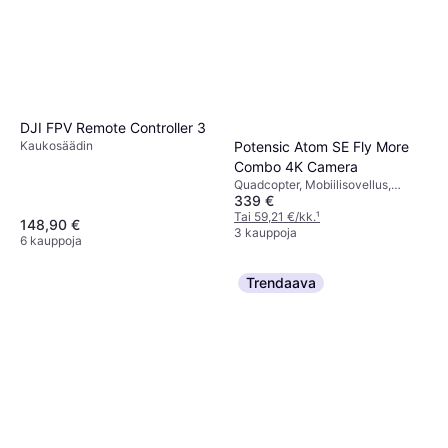
DJI FPV Remote Controller 3
Potensic Atom SE Fly More
Kaukosäädin
Combo 4K Camera
Quadcopter, Mobiilisovellus,
339 €
Kamera, GPS, Wi-Fi
Tai 59,21 €/kk.
¹
148,90 €
3 kauppoja
6 kauppoja
Trendaava