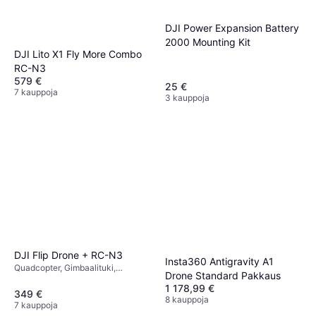
DJI Power Expansion Battery
2000 Mounting Kit
DJI Lito X1 Fly More Combo
RC-N3
579 €
25 €
7 kauppoja
3 kauppoja
DJI Flip Drone + RC-N3
Insta360 Antigravity A1
Quadcopter, Gimbaalituki,
Drone Standard Pakkaus
Muistikortinlukija, Potkurinsuoja,
1 178,99 €
USB-liitin, Kamera,
349 €
8 kauppoja
Mobiilisovellus, Wi-Fi, GPS,
7 kauppoja
Bluetooth