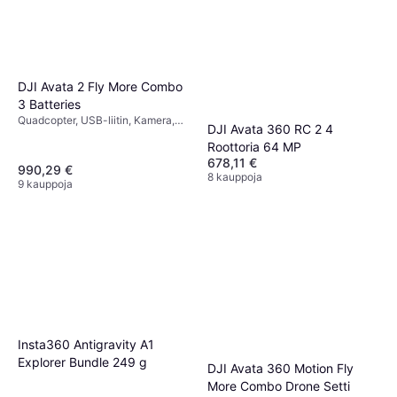
DJI Avata 2 Fly More Combo
3 Batteries
Quadcopter, USB-liitin, Kamera,
DJI Avata 360 RC 2 4
Gimbaalituki, Potkurinsuoja,
Roottoria 64 MP
Muistikortinlukija, FPV (First
678,11 €
Person View), Wi-Fi
990,29 €
8 kauppoja
9 kauppoja
Insta360 Antigravity A1
Explorer Bundle 249 g
DJI Avata 360 Motion Fly
More Combo Drone Setti