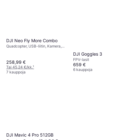
DJI Neo Fly More Combo
Quadcopter, USB-liitin, Kamera,
Potkurinsuoja, Wi-Fi, Bluetooth
DJI Goggles 3
FPV-lasit
258,99 €
659 €
Tai 45,24 €/kk.
¹
6 kauppoja
7 kauppoja
DJI Mavic 4 Pro 512GB