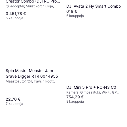
Creator Combo (DJI RC Pro
DJI Avata 2 Fly Smart Combo
Quadcopter, Muistikortinlukija,
2)
Kamera, USB-liitin, GPS
619 €
3 451,78 €
6 kauppoja
5 kauppoja
Spin Master Monster Jam
Grave Digger RTR 6044955
Maastoauto,1:24, Täysin koottu
DJI Mini 5 Pro + RC-N3 C0
Kamera, Gimbaalituki, Wi-Fi, GPS,
754,29 €
Bluetooth
22,70 €
9 kauppoja
7 kauppoja