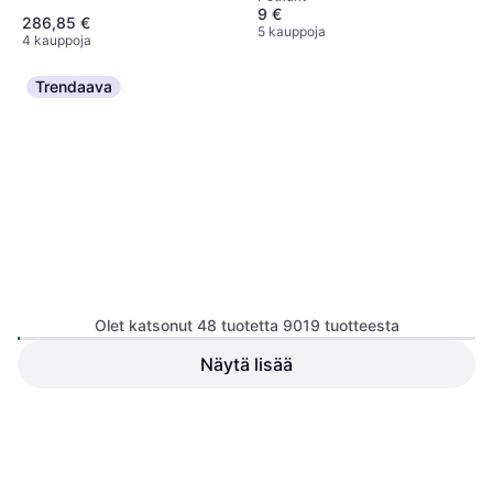
9 €
286,85 €
5 kauppoja
4 kauppoja
Trendaava
DJI Flip Drone + RC 2
Quadcopter, Kamera
Olet katsonut 48 tuotetta 9019 tuotteesta
Näytä lisää
DJI Osmo Action 3 Extreme
Battery
Akku
26,36 €
509 €
5 kauppoja
8 kauppoja
1
2
3
...
96
...
188