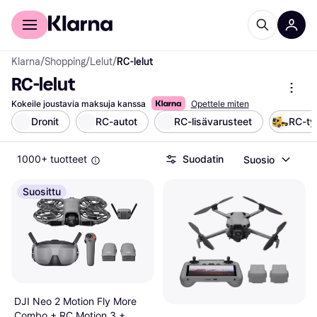
Kuluttajille
Yrityksille
Klarna
/
Shopping
/
Lelut
/
RC-lelut
RC-lelut
Kokeile joustavia maksuja kanssa
Opettele miten
Dronit
RC-autot
RC-lisävarusteet
RC-ty
1000+ tuotteet
Suodatin
Suosio
Suosittu
DJI Neo 2 Motion Fly More
Combo + RC Motion 3 +