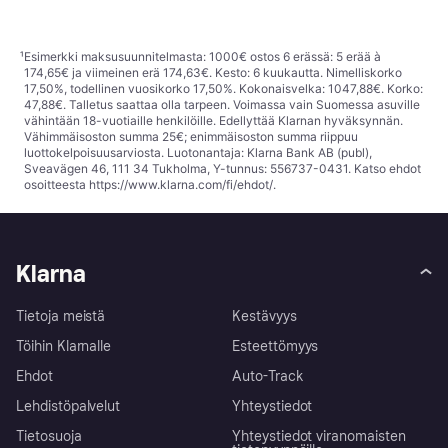
¹
Esimerkki maksusuunnitelmasta: 1000€ ostos 6 erässä: 5 erää à
174,65€ ja viimeinen erä 174,63€. Kesto: 6 kuukautta. Nimelliskorko
17,50%, todellinen vuosikorko 17,50%. Kokonaisvelka: 1047,88€. Korko:
47,88€. Talletus saattaa olla tarpeen. Voimassa vain Suomessa asuville
vähintään 18-vuotiaille henkilöille. Edellyttää Klarnan hyväksynnän.
Vähimmäisoston summa 25€; enimmäisoston summa riippuu
luottokelpoisuusarviosta. Luotonantaja: Klarna Bank AB (publ),
Sveavägen 46, 111 34 Tukholma, Y-tunnus: 556737-0431. Katso ehdot
osoitteesta
https://www.klarna.com/fi/ehdot/
.
Klarna
Tietoja meistä
Kestävyys
Töihin Klarnalle
Esteettömyys
Ehdot
Auto-Track
Lehdistöpalvelut
Yhteystiedot
Tietosuoja
Yhteystiedot viranomaisten