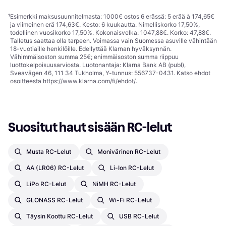
¹
Esimerkki maksusuunnitelmasta: 1000€ ostos 6 erässä: 5 erää à 174,65€
ja viimeinen erä 174,63€. Kesto: 6 kuukautta. Nimelliskorko 17,50%,
todellinen vuosikorko 17,50%. Kokonaisvelka: 1047,88€. Korko: 47,88€.
Talletus saattaa olla tarpeen. Voimassa vain Suomessa asuville vähintään
18-vuotiaille henkilöille. Edellyttää Klarnan hyväksynnän.
Vähimmäisoston summa 25€; enimmäisoston summa riippuu
luottokelpoisuusarviosta. Luotonantaja: Klarna Bank AB (publ),
Sveavägen 46, 111 34 Tukholma, Y-tunnus: 556737-0431. Katso ehdot
osoitteesta
https://www.klarna.com/fi/ehdot/
.
Suositut haut sisään RC-lelut
Musta RC-Lelut
Monivärinen RC-Lelut
AA (LR06) RC-Lelut
Li-Ion RC-Lelut
LiPo RC-Lelut
NiMH RC-Lelut
GLONASS RC-Lelut
Wi-Fi RC-Lelut
Täysin Koottu RC-Lelut
USB RC-Lelut