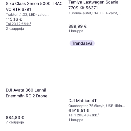
Tamiya Lastwagen Scania
Siku Claas Xerion 5000 TRAC
770S Kit 56371
VC RTR 6791
Kuorma-autot,1:14, LED-valot,
Traktorit,1:32, LED-valot,
Rakennussarja, Neliveto (4WD)
115,16 €
Mobiilisovellus, Bluetooth, Täysin
koottu, Neliveto (4WD)
Tai 20,12 €/kk.
¹
889,99 €
2 kauppoja
1 kauppa
Trendaava
DJI Avata 360 Lennä
Enemmän RC 2 Drone
DJI Matrice 4T
Quadcopter, 75.6km/h, USB-liitin,
6 919,51 €
Kamera, GLONASS, Wi-Fi, GPS
Tai 1 208,48 €/kk.
¹
884,83 €
1 kauppa
7 kauppoja