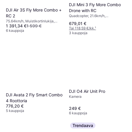
DJI Mini 3 Fly More Combo
DJI Air 3S Fly More Combo +
Drone with RC
RC 2
Quadcopter, 21.6km/h,
Gimbaalituki, Kamera, USB-liitin,
75.64km/h, Muistikortinlukija,
679,01 €
Muistikortinlukija, Wi-Fi, Bluetooth
1 391,34 €
1 599 €
Radiolähetin, Kamera, LED-valot,
Tai 118,59 €/kk.
¹
USB-liitin, Bluetooth, GPS
6 kauppoja
3 kauppoja
DJI O4 Air Unit Pro
DJI Avata 2 Fly Smart Combo
Kamera
4 Roottoria
776,20 €
249 €
5 kauppoja
6 kauppoja
Trendaava