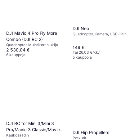
DJI Neo
DJI Mavic 4 Pro Fly More
Quadcopter, Kamera, USB-liitin,
Combo (DJI RC 2)
Mobiilisovellus, Potkurinsuoja, Wi-
Fi, Bluetooth, GPS
Quadcopter, Muistikortinlukija
149 €
2 530,04 €
Tai 26,03 €/kk.
¹
6 kauppoja
5 kauppoja
DJI RC for Mini 3/Mini 3
Pro/Mavic 3 Classic/Mavic
DJI Flip Propellers
Kaukosäädin
3/Mavic 3 Cine/Air 2S
Potkurit