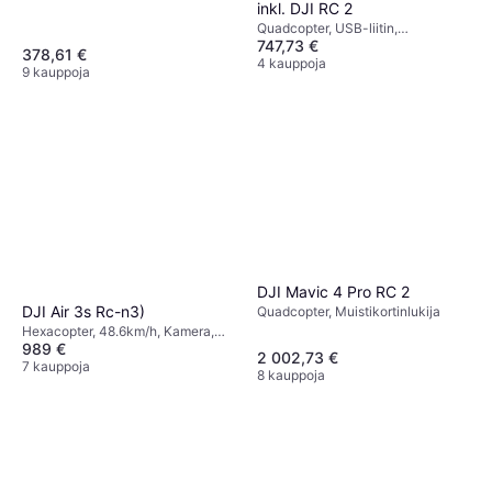
inkl. DJI RC 2
Quadcopter, USB-liitin,
747,73 €
Mobiilisovellus, Kamera
378,61 €
4 kauppoja
9 kauppoja
DJI Mavic 4 Pro RC 2
DJI Air 3s Rc-n3)
Quadcopter, Muistikortinlukija
Hexacopter, 48.6km/h, Kamera,
989 €
USB-liitin, Wi-Fi, GPS, Bluetooth
2 002,73 €
7 kauppoja
8 kauppoja