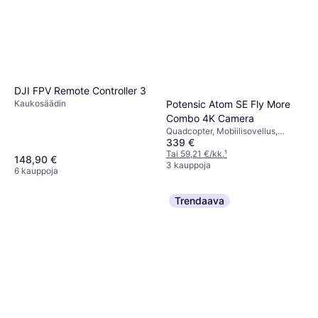
DJI FPV Remote Controller 3
Potensic Atom SE Fly More
Kaukosäädin
Combo 4K Camera
Quadcopter, Mobiilisovellus,
339 €
Kamera, GPS, Wi-Fi
Tai 59,21 €/kk.
¹
148,90 €
3 kauppoja
6 kauppoja
Trendaava