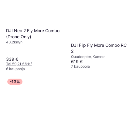
DJI Neo 2 Fly More Combo
(Drone Only)
43.2km/h
DJI Flip Fly More Combo RC
2
Quadcopter, Kamera
339 €
619 €
Tai 59,21 €/kk.
¹
7 kauppoja
6 kauppoja
-13%