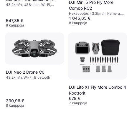
DJI Mini 5 Pro Fly More
43.2km/h, USB-liitin, Wi-Fi,
Goggles N3
Combo RC2
Bluetooth
Hexacopter, 43.2km/h, Kamera,
1 045,65 €
Gimbaalituki, Kamerateline, Wi-Fi,
547,35 €
GPS, Bluetooth
8 kauppoja
8 kauppoja
DJI Neo 2 Drone C0
43.2km/h, Wi-Fi, Bluetooth
DJI Lito X1 Fly More Combo 4
Roottorit
679 €
230,96 €
7 kauppoja
8 kauppoja