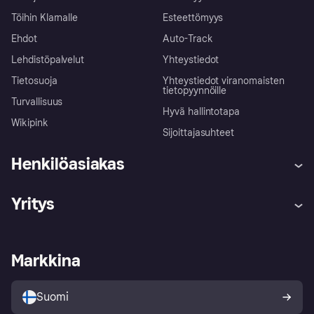
Töihin Klarnalle
Esteettömyys
Ehdot
Auto-Track
Lehdistöpalvelut
Yhteystiedot
Tietosuoja
Yhteystiedot viranomaisten
tietopyynnöille
Turvallisuus
Hyvä hallintotapa
Wikipink
Sijoittajasuhteet
Henkilöasiakas
Ohje
Reklamaatiot
Yritys
Kirjaudu sisään
Shoppaile turvallisesti Klarnalla
Kauppiastuki
Kehittäjät
Klarna app
Yksityisyysasetukset
Kirjaudu sisään yrityksenä
Operatiivinen tila
Markkina
Tutustu kauppoihin
Peruutusoikeutesi
Myy Klarnalla
Kumppanit ja integraatiot
Ostajan turva
Suomi