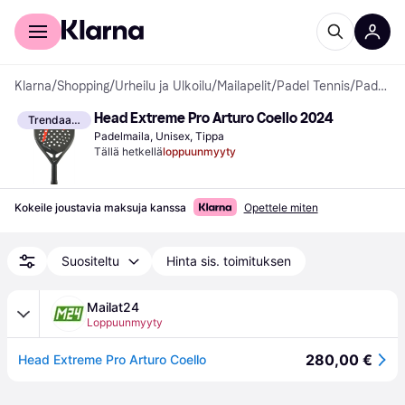
Kuluttajille
Yrityksille
Klarna
/
Shopping
/
Urheilu ja Ulkoilu
/
Mailapelit
/
Padel Tennis
/
Padelmailat
Head Extreme Pro Arturo Coello 2024
Trendaava
Padelmaila, Unisex, Tippa
Tällä hetkellä
loppuunmyyty
Kokeile joustavia maksuja kanssa
Opettele miten
Suositeltu
Hinta sis. toimituksen
Mailat24
Loppuunmyyty
280,00 €
Head Extreme Pro Arturo Coello