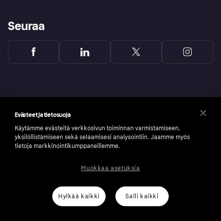
Seuraa
Evästeet ja tietosuoja
Käytämme evästeitä verkkosivun toiminnan varmistamiseen,
yksilöllistämiseen sekä selaamisesi analysointiin. Jaamme myös
tietoja markkinointikumppaneillemme.
Muokkaa asetuksia
Copyright © 2005-2026 Klarna Bank AB (publ). Headquarters: Stockholm, Sweden. All
rights reserved. Klarna Bank AB (publ). Sveavägen 46, 111 34 Stockholm. Organization
number: 556737-0431
Hylkää kaikki
Salli kaikki
Klarnan evästeseloste
Klarna.com