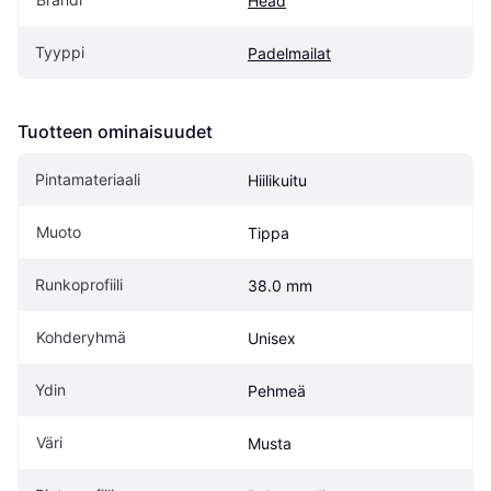
Head
Tyyppi
Padelmailat
Tuotteen ominaisuudet
Pintamateriaali
Hiilikuitu
Muoto
Tippa
Runkoprofiili
38.0 mm
Kohderyhmä
Unisex
Ydin
Pehmeä
Väri
Musta