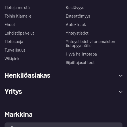
Tietoja meistä
Kestävyys
Töihin Klarnalle
Esteettömyys
Ehdot
Auto-Track
Lehdistöpalvelut
Yhteystiedot
Tietosuoja
Yhteystiedot viranomaisten
tietopyynnöille
Turvallisuus
Hyvä hallintotapa
Wikipink
Sijoittajasuhteet
Henkilöasiakas
Ohje
Reklamaatiot
Yritys
Kirjaudu sisään
Shoppaile turvallisesti Klarnalla
Kauppiastuki
Kehittäjät
Klarna app
Yksityisyysasetukset
Kirjaudu sisään yrityksenä
Operatiivinen tila
Markkina
Tutustu kauppoihin
Peruutusoikeutesi
Myy Klarnalla
Kumppanit ja integraatiot
Ostajan turva