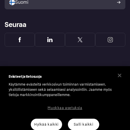
Suomi
Seuraa
Evästeet ja tietosuoja
Käytämme evästeitä verkkosivun toiminnan varmistamiseen,
yksilöllistämiseen sekä selaamisesi analysointiin. Jaamme myös
tietoja markkinointikumppaneillemme.
Muokkaa asetuksia
Copyright © 2005-2026 Klarna Bank AB (publ). Headquarters: Stockholm, Sweden. All
rights reserved. Klarna Bank AB (publ). Sveavägen 46, 111 34 Stockholm. Organization
number: 556737-0431
Hylkää kaikki
Salli kaikki
Klarnan evästeseloste
Klarna.com