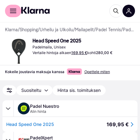
Kuluttajille
Yrityksille
Klarna
/
Shopping
/
Urheilu ja Ulkoilu
/
Mailapelit
/
Padel Tennis
/
Padelmailat
Head Speed One 2025
Padelmaila, Unisex
Vertaile hintoja alkaen
169,95 €
kohti
280,00 €
Kokeile joustavia maksuja kanssa
Opettele miten
Suositeltu
Hinta sis. toimituksen
Padel Nuestro
Alin hinta
169,95 €
Head Speed One 2025
PadelXpert