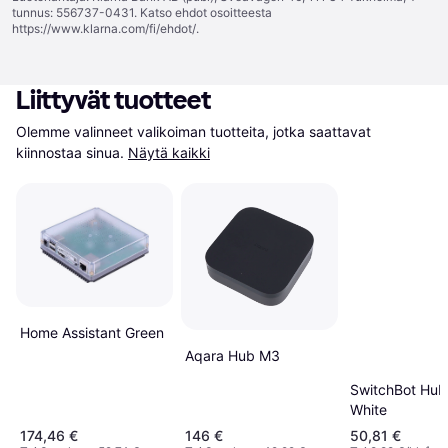
tunnus: 556737-0431. Katso ehdot osoitteesta
https://www.klarna.com/fi/ehdot/
.
Liittyvät tuotteet
Olemme valinneet valikoiman tuotteita, jotka saattavat 
kiinnostaa sinua.
Näytä kaikki
Home Assistant Green
Aqara Hub M3
SwitchBot Hub
White
174,46 €
146 €
50,81 €