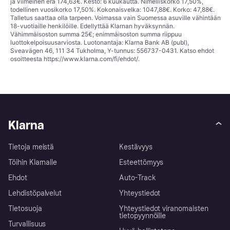
ja viimeinen erä 174,63€. Kesto: 6 kuukautta. Nimelliskorko 17,50%,
todellinen vuosikorko 17,50%. Kokonaisvelka: 1047,88€. Korko: 47,88€.
Talletus saattaa olla tarpeen. Voimassa vain Suomessa asuville vähintään
18-vuotiaille henkilöille. Edellyttää Klarnan hyväksynnän.
Vähimmäisoston summa 25€; enimmäisoston summa riippuu
luottokelpoisuusarviosta. Luotonantaja: Klarna Bank AB (publ),
Sveavägen 46, 111 34 Tukholma, Y-tunnus: 556737-0431. Katso ehdot
osoitteesta
https://www.klarna.com/fi/ehdot/
.
Klarna
Tietoja meistä
Kestävyys
Töihin Klarnalle
Esteettömyys
Ehdot
Auto-Track
Lehdistöpalvelut
Yhteystiedot
Tietosuoja
Yhteystiedot viranomaisten
tietopyynnöille
Turvallisuus