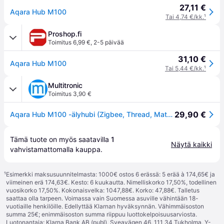
27,11 €
Aqara Hub M100
Tai 4,74 €/kk.
¹
Proshop.fi
Toimitus 6,99 €
,
2-5 päivää
31,10 €
Aqara Hub M100
Tai 5,44 €/kk.
¹
Multitronic
Toimitus 3,90 €
29,90 €
Aqara Hub M100 -älyhubi (Zigbee, Thread, Matter)
Tämä tuote on myös saatavilla 
1
Näytä kaikki
vahvistamattomalla 
kauppa
.
¹
Esimerkki maksusuunnitelmasta: 1000€ ostos 6 erässä: 5 erää à 174,65€ ja
viimeinen erä 174,63€. Kesto: 6 kuukautta. Nimelliskorko 17,50%, todellinen
vuosikorko 17,50%. Kokonaisvelka: 1047,88€. Korko: 47,88€. Talletus
saattaa olla tarpeen. Voimassa vain Suomessa asuville vähintään 18-
vuotiaille henkilöille. Edellyttää Klarnan hyväksynnän. Vähimmäisoston
summa 25€; enimmäisoston summa riippuu luottokelpoisuusarviosta.
Luotonantaja: Klarna Bank AB (publ), Sveavägen 46, 111 34 Tukholma, Y-