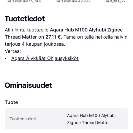
Tai 3 maksua 59,74 €
Tai 3 maksua 49,99 €
Tai 8,88 €/kk.
¹
Tuotetiedot
Alin hinta tuotteelle 
Aqara Hub M100 Älyhubi Zigbee 
Thread Matter
 on 
27,11 €
. Tämä on tällä hetkellä halvin 
tarjous 
4
 kaupan joukossa.
Vertaa:
Aqara Älykkäät Ohjausyksiköt
Ominaisuudet
Tuote
Aqara Hub M100 Älyhubi 
Tuotteen nimi
Zigbee Thread Matter