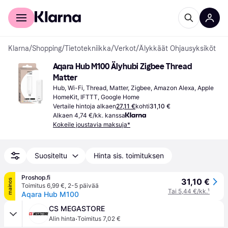
Kuluttajille
Yrityksille
Klarna
/
Shopping
/
Tietotekniikka
/
Verkot
/
Älykkäät Ohjausyksiköt
Aqara Hub M100 Älyhubi Zigbee Thread 
Matter
Hub, Wi-Fi, Thread, Matter, Zigbee, Amazon Alexa, Apple 
HomeKit, IFTTT, Google Home
Vertaile hintoja alkaen
27,11 €
kohti
31,10 €
Alkaen 4,74 €/kk. kanssa
Kokeile joustavia maksuja*
Suositeltu
Hinta sis. toimituksen
Proshop.fi
31,10 €
mainos
Toimitus 6,99 €
,
2-5 päivää
Tai 5,44 €/kk.
¹
Aqara Hub M100
CS MEGASTORE
·
Alin hinta
Toimitus 7,02 €