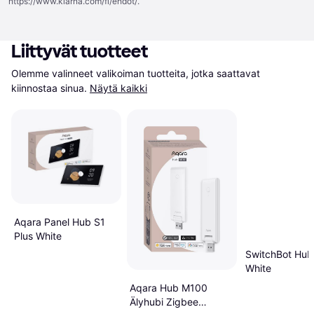
https://www.klarna.com/fi/ehdot/
.
Liittyvät tuotteet
Olemme valinneet valikoiman tuotteita, jotka saattavat 
kiinnostaa sinua.
Näytä kaikki
Aqara Panel Hub S1
Plus White
SwitchBot Hub
White
Aqara Hub M100
Älyhubi Zigbee