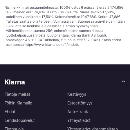
¹
Esimerkki maksusuunnitelmasta: 1000€ ostos 6 erässä: 5 erää à 174,65€
ja viimeinen erä 174,63€. Kesto: 6 kuukautta. Nimelliskorko 17,50%,
todellinen vuosikorko 17,50%. Kokonaisvelka: 1047,88€. Korko: 47,88€.
Talletus saattaa olla tarpeen. Voimassa vain Suomessa asuville vähintään
18-vuotiaille henkilöille. Edellyttää Klarnan hyväksynnän.
Vähimmäisoston summa 25€; enimmäisoston summa riippuu
luottokelpoisuusarviosta. Luotonantaja: Klarna Bank AB (publ),
Sveavägen 46, 111 34 Tukholma, Y-tunnus: 556737-0431. Katso ehdot
osoitteesta
https://www.klarna.com/fi/ehdot/
.
Klarna
Tietoja meistä
Kestävyys
Töihin Klarnalle
Esteettömyys
Ehdot
Auto-Track
Lehdistöpalvelut
Yhteystiedot
Tietosuoja
Yhteystiedot viranomaisten