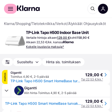
Kuluttajille
Yrityksille
Klarna
/
Shopping
/
Tietotekniikka
/
Verkot
/
Älykkäät Ohjausyksiköt
TP-Link Tapo H500 Indoor Base Unit
Vertaile hintoja alkaen
129,00 €
kohti
158,90 €
Alkaen 22,53 €/kk. kanssa
Kokeile joustavia maksuja*
Suositeltu
Hinta sis. toimituksen
Gigantti
129,00 €
mainos
Toimitus 4,90 €
,
2-5 päivää
Tai 22,53 €/kk.
¹
TP-Link Tapo H500 Smart HomeBase turvakeskus
Gigantti
·
Alin hinta
Toimitus 4,90 €
,
2-5 päivää
129,00 €
TP-Link Tapo H500 Smart HomeBase turvakeskus
Tai 22,53 €/kk.
¹