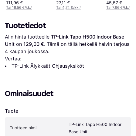
Thread Matter
111,96 €
27,11 €
45,57 €
Tai 19,56 €/kk.
¹
Tai 4,74 €/kk.
¹
Tai 7,96 €/kk.
¹
Tuotetiedot
Alin hinta tuotteelle 
TP-Link Tapo H500 Indoor Base 
Unit
 on 
129,00 €
. Tämä on tällä hetkellä halvin tarjous 
4
 kaupan joukossa.
Vertaa:
TP-Link Älykkäät Ohjausyksiköt
Ominaisuudet
Tuote
TP-Link Tapo H500 Indoor 
Tuotteen nimi
Base Unit