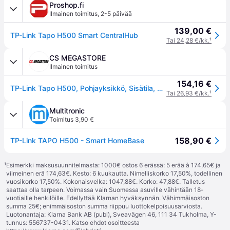
Proshop.fi
Ilmainen toimitus
,
2-5 päivää
139,00 €
TP-Link Tapo H500 Smart CentralHub
Tai 24,28 €/kk.
¹
CS MEGASTORE
Ilmainen toimitus
154,16 €
TP-Link Tapo H500, Pohjayksikkö, Sisätila, Valkoinen, Langallinen & langaton, 179 mm, 216 mm
Tai 26,93 €/kk.
¹
Multitronic
Toimitus 3,90 €
158,90 €
TP-Link TAPO H500 - Smart HomeBase
¹
Esimerkki maksusuunnitelmasta: 1000€ ostos 6 erässä: 5 erää à 174,65€ ja
viimeinen erä 174,63€. Kesto: 6 kuukautta. Nimelliskorko 17,50%, todellinen
vuosikorko 17,50%. Kokonaisvelka: 1047,88€. Korko: 47,88€. Talletus
saattaa olla tarpeen. Voimassa vain Suomessa asuville vähintään 18-
vuotiaille henkilöille. Edellyttää Klarnan hyväksynnän. Vähimmäisoston
summa 25€; enimmäisoston summa riippuu luottokelpoisuusarviosta.
Luotonantaja: Klarna Bank AB (publ), Sveavägen 46, 111 34 Tukholma, Y-
tunnus: 556737-0431. Katso ehdot osoitteesta