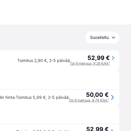
Suositeltu
52,99 €
Toimitus 2,90 €
,
2-5 päivää
Tai 6 maksua, 9,26 €/kk
¹
50,00 €
·
lin hinta
Toimitus 5,99 €
,
2-5 päivää
Tai 6 maksua, 8,74 €/kk
¹
52,99 €