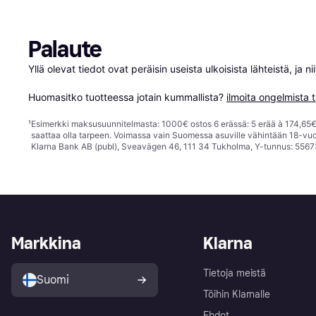
Palaute
Yllä olevat tiedot ovat peräisin useista ulkoisista lähteistä, ja 
Huomasitko tuotteessa jotain kummallista? 
ilmoita ongelmista t
¹
Esimerkki maksusuunnitelmasta: 1000€ ostos 6 erässä: 5 erää à 174,65€ 
saattaa olla tarpeen. Voimassa vain Suomessa asuville vähintään 18-vuo
Klarna Bank AB (publ), Sveavägen 46, 111 34 Tukholma, Y-tunnus: 5567
Markkina
Klarna
Tietoja meistä
Suomi
Töihin Klarnalle
Ehdot