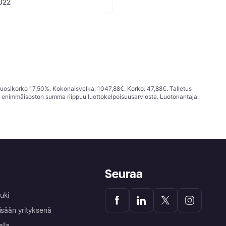
022
vuosikorko 17,50%. Kokonaisvelka: 1047,88€. Korko: 47,88€. Talletus
; enimmäisoston summa riippuu luottokelpoisuusarviosta. Luotonantaja:
Seuraa
uki
isään yrityksenä
alla