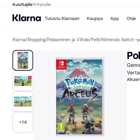
Kuluttajille
Yrityksille
Tutustu Klarnaan
Kauppa
App
Ohje
Klarna
/
Shopping
/
Pelaaminen ja Viihde
/
Pelit
/
Nintendo Switch -pe
Kaupat
Ma
Booking.
Mak
Po
Gigantti
Mak
H&M
Mak
Genre
Peten Koi
kul
Wolt
Mak
Verta
Rah
Alkae
Mob
Kauppahakem
+14