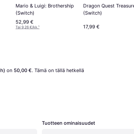
Dragon Quest Treasur
Mario & Luigi: Brothership
(Switch)
(Switch)
52,99 €
17,99 €
Tai 9,26 €/kk.
¹
h)
 on 
50,00 €
. Tämä on tällä hetkellä 
Tuotteen ominaisuudet