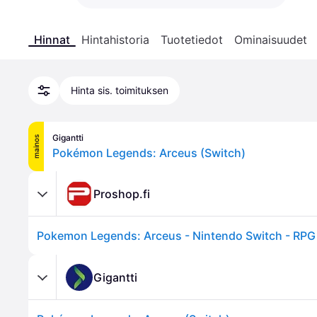
Hinnat
Hintahistoria
Tuotetiedot
Ominaisuudet
Hinta sis. toimituksen
Gigantti
mainos
Pokémon Legends: Arceus (Switch)
Proshop.fi
Pokemon Legends: Arceus - Nintendo Switch - RPG
Gigantti