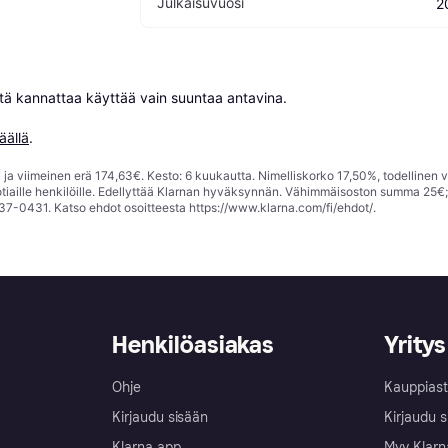
Julkaisuvuosi
2
niitä kannattaa käyttää vain suuntaa antavina.

äällä
.
ja viimeinen erä 174,63€. Kesto: 6 kuukautta. Nimelliskorko 17,50%, todellinen 
tiaille henkilöille. Edellyttää Klarnan hyväksynnän. Vähimmäisoston summa 25€
37-0431. Katso ehdot osoitteesta
https://www.klarna.com/fi/ehdot/
.
Henkilöasiakas
Yritys
Ohje
Kauppiast
Kirjaudu sisään
Kirjaudu s
Klarna app
Myy Klarn