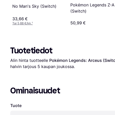
Pokémon Legends Z-A
No Man's Sky (Switch)
(Switch)
33,66 €
50,99 €
Tai 5,88 €/kk.
¹
Tuotetiedot
Alin hinta tuotteelle 
Pokémon Legends: Arceus (Switc
halvin tarjous 
5
 kaupan joukossa.
Ominaisuudet
Tuote