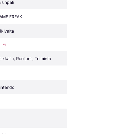
ksinpeli
AME FREAK
äkivalta
Ei
eikkailu, Roolipeli, Toiminta
intendo