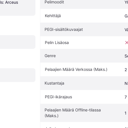
Pelimoodit
: Arceus 
Y
Kehittäjä
G
PEGI-sisältökuvaajat
V
Pelin Lisäosa
Genre
S
Pelaajien Määrä Verkossa (Maks.)
2
Kustantaja
N
PEGI-ikärajaus
7
Pelaajien Määrä Offline-tilassa 
1
(Maks.)