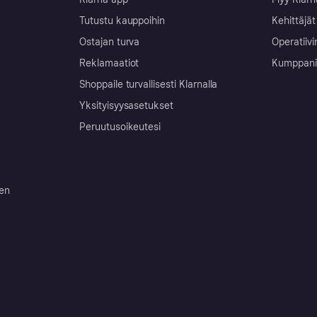
Tutustu kauppoihin
Kehittäjät
Ostajan turva
Operatiivi
Reklamaatiot
Kumppanit 
Shoppaile turvallisesti Klarnalla
Yksityisyysasetukset
Peruutusoikeutesi
ten