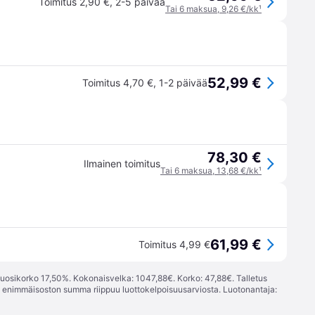
Toimitus 2,90 €
,
2-5 päivää
Tai 6 maksua, 9,26 €/kk
¹
52,99 €
Toimitus 4,70 €
,
1-2 päivää
78,30 €
Ilmainen toimitus
Tai 6 maksua, 13,68 €/kk
¹
61,99 €
Toimitus 4,99 €
vuosikorko 17,50%. Kokonaisvelka: 1047,88€. Korko: 47,88€. Talletus
; enimmäisoston summa riippuu luottokelpoisuusarviosta. Luotonantaja: