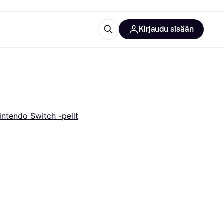
Kirjaudu sisään
totarvikkeet
rna?
intendo Switch -pelit
 kategoriat