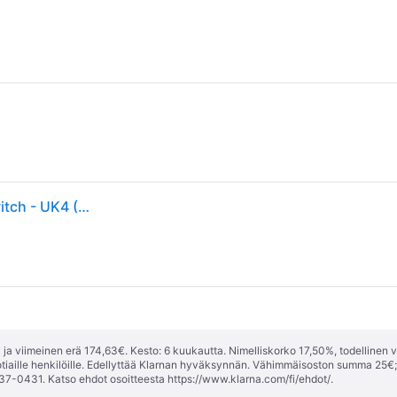
Nintendo | Pokémon Legends Arceus - Nintendo Switch - UK4 (Nordisk-kansi)
ja viimeinen erä 174,63€. Kesto: 6 kuukautta. Nimelliskorko 17,50%, todellinen 
tiaille henkilöille. Edellyttää Klarnan hyväksynnän. Vähimmäisoston summa 25€
37-0431. Katso ehdot osoitteesta
https://www.klarna.com/fi/ehdot/
.