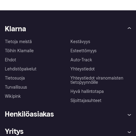
Klarna
Tietoja meistä
Kestävyys
Töihin Klarnalle
Esteettömyys
Ehdot
Auto-Track
Lehdistöpalvelut
Yhteystiedot
Tietosuoja
Yhteystiedot viranomaisten
tietopyynnöille
Turvallisuus
Hyvä hallintotapa
Wikipink
Sijoittajasuhteet
Henkilöasiakas
Ohje
Reklamaatiot
Yritys