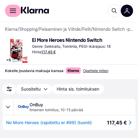
Kuluttajille
Yrityksille
Klarna
/
Shopping
/
Pelaaminen ja Viihde
/
Pelit
/
Nintendo Switch -pelit
Ei More Heroes Nintendo Switch
Genre: Seikkailu, Toiminta, PEGI-ikärajaus: 18
Hinta
117,45 €
+
6
Kokeile joustavia maksuja kanssa
Opettele miten
Suositeltu
Hinta sis. toimituksen
OnBuy
Ilmainen toimitus
,
10-15 päivää
117,45 €
No More Heroes (rajoitettu er #99) (tuonti)