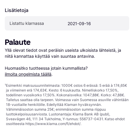
Lisätietoja
Listattu klarnassa
2021-09-16
Palaute
Yllä olevat tiedot ovat peräisin useista ulkoisista lähteistä, ja 
niitä kannattaa käyttää vain suuntaa antavina.

Huomasitko tuotteessa jotain kummallista? 
ilmoita ongelmista täällä
.
¹
Esimerkki maksusuunnitelmasta: 1000€ ostos 6 erässä: 5 erää à 174,65€
ja viimeinen erä 174,63€. Kesto: 6 kuukautta. Nimelliskorko 17,50%,
todellinen vuosikorko 17,50%. Kokonaisvelka: 1047,88€. Korko: 47,88€.
Talletus saattaa olla tarpeen. Voimassa vain Suomessa asuville vähintään
18-vuotiaille henkilöille. Edellyttää Klarnan hyväksynnän.
Vähimmäisoston summa 25€; enimmäisoston summa riippuu
luottokelpoisuusarviosta. Luotonantaja: Klarna Bank AB (publ),
Sveavägen 46, 111 34 Tukholma, Y-tunnus: 556737-0431. Katso ehdot
osoitteesta
https://www.klarna.com/fi/ehdot/
.