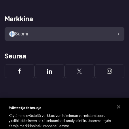
Kirjaudu sisään
Shoppaile turvallisesti Klarnalla
Kauppiastuki
Kehittäjät
Klarna app
Yksityisyysasetukset
Kirjaudu sisään yrityksenä
Operatiivinen tila
Markkina
Tutustu kauppoihin
Peruutusoikeutesi
Myy Klarnalla
Kumppanit ja integraatiot
Ostajan turva
Suomi
Seuraa
Evästeet ja tietosuoja
Käytämme evästeitä verkkosivun toiminnan varmistamiseen,
yksilöllistämiseen sekä selaamisesi analysointiin. Jaamme myös
tietoja markkinointikumppaneillemme.