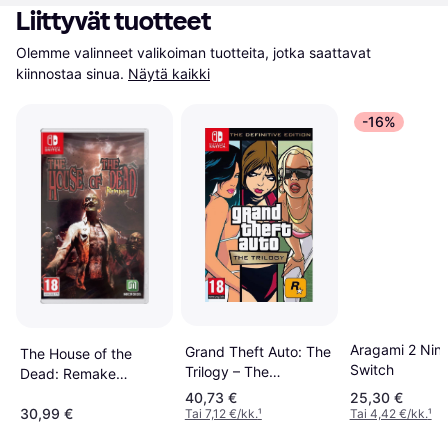
Liittyvät tuotteet
Olemme valinneet valikoiman tuotteita, jotka saattavat 
kiinnostaa sinua.
Näytä kaikki
-16%
Aragami 2 Nin
Grand Theft Auto: The
The House of the
Switch
Trilogy – The
Dead: Remake
Definitive Edition
(Switch)
40,73 €
25,30 €
(Switch)
30,99 €
Tai 7,12 €/kk.
¹
Tai 4,42 €/kk.
¹