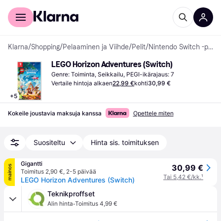
Kuluttajille
Yrityksille
Klarna
/
Shopping
/
Pelaaminen ja Viihde
/
Pelit
/
Nintendo Switch -pelit
LEGO Horizon Adventures (Switch)
Genre: Toiminta, Seikkailu, PEGI-ikärajaus: 7
Vertaile hintoja alkaen
22,99 €
kohti
30,99 €
+
5
Kokeile joustavia maksuja kanssa
Opettele miten
Suositeltu
Hinta sis. toimituksen
Gigantti
30,99 €
mainos
Toimitus 2,90 €
,
2-5 päivää
Tai 5,42 €/kk.
¹
LEGO Horizon Adventures (Switch)
Teknikproffset
·
Alin hinta
Toimitus 4,99 €