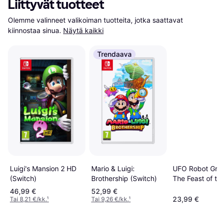
Liittyvät tuotteet
Olemme valinneet valikoiman tuotteita, jotka saattavat 
kiinnostaa sinua.
Näytä kaikki
Trendaava
Luigi's Mansion 2 HD
Mario & Luigi:
UFO Robot Gre
(Switch)
Brothership (Switch)
The Feast of t
Wolves Switch
46,99 €
52,99 €
23,99 €
Tai 8,21 €/kk.
¹
Tai 9,26 €/kk.
¹