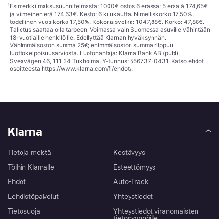
¹
Esimerkki maksusuunnitelmasta: 1000€ ostos 6 erässä: 5 erää à 174,65€
ja viimeinen erä 174,63€. Kesto: 6 kuukautta. Nimelliskorko 17,50%,
todellinen vuosikorko 17,50%. Kokonaisvelka: 1047,88€. Korko: 47,88€.
Talletus saattaa olla tarpeen. Voimassa vain Suomessa asuville vähintään
18-vuotiaille henkilöille. Edellyttää Klarnan hyväksynnän.
Vähimmäisoston summa 25€; enimmäisoston summa riippuu
luottokelpoisuusarviosta. Luotonantaja: Klarna Bank AB (publ),
Sveavägen 46, 111 34 Tukholma, Y-tunnus: 556737-0431. Katso ehdot
osoitteesta
https://www.klarna.com/fi/ehdot/
.
Klarna
Tietoja meistä
Kestävyys
Töihin Klarnalle
Esteettömyys
Ehdot
Auto-Track
Lehdistöpalvelut
Yhteystiedot
Tietosuoja
Yhteystiedot viranomaisten
tietopyynnöille