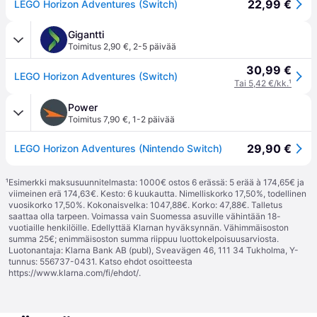
22,99 €
LEGO Horizon Adventures (Switch)
Gigantti
Toimitus 2,90 €
,
2-5 päivää
30,99 €
LEGO Horizon Adventures (Switch)
Tai 5,42 €/kk.
¹
Power
Toimitus 7,90 €
,
1-2 päivää
29,90 €
LEGO Horizon Adventures (Nintendo Switch)
¹
Esimerkki maksusuunnitelmasta: 1000€ ostos 6 erässä: 5 erää à 174,65€ ja
viimeinen erä 174,63€. Kesto: 6 kuukautta. Nimelliskorko 17,50%, todellinen
vuosikorko 17,50%. Kokonaisvelka: 1047,88€. Korko: 47,88€. Talletus
saattaa olla tarpeen. Voimassa vain Suomessa asuville vähintään 18-
vuotiaille henkilöille. Edellyttää Klarnan hyväksynnän. Vähimmäisoston
summa 25€; enimmäisoston summa riippuu luottokelpoisuusarviosta.
Luotonantaja: Klarna Bank AB (publ), Sveavägen 46, 111 34 Tukholma, Y-
tunnus: 556737-0431. Katso ehdot osoitteesta
https://www.klarna.com/fi/ehdot/
.