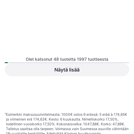
Olet katsonut 48 tuotetta 1997 tuotteesta
Näytä lisää
Luigi's Mansion 3 (Switch)
Pokémon Shield (Switch)
Genre: Toiminta, Seikkailu, PEGI-
Genre: Roolipeli, Seikkailu, PEGI-
ikärajaus: 7
52,99 €
ikärajaus: 7
51,99 €
Tai 9,26 €/kk.
¹
Tai 9,08 €/kk.
¹
5 kauppoja
6 kauppoja
1
2
3
...
23
...
42
¹
Esimerkki maksusuunnitelmasta: 1000€ ostos 6 erässä: 5 erää à 174,65€
ja viimeinen erä 174,63€. Kesto: 6 kuukautta. Nimelliskorko 17,50%,
todellinen vuosikorko 17,50%. Kokonaisvelka: 1047,88€. Korko: 47,88€.
Talletus saattaa olla tarpeen. Voimassa vain Suomessa asuville vähintään
18-vuotiaille henkilöille. Edellyttää Klarnan hyväksynnän.