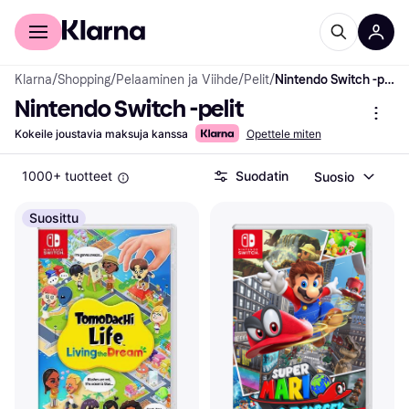
Kuluttajille
Yrityksille
Klarna
/
Shopping
/
Pelaaminen ja Viihde
/
Pelit
/
Nintendo Switch -pelit
Nintendo Switch -pelit
Kokeile joustavia maksuja kanssa
Opettele miten
1000+ tuotteet
Suodatin
Suosio
Suosittu