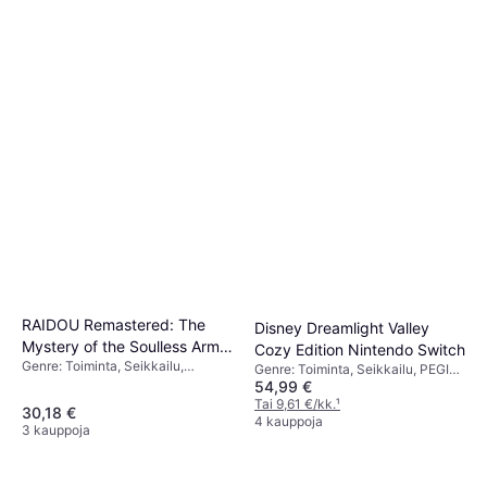
RAIDOU Remastered: The
Disney Dreamlight Valley
Mystery of the Soulless Army
Cozy Edition Nintendo Switch
Genre: Toiminta, Seikkailu,
Nintendo Switch
Genre: Toiminta, Seikkailu, PEGI-
Roolipeli, PEGI-ikärajaus: 12
54,99 €
ikärajaus: 3
Tai 9,61 €/kk.
¹
30,18 €
4 kauppoja
3 kauppoja