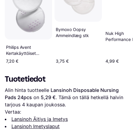
Bymoxo Oopsy
Nuk High
Ammeindlæg stk
Performance N
Pads 30-pack
Philips Avent
Kertakäyttöiset
imetystyynyt
7,20 €
3,75 €
4,99 €
SCF254/61 kpl
Tuotetiedot
Alin hinta tuotteelle 
Lansinoh Disposable Nursing 
Pads 24pcs
 on 
5,29 €
. Tämä on tällä hetkellä halvin 
tarjous 
4
 kaupan joukossa.
Vertaa:
Lansinoh Äitiys ja Imetys
Lansinoh Imetyslaput