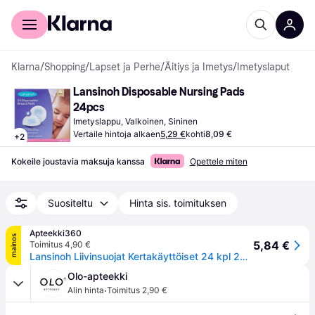
Kuluttajille
Yrityksille
Klarna
/
Shopping
/
Lapset ja Perhe
/
Äitiys ja Imetys
/
Imetyslaput
Lansinoh Disposable Nursing Pads 
24pcs
Imetyslappu, Valkoinen, Sininen
Vertaile hintoja alkaen
5,29 €
kohti
8,09 €
+
2
Kokeile joustavia maksuja kanssa
Opettele miten
Suositeltu
Hinta sis. toimituksen
Apteekki360
mainos
5,84 €
Toimitus 4,90 €
Lansinoh Liivinsuojat Kertakäyttöiset 24 kpl 24 kpl
Olo-apteekki
·
Alin hinta
Toimitus 2,90 €