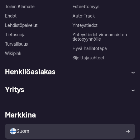
Töihin Klarnalle
Esteettömyys
Ehdot
Auto-Track
Lehdistöpalvelut
Yhteystiedot
Tietosuoja
Yhteystiedot viranomaisten
tietopyynnöille
Turvallisuus
Hyvä hallintotapa
Wikipink
Sijoittajasuhteet
Henkilöasiakas
Ohje
Reklamaatiot
Yritys
Kirjaudu sisään
Shoppaile turvallisesti Klarnalla
Kauppiastuki
Kehittäjät
Klarna app
Yksityisyysasetukset
Kirjaudu sisään yrityksenä
Operatiivinen tila
Markkina
Tutustu kauppoihin
Peruutusoikeutesi
Myy Klarnalla
Kumppanit ja integraatiot
Ostajan turva
Suomi