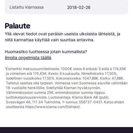
Listattu klarnassa
2018-02-26
Palaute
Yllä olevat tiedot ovat peräisin useista ulkoisista lähteistä, ja 
niitä kannattaa käyttää vain suuntaa antavina.

Huomasitko tuotteessa jotain kummallista? 
ilmoita ongelmista täällä
.
¹
Esimerkki maksusuunnitelmasta: 1000€ ostos 6 erässä: 5 erää à 174,65€
ja viimeinen erä 174,63€. Kesto: 6 kuukautta. Nimelliskorko 17,50%,
todellinen vuosikorko 17,50%. Kokonaisvelka: 1047,88€. Korko: 47,88€.
Talletus saattaa olla tarpeen. Voimassa vain Suomessa asuville vähintään
18-vuotiaille henkilöille. Edellyttää Klarnan hyväksynnän.
Vähimmäisoston summa 25€; enimmäisoston summa riippuu
luottokelpoisuusarviosta. Luotonantaja: Klarna Bank AB (publ),
Sveavägen 46, 111 34 Tukholma, Y-tunnus: 556737-0431. Katso ehdot
osoitteesta
https://www.klarna.com/fi/ehdot/
.