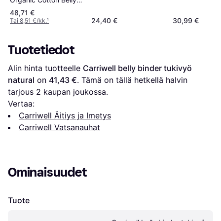
Binder
48,71 €
24,40 €
30,99 €
Tai 8,51 €/kk.
¹
Tuotetiedot
Alin hinta tuotteelle 
Carriwell belly binder tukivyö 
natural
 on 
41,43 €
. Tämä on tällä hetkellä halvin 
tarjous 
2
 kaupan joukossa.
Vertaa:
Carriwell Äitiys ja Imetys
Carriwell Vatsanauhat
Ominaisuudet
Tuote