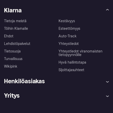
Klarna
Tietoja meistä
Kestävyys
Töihin Klarnalle
Esteettömyys
Ehdot
Auto-Track
Lehdistöpalvelut
Yhteystiedot
Tietosuoja
Yhteystiedot viranomaisten
tietopyynnöille
Turvallisuus
Hyvä hallintotapa
Wikipink
Sijoittajasuhteet
Henkilöasiakas
Ohje
Reklamaatiot
Yritys
Kirjaudu sisään
Shoppaile turvallisesti Klarnalla
Kauppiastuki
Kehittäjät
Klarna app
Yksityisyysasetukset