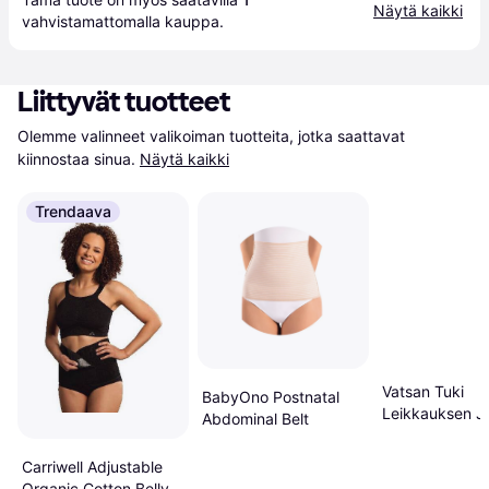
Näytä kaikki
vahvistamattomalla 
kauppa
.
Liittyvät tuotteet
Olemme valinneet valikoiman tuotteita, jotka saattavat 
kiinnostaa sinua.
Näytä kaikki
Trendaava
Vatsan Tuki
BabyOno Postnatal
Leikkauksen Jä
Abdominal Belt
Musta
Carriwell Adjustable
Organic Cotton Belly