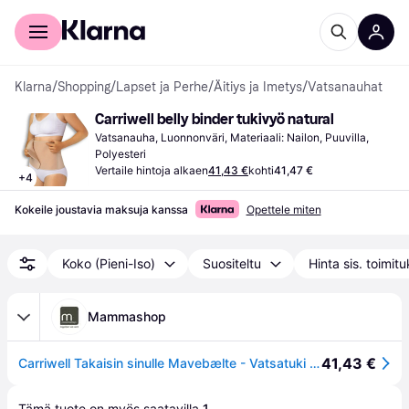
Kuluttajille
Yrityksille
Klarna
/
Shopping
/
Lapset ja Perhe
/
Äitiys ja Imetys
/
Vatsanauhat
Carriwell belly binder tukivyö natural
Vatsanauha, Luonnonväri, Materiaali: Nailon, Puuvilla, 
Polyesteri
Vertaile hintoja alkaen
41,43 €
kohti
41,47 €
+
4
Kokeile joustavia maksuja kanssa
Opettele miten
Koko (Pieni-Iso)
Suositeltu
Hinta sis. toimit
Mammashop
41,43 €
Carriwell Takaisin sinulle Mavebælte - Vatsatuki - hunaja L/XL
Tämä tuote on myös saatavilla 
1