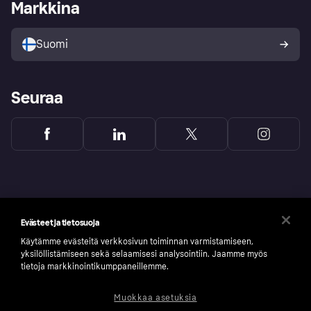
Kirjaudu sisään yrityksenä
Operatiivinen tila
Markkina
Tutustu kauppoihin
Peruutusoikeutesi
Myy Klarnalla
Kumppanit ja integraatiot
Ostajan turva
Suomi
Seuraa
Evästeet ja tietosuoja
Käytämme evästeitä verkkosivun toiminnan varmistamiseen,
yksilöllistämiseen sekä selaamisesi analysointiin. Jaamme myös
tietoja markkinointikumppaneillemme.
Muokkaa asetuksia