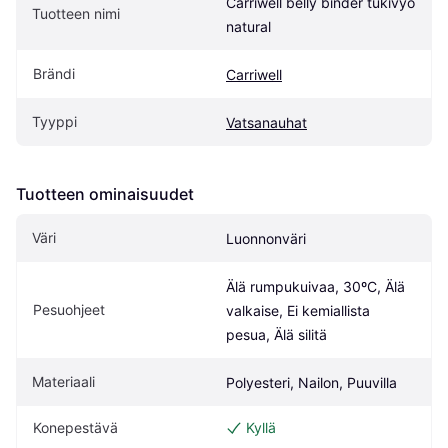
Carriwell belly binder tukivyö 
Tuotteen nimi
natural
Brändi
Carriwell
Tyyppi
Vatsanauhat
Tuotteen ominaisuudet
Väri
Luonnonväri
Älä rumpukuivaa, 30ºC, Älä 
Pesuohjeet
valkaise, Ei kemiallista 
pesua, Älä silitä
Materiaali
Polyesteri, Nailon, Puuvilla
Konepestävä
Kyllä