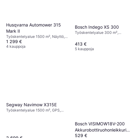
Husqvarna Automower 315
Bosch Indego XS 300
Mark II
Työskentelyalue 300 m²,
Työskentelyalue 1500 m², Näyttö,
Leikkausleveys 19 cm
1 299 €
Leikkausleveys 22 cm
413 €
4 kauppoja
5 kauppoja
Segway Navimow X315E
Työskentelyalue 1500 m², GPS,
Näyttö, 4G Tuki, Leikkausleveys
23.7 cm
Bosch VISIMOW18V-200
Akkurobottiruohonleikkuri
529 €
200 m²
2 699 €