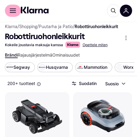
Kuluttajille
Yrityksille
Klarna
/
Shopping
/
Puutarha ja Patio
/
Robottiruohonleikkurit
Robottiruohonleikkurit
Kokeile joustavia maksuja kanssa
Opettele miten
Brändi
Rajausjärjestelmä
Ominaisuudet
Segway
Husqvarna
Mammotion
Worx
200+ tuotteet
Suodatin
Suosio