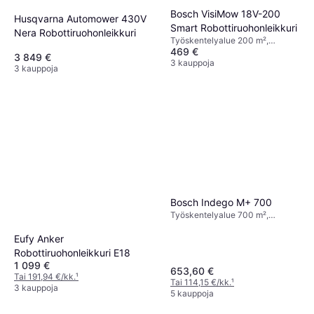
Bosch VisiMow 18V-200
Husqvarna Automower 430V
Smart Robottiruohonleikkuri
Nera Robottiruohonleikkuri
Työskentelyalue 200 m²,
469 €
Leikkausleveys 19 cm
3 849 €
3 kauppoja
3 kauppoja
Bosch Indego M+ 700
Työskentelyalue 700 m²,
Kaukosäädin, Leikkausleveys 19
cm
Eufy Anker
Robottiruohonleikkuri E18
1 099 €
653,60 €
Tai 191,94 €/kk.
¹
Tai 114,15 €/kk.
¹
3 kauppoja
5 kauppoja