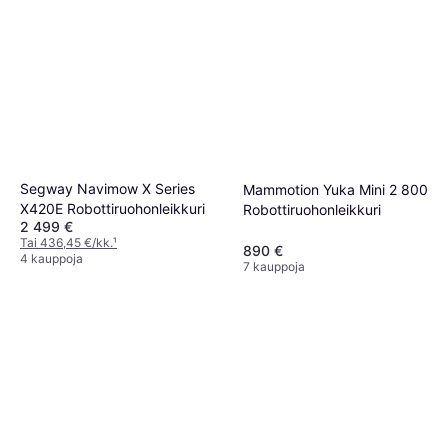
Segway Navimow X Series
Mammotion Yuka Mini 2 800
X420E Robottiruohonleikkuri
Robottiruohonleikkuri
2 499 €
Tai 436,45 €/kk.
¹
890 €
4 kauppoja
7 kauppoja