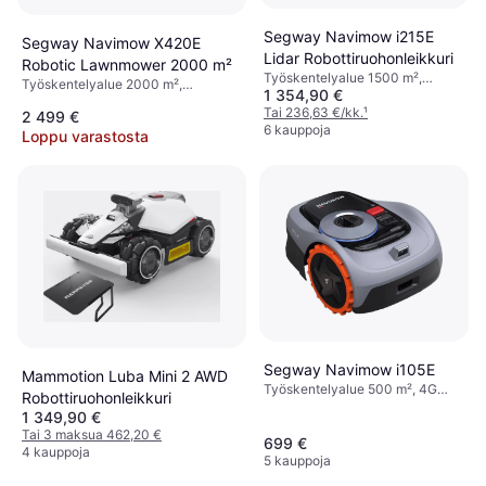
Segway Navimow i215E
Segway Navimow X420E
Lidar Robottiruohonleikkuri
Robotic Lawnmower 2000 m²
Työskentelyalue 1500 m²,
Työskentelyalue 2000 m²,
1 354,90 €
Leikkausleveys 22 cm
Kaukosäädin, GPS, Näyttö,
Tai 236,63 €/kk.
¹
2 499 €
Sadesensori, Leikkausleveys 43 cm
6 kauppoja
Loppu varastosta
Segway Navimow i105E
Mammotion Luba Mini 2 AWD
Työskentelyalue 500 m², 4G
Robottiruohonleikkuri
Tuki, Leikkausleveys 18 cm
1 349,90 €
Tai 3 maksua 462,20 €
699 €
4 kauppoja
5 kauppoja