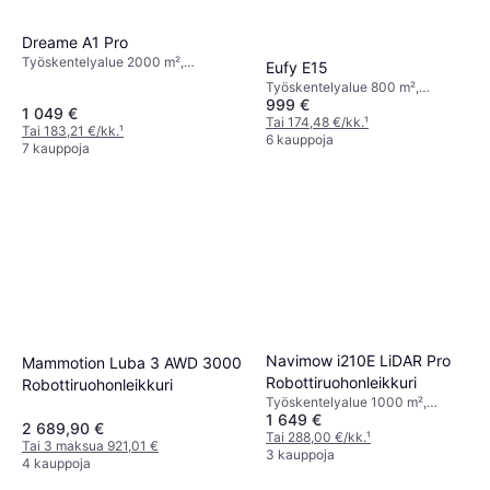
Dreame A1 Pro
Työskentelyalue 2000 m²,
Eufy E15
Sadesensori, Leikkausleveys 22 cm
Työskentelyalue 800 m²,
999 €
Sadesensori, Näyttö, GPS, 4G
1 049 €
Tuki, Ajastimen Asetus,
Tai 174,48 €/kk.
¹
Tai 183,21 €/kk.
¹
Leikkausleveys 20.3 cm
6 kauppoja
7 kauppoja
Navimow i210E LiDAR Pro
Mammotion Luba 3 AWD 3000
Robottiruohonleikkuri
Robottiruohonleikkuri
Työskentelyalue 1000 m²,
1 649 €
Ajastimen Asetus, Sadesensori,
2 689,90 €
AWD, 4G Tuki, GPS,
Tai 288,00 €/kk.
¹
Tai 3 maksua 921,01 €
Leikkausleveys 22 cm
3 kauppoja
4 kauppoja