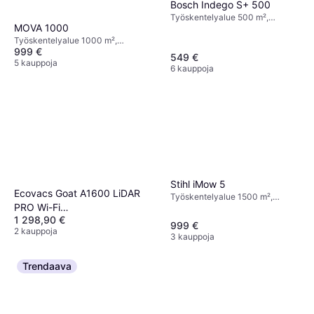
Bosch Indego S+ 500
Työskentelyalue 500 m²,
MOVA 1000
Kaukosäädin, Leikkausleveys 19
cm
Työskentelyalue 1000 m²,
999 €
Ajastimen Asetus
549 €
5 kauppoja
6 kauppoja
Stihl iMow 5
Ecovacs Goat A1600 LiDAR
Työskentelyalue 1500 m²,
PRO Wi-Fi
Näyttö, Sadesensori,
1 298,90 €
Leikkausleveys 28 cm
Robottiruohonleikkuri
999 €
2 kauppoja
3 kauppoja
Trendaava