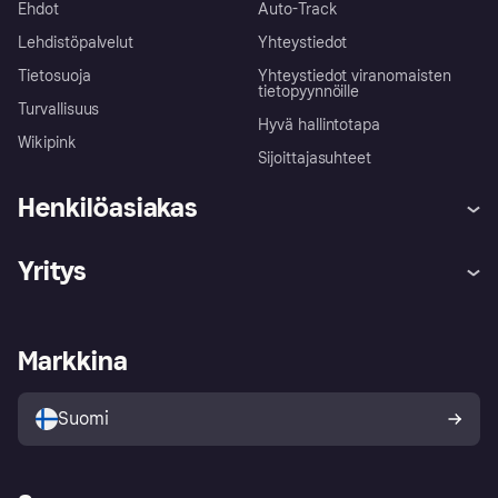
Ehdot
Auto-Track
Lehdistöpalvelut
Yhteystiedot
Tietosuoja
Yhteystiedot viranomaisten
tietopyynnöille
Turvallisuus
Hyvä hallintotapa
Wikipink
Sijoittajasuhteet
Henkilöasiakas
Ohje
Reklamaatiot
Yritys
Kirjaudu sisään
Shoppaile turvallisesti Klarnalla
Kauppiastuki
Kehittäjät
Klarna app
Yksityisyysasetukset
Kirjaudu sisään yrityksenä
Operatiivinen tila
Markkina
Tutustu kauppoihin
Peruutusoikeutesi
Myy Klarnalla
Kumppanit ja integraatiot
Ostajan turva
Suomi