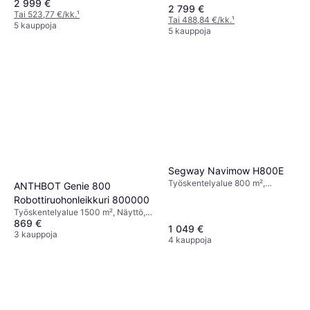
2 999 €
2 799 €
Tai 523,77 €/kk.
¹
Tai 488,84 €/kk.
¹
5 kauppoja
5 kauppoja
Segway Navimow H800E
Työskentelyalue 800 m²,
ANTHBOT Genie 800
Sadesensori, 4G Tuki, GPS, GSM
Robottiruohonleikkuri 800000
Tuki, Leikkausleveys 21 cm
Työskentelyalue 1500 m², Näyttö,
869 €
Sadesensori, Leikkausleveys 20 cm
1 049 €
3 kauppoja
4 kauppoja