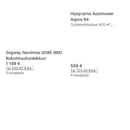
Husqvarna Automower
Aspire R4
Työskentelyalue 400 m²,
Leikkausleveys 16 cm
Segway Navimow i208E AWD
Robottiruohonleikkuri
1 149 €
599 €
Tai 200,67 €/kk.
¹
Tai 104,62 €/kk.
¹
2 kauppoja
4 kauppoja