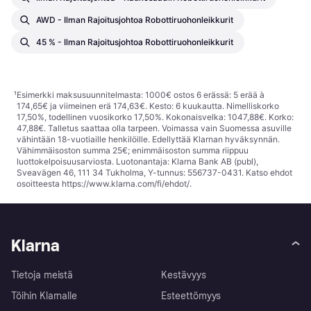
AWD - Ilman Rajoitusjohtoa Robottiruohonleikkurit
45 % - Ilman Rajoitusjohtoa Robottiruohonleikkurit
¹
Esimerkki maksusuunnitelmasta: 1000€ ostos 6 erässä: 5 erää à
174,65€ ja viimeinen erä 174,63€. Kesto: 6 kuukautta. Nimelliskorko
17,50%, todellinen vuosikorko 17,50%. Kokonaisvelka: 1047,88€. Korko:
47,88€. Talletus saattaa olla tarpeen. Voimassa vain Suomessa asuville
vähintään 18-vuotiaille henkilöille. Edellyttää Klarnan hyväksynnän.
Vähimmäisoston summa 25€; enimmäisoston summa riippuu
luottokelpoisuusarviosta. Luotonantaja: Klarna Bank AB (publ),
Sveavägen 46, 111 34 Tukholma, Y-tunnus: 556737-0431. Katso ehdot
osoitteesta
https://www.klarna.com/fi/ehdot/
.
Klarna
Tietoja meistä
Kestävyys
Töihin Klarnalle
Esteettömyys