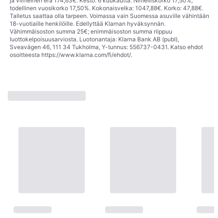
ja viimeinen erä 174,63€. Kesto: 6 kuukautta. Nimelliskorko 17,50%,
todellinen vuosikorko 17,50%. Kokonaisvelka: 1047,88€. Korko: 47,88€.
Talletus saattaa olla tarpeen. Voimassa vain Suomessa asuville vähintään
18-vuotiaille henkilöille. Edellyttää Klarnan hyväksynnän.
Vähimmäisoston summa 25€; enimmäisoston summa riippuu
luottokelpoisuusarviosta. Luotonantaja: Klarna Bank AB (publ),
Sveavägen 46, 111 34 Tukholma, Y-tunnus: 556737-0431. Katso ehdot
osoitteesta
https://www.klarna.com/fi/ehdot/
.