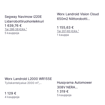
Worx Landroid Vision Cloud
Segway Navimow i220E
650m2 Niittorobotti
Lidarrobottiruohonleikkuri
Stereokamera RTK WR365E
1 639,76 €
1 155,63 €
Tai 286,38 €/kk.
¹
Tai 201,83 €/kk.
¹
5 kauppoja
1 kauppa
Worx Landroid L2000 WR155E
Husqvarna Automower
Työskentelyalue 2000 m²,
Sadesensori, Leikkausleveys 22 cm
308V NERA
1 319 €
Robottiruohonleikkuri
1 129 €
5 kauppoja
4 kauppoja