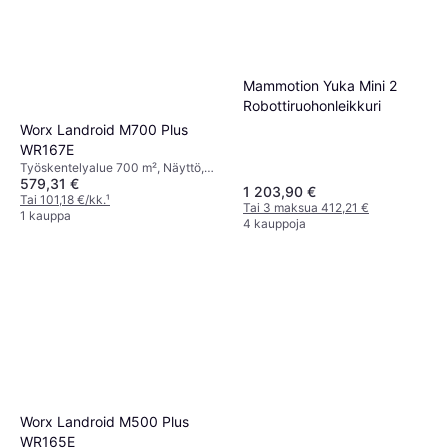
Mammotion Yuka Mini 2
Robottiruohonleikkuri
Worx Landroid M700 Plus
WR167E
Työskentelyalue 700 m², Näyttö,
579,31 €
Sadesensori, Leikkausleveys 18 cm
1 203,90 €
Tai 101,18 €/kk.
¹
Tai 3 maksua 412,21 €
1 kauppa
4 kauppoja
Worx Landroid M500 Plus
WR165E