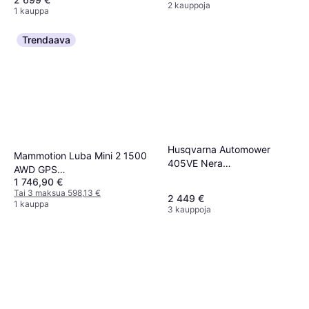
2 kauppoja
1 kauppa
Trendaava
Husqvarna Automower
Mammotion Luba Mini 2 1500
405VE Nera
AWD GPS
Robottiruohonleikkuri
1 746,90 €
Robottiruohonleikkuri
Tai 3 maksua 598,13 €
2 449 €
1 kauppa
3 kauppoja