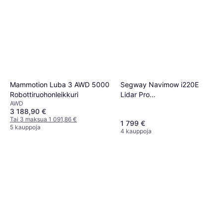
Segway Navimow i220E
Mammotion Luba 3 AWD 5000
Lidar Pro
Robottiruohonleikkuri
AWD
Robottiruohonleikkuri
3 188,90 €
Tai 3 maksua 1 091,86 €
1 799 €
5 kauppoja
4 kauppoja