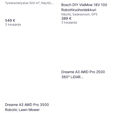
Työskentelyalue 500 m², Näyttö,
Bosch DIY VisiMow 18V 100
Sadesensori, Leikkausleveys 18 cm
Robottiruohonleikkuri
Näyttö, Sadesensori, GPS
389 €
549 €
3 kauppoja
3 kauppoja
Dreame A3 AWD Pro 2500
360° LiDAR
Robottiruohonleikkuri
Dreame A3 AWD Pro 3500
Robotic Lawn Mower