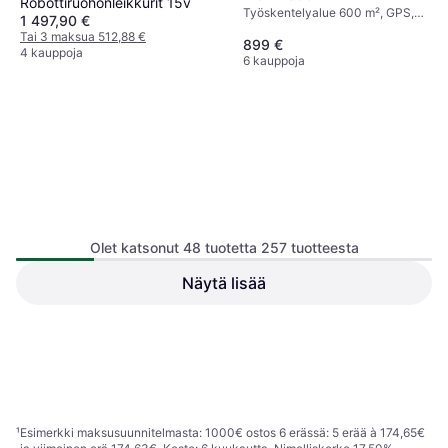
Robottiruohonleikkurit 15v
Työskentelyalue 600 m², GPS,
1 497,90 €
Sadesensori, Leikkausleveys 20
Tai 3 maksua 512,88 €
899 €
cm
4 kauppoja
6 kauppoja
Olet katsonut 48 tuotetta 257 tuotteesta
Segway Navimow H500E
Näytä lisää
Työskentelyalue 500 m²,
Einhell Freelexo 1200 LCD
Leikkausleveys 21 cm
BT
Työskentelyalue 1200 m²,
439 €
Sadesensori, Kaukosäädin,
749 €
Kahva, Näyttö, Leikkausleveys
4 kauppoja
5 kauppoja
18 cm
1
2
3
...
6
¹
Esimerkki maksusuunnitelmasta: 1000€ ostos 6 erässä: 5 erää à 174,65€