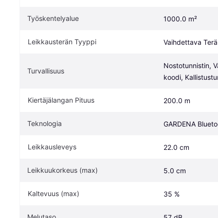
Työskentelyalue
1000.0 m²
Leikkausterän Tyyppi
Vaihdettava Terä
Nostotunnistin, V
Turvallisuus
koodi, Kallistustu
Kiertäjälangan Pituus
200.0 m
Teknologia
GARDENA Bluetoo
Leikkausleveys
22.0 cm
Leikkuukorkeus (max)
5.0 cm
Kaltevuus (max)
35 %
Melutaso
57 dB