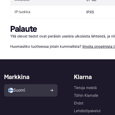
IP-luokka
IPX5
Palaute
Yllä olevat tiedot ovat peräisin useista ulkoisista lähteistä, ja 
Huomasitko tuotteessa jotain kummallista? 
ilmoita ongelmista t
Markkina
Klarna
Tietoja meistä
Suomi
Töihin Klarnalle
Ehdot
Lehdistöpalvelut