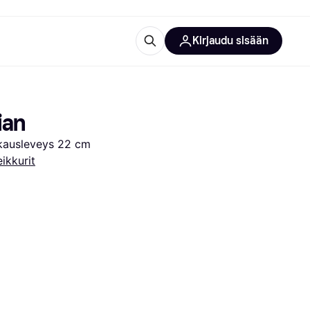
Kirjaudu sisään
totarvikkeet
rna?
ian
kkausleveys 22 cm
ikkurit
 kategoriat