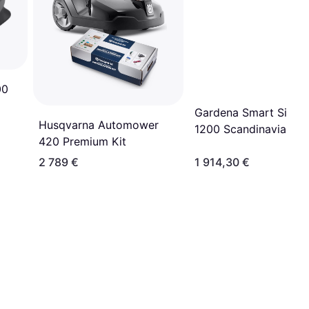
00
Gardena Smart Sileno
Husqvarna Automower
1200 Scandinavian
420 Premium Kit
2 789 €
1 914,30 €