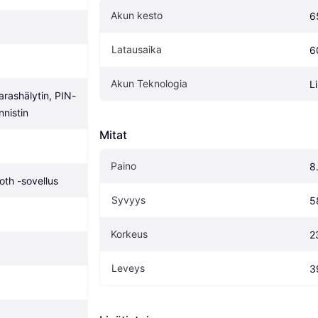
Akun kesto
6
Latausaika
6
Akun Teknologia
L
arashälytin, PIN-
nnistin
Mitat
Paino
8
th -sovellus
Syvyys
5
Korkeus
2
Leveys
3