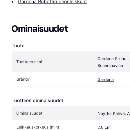
Gardena Robottiruohonleikkurit
Ominaisuudet
Tuote
Gardena Sileno L
Tuotteen nimi
Scandinavian
Brändi
Gardena
Tuotteen ominaisuudet
Ominaisuudet
Näyttö, Kahva, A
Leikkauskorkeus (min)
2.0 cm