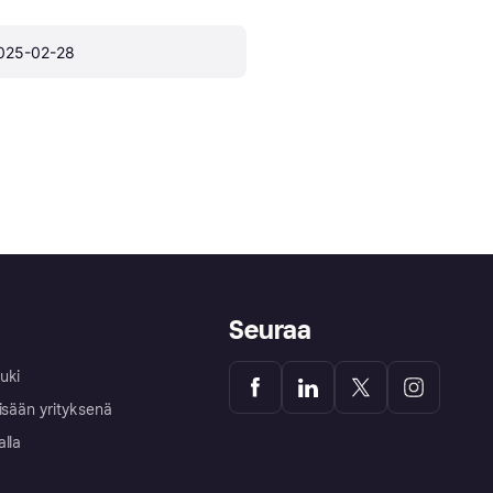
025-02-28
Seuraa
uki
isään yrityksenä
alla