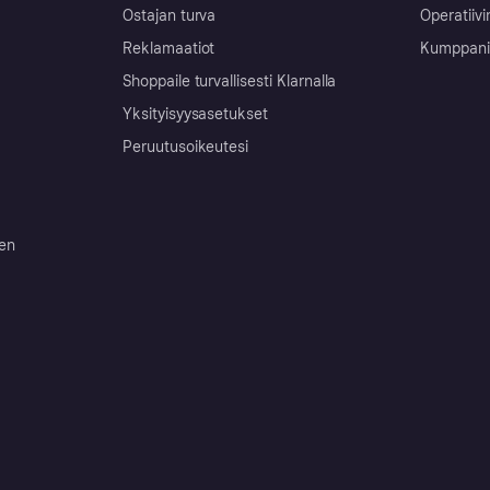
Ostajan turva
Operatiivi
Reklamaatiot
Kumppanit 
Shoppaile turvallisesti Klarnalla
Yksityisyysasetukset
Peruutusoikeutesi
ten