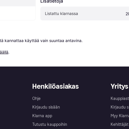
Lisätietoja
Listattu klarnassa
2
niitä kannattaa käyttää vain suuntaa antavina.

äällä
.
Henkilöasiakas
Yritys
Ohje
Kauppiast
Kirjaudu sisään
Kirjaudu s
Klarna app
Myy Klarn
Tutustu kauppoihin
Kehittäjät