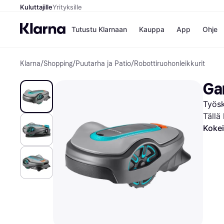
Kuluttajille
Yrityksille
Tutustu Klarnaan
Kauppa
App
Ohje
Klarna
/
Shopping
/
Puutarha ja Patio
/
Robottiruohonleikkurit
Kaupat
Ma
Booking.
Mak
Ga
Gigantti
Mak
H&M
Mak
Työsk
Peten Koi
kul
Wolt
Mak
Tällä
Rah
Kokei
Mob
Kauppahakem