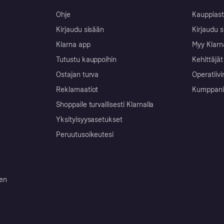
Ohje
Kauppiast
Kirjaudu sisään
Kirjaudu s
Klarna app
Myy Klarn
Tutustu kauppoihin
Kehittäjät
Ostajan turva
Operatiivi
Reklamaatiot
Kumppanit 
Shoppaile turvallisesti Klarnalla
Yksityisyysasetukset
Peruutusoikeutesi
ten