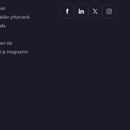
uki
isään yrityksenä
alla
nen tila
ja integraatiot