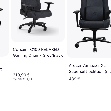
Corsair TC100 RELAXED
Gaming Chair - Grey/Black
-
Arozzi Vernazza XL
MG
Supersoft pelituoli (m
219,90 €
am
489 €
Tai 38,41 €/kk.
¹