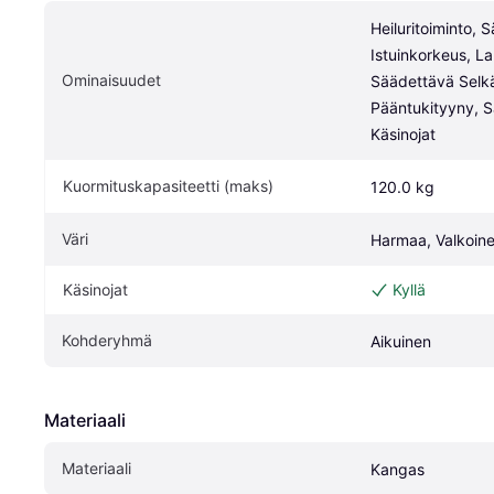
Heiluritoiminto, 
Istuinkorkeus, Lan
Ominaisuudet
Säädettävä Selkä
Pääntukityyny, S
Käsinojat
Kuormituskapasiteetti (maks)
120.0 kg
Väri
Harmaa, Valkoin
Käsinojat
Kyllä
Kohderyhmä
Aikuinen
Materiaali
Materiaali
Kangas