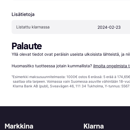
Lisätietoja
Listattu klarnassa
2024-02-23
Palaute
Yllä olevat tiedot ovat peräisin useista ulkoisista lähteistä, ja 
Huomasitko tuotteessa jotain kummallista? 
ilmoita ongelmista t
¹
Esimerkki maksusuunnitelmasta: 1000€ ostos 6 erässä: 5 erää à 174,65€ 
saattaa olla tarpeen. Voimassa vain Suomessa asuville vähintään 18-vuo
Klarna Bank AB (publ), Sveavägen 46, 111 34 Tukholma, Y-tunnus: 5567
Markkina
Klarna