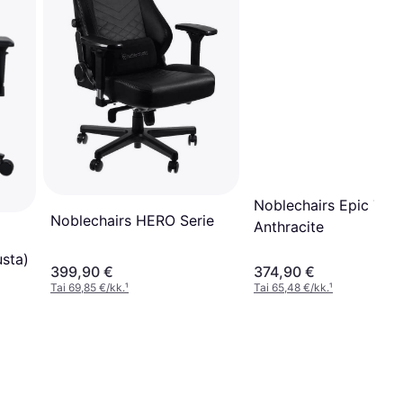
Noblechairs Epic Tx
Noblechairs HERO Serie
Anthracite
usta)
399,90 €
374,90 €
Tai 69,85 €/kk.
¹
Tai 65,48 €/kk.
¹