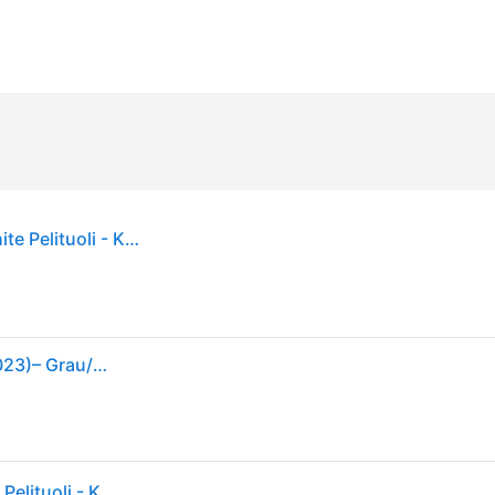
Corsair T3 RUSH - gaming chair - fabric - grey white Pelituoli - Kangas - Jopa 120 kg
CORSAIR T3 RUSH Gaming-Stuhl mit Stoffbezug (2023)– Grau/Weiß
Corsair T3 RUSH - gaming chair - fabric - grey white Pelituoli - Kangas - Jopa 120 kg