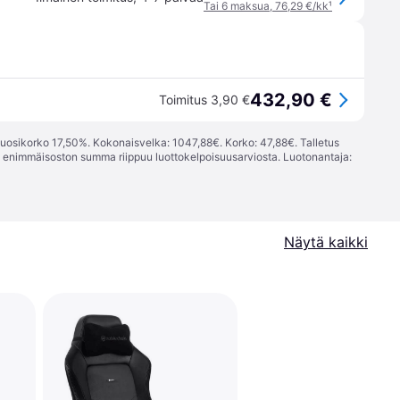
Tai 6 maksua, 76,29 €/kk
¹
432,90 €
Toimitus 3,90 €
vuosikorko 17,50%. Kokonaisvelka: 1047,88€. Korko: 47,88€. Talletus
; enimmäisoston summa riippuu luottokelpoisuusarviosta. Luotonantaja:
Näytä kaikki