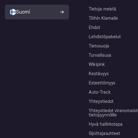
Tietoja meistä
Suomi
Töihin Klarnalle
Ehdot
Lehdistöpalvelut
Tietosuoja
Turvallisuus
Wikipink
Kestävyys
Esteettömyys
Auto-Track
Yhteystiedot
Yhteystiedot viranomais
tietopyynnöille
Hyvä hallintotapa
Sijoittajasuhteet