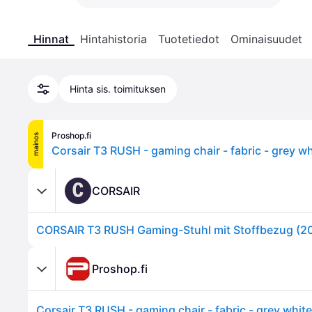
Hinnat
Hintahistoria
Tuotetiedot
Ominaisuudet
Hinta sis. toimituksen
Proshop.fi
mainos
C
CORSAIR
Proshop.fi