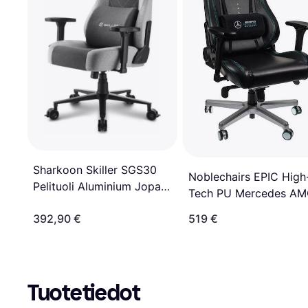
Sharkoon Skiller SGS30
Noblechairs EPIC High
Pelituoli Aluminium Jopa
Tech PU Mercedes A
130 kg
Petronas Formula 1 Te
392,90 €
519 €
2021
Tuotetiedot