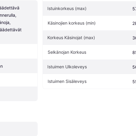
Säädettävä 
Istuinkorkeus (max)
5
nerulla, 
noja, 
Käsinojien korkeus (min)
2
äädettävät 
Korkeus Käsinojat (max)
3
Selkänojan Korkeus
8
en
Istuimen Ulkoleveys
5
Istuimen Sisäleveys
5