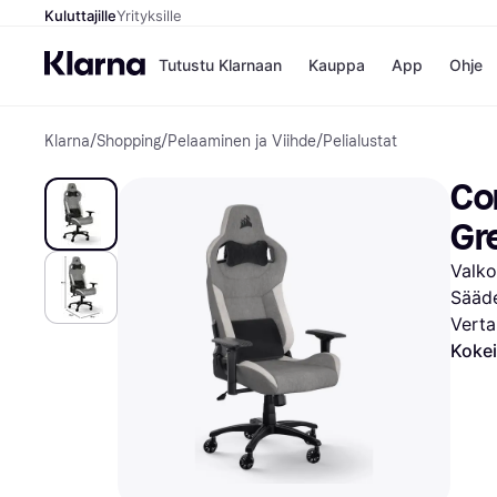
Kuluttajille
Yrityksille
Tutustu Klarnaan
Kauppa
App
Ohje
Klarna
/
Shopping
/
Pelaaminen ja Viihde
/
Pelialustat
Kaupat
Ma
Booking.
Mak
Cor
Gigantti
Mak
H&M
Mak
Gr
Peten Koi
kul
Wolt
Mak
Valko
Rah
Sääde
Mob
Verta
Kauppahakem
Kokei