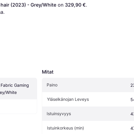
hair (2023) - Grey/White
 on 
329,90 €
. 
a.
Mitat
Paino
Fabric Gaming 
2
rey/White
Yläselkänojan Leveys
5
Istuinsyvyys
4
Istuinkorkeus (min)
4