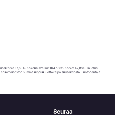
vuosikorko 17,50%. Kokonaisvelka: 1047,88€. Korko: 47,88€. Talletus
; enimmäisoston summa riippuu luottokelpoisuusarviosta. Luotonantaja:
Seuraa