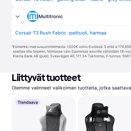
Multitronic
Corsair T3 Rush Fabric -pelituoli, harmaa
¹
Esimerkki maksusuunnitelmasta: 1000€ ostos 6 erässä: 5 erää à 174,65€ 
saattaa olla tarpeen. Voimassa vain Suomessa asuville vähintään 18-vuo
Klarna Bank AB (publ), Sveavägen 46, 111 34 Tukholma, Y-tunnus: 5567
Liittyvät tuotteet
Olemme valinneet valikoiman tuotteita, jotka saattavat
Trendaava