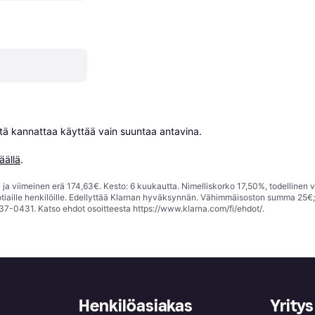
niitä kannattaa käyttää vain suuntaa antavina.

äällä
.
ja viimeinen erä 174,63€. Kesto: 6 kuukautta. Nimelliskorko 17,50%, todellinen 
tiaille henkilöille. Edellyttää Klarnan hyväksynnän. Vähimmäisoston summa 25€
37-0431. Katso ehdot osoitteesta
https://www.klarna.com/fi/ehdot/
.
Henkilöasiakas
Yritys