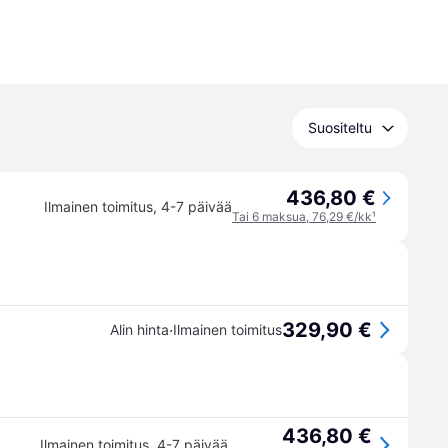
Suositeltu
436,80 €
Ilmainen toimitus
,
4-7 päivää
Tai 6 maksua, 76,29 €/kk
¹
329,90 €
·
Alin hinta
Ilmainen toimitus
436,80 €
Ilmainen toimitus
,
4-7 päivää