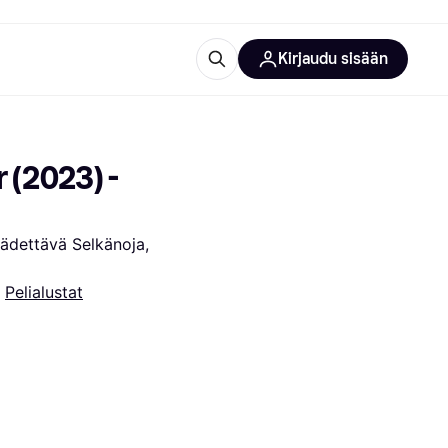
Kirjaudu sisään
totarvikkeet
rna?
(2023) - 
ädettävä Selkänoja, 
 
Pelialustat
 kategoriat