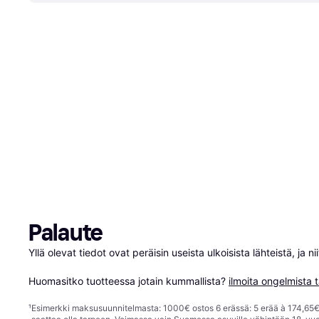
Palaute
Yllä olevat tiedot ovat peräisin useista ulkoisista lähteistä, ja 
Huomasitko tuotteessa jotain kummallista? 
ilmoita ongelmista t
¹
Esimerkki maksusuunnitelmasta: 1000€ ostos 6 erässä: 5 erää à 174,65€ 