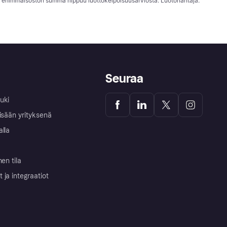
; enimmäisoston summa riippuu luottokelpoisuusarviosta. Luotonantaja:
Seuraa
uki
isään yrityksenä
alla
nen tila
ja integraatiot