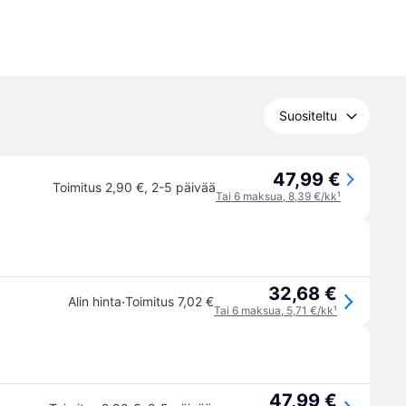
Suositeltu
47,99 €
Toimitus 2,90 €
,
2-5 päivää
Tai 6 maksua, 8,39 €/kk
¹
32,68 €
·
Alin hinta
Toimitus 7,02 €
Tai 6 maksua, 5,71 €/kk
¹
47,99 €