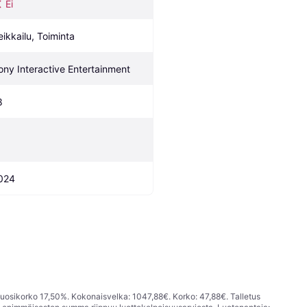
Ei
eikkailu, Toiminta
ony Interactive Entertainment
8
024
vuosikorko 17,50%. Kokonaisvelka: 1047,88€. Korko: 47,88€. Talletus