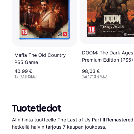
DOOM: The Dark Ages
Mafia The Old Country
Premium Edition (PS5)
PS5 Game
40,99 €
98,03 €
Tai 7,16 €/kk.
¹
Tai 17,13 €/kk.
¹
Tuotetiedot
Alin hinta tuotteelle 
The Last of Us Part II Remastered
hetkellä halvin tarjous 
7
 kaupan joukossa.