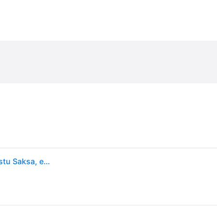
Sony The Last of Us Party II Remastered Vastajulkaistu Saksa, englanti, espanja, ranska, kreikka, italia, japani, puola, portugali, portugali, ranska, turkki, turkki, venäjä PlayStation 5