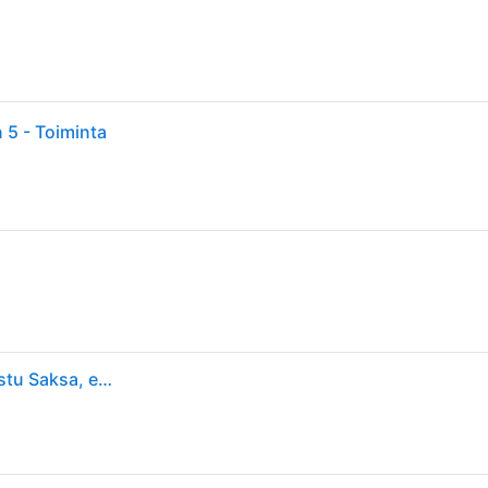
 5 - Toiminta
Sony The Last of Us Party II Remastered Vastajulkaistu Saksa, englanti, espanja, ranska, kreikka, italia, japani, puola, portugali, portugali, rans...