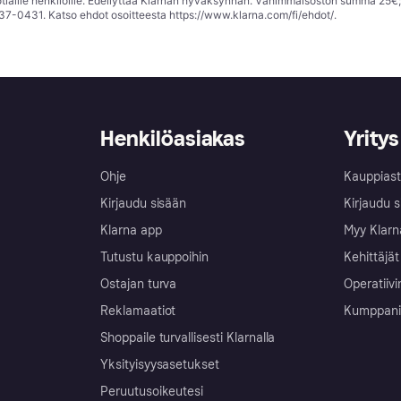
tiaille henkilöille. Edellyttää Klarnan hyväksynnän. Vähimmäisoston summa 25€
37-0431. Katso ehdot osoitteesta
https://www.klarna.com/fi/ehdot/
.
Henkilöasiakas
Yritys
Ohje
Kauppiast
Kirjaudu sisään
Kirjaudu s
Klarna app
Myy Klarn
Tutustu kauppoihin
Kehittäjät
Ostajan turva
Operatiivi
Reklamaatiot
Kumppanit 
Shoppaile turvallisesti Klarnalla
Yksityisyysasetukset
Peruutusoikeutesi