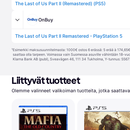
The Last of Us Part II (Remastered) (PS5)
OnBuy
The Last of Us Part II Remastered - PlayStation 5
¹
Esimerkki maksusuunnitelmasta: 1000€ ostos 6 erässä: 5 erää à 174,65€ 
saattaa olla tarpeen. Voimassa vain Suomessa asuville vähintään 18-vuo
Klarna Bank AB (publ), Sveavägen 46, 111 34 Tukholma, Y-tunnus: 5567
Liittyvät tuotteet
Olemme valinneet valikoiman tuotteita, jotka saattavat