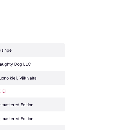
ksinpeli
aughty Dog LLC
uono kieli, Väkivalta
Ei
emastered Edition
emastered Edition