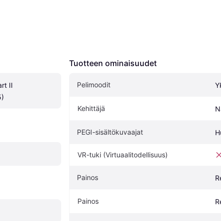
Tuotteen ominaisuudet
Pelimoodit
t II 
Y
5)
Kehittäjä
N
PEGI-sisältökuvaajat
H
VR-tuki (Virtuaalitodellisuus)
Painos
R
Painos
R