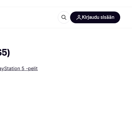
Kirjaudu sisään
totarvikkeet
rna?
S5)
ayStation 5 -pelit
 kategoriat