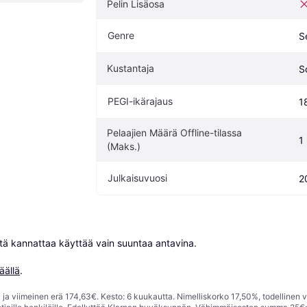
Pelin Lisäosa
Genre
S
Kustantaja
S
PEGI-ikärajaus
1
Pelaajien Määrä Offline-tilassa 
1
(Maks.)
Julkaisuvuosi
2
niitä kannattaa käyttää vain suuntaa antavina.

äällä
.
ja viimeinen erä 174,63€. Kesto: 6 kuukautta. Nimelliskorko 17,50%, todellinen 