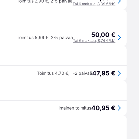
Toimitus 2,90 €
,
2-5 päivää
Tai 6 maksua, 8,39 €/kk
¹
50,00 €
Toimitus 5,99 €
,
2-5 päivää
Tai 6 maksua, 8,74 €/kk
¹
47,95 €
Toimitus 4,70 €
,
1-2 päivää
40,95 €
Ilmainen toimitus