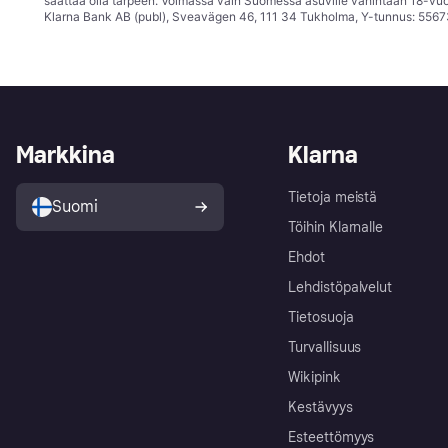
saattaa olla tarpeen. Voimassa vain Suomessa asuville vähintään 18-vuo
Klarna Bank AB (publ), Sveavägen 46, 111 34 Tukholma, Y-tunnus: 5567
Markkina
Klarna
Tietoja meistä
Suomi
Töihin Klarnalle
Ehdot
Lehdistöpalvelut
Tietosuoja
Turvallisuus
Wikipink
Kestävyys
Esteettömyys