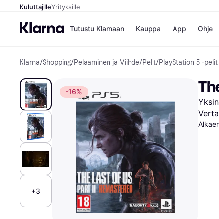
Kuluttajille
Yrityksille
Tutustu Klarnaan
Kauppa
App
Ohje
Klarna
/
Shopping
/
Pelaaminen ja Viihde
/
Pelit
/
PlayStation 5 -pelit
Kaupat
Mak
Booking.
Mak
The
Gigantti
Mak
-16%
H&M
Mak
Yksin
Peten Koi
Mak
Wolt
Rah
Verta
Mob
Alkae
Kauppahakem
+3