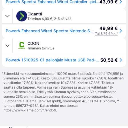
43,99 €
PowerA Spectra Enhanced Wired Controller -peliohjain, musta, Switch
Gigantti
Toimitus 4,90 €
,
2-5 päivää
49,99 €
PowerA Enhanced Wired Spectra Nintendo Switch ohjain (musta)
Tai 8,74 €/kk.
¹
CDON
Ilmainen toimitus
50,52 €
PowerA 1510925-01 peliohjain Musta USB Pad-ohjain Analoginen Nintendo Switch, Nintendo Switch Lite
¹
Esimerkki maksusuunnitelmasta: 1000€ ostos 6 erässä: 5 erää à 174,65€ ja
viimeinen erä 174,63€. Kesto: 6 kuukautta. Nimelliskorko 17,50%, todellinen
vuosikorko 17,50%. Kokonaisvelka: 1047,88€. Korko: 47,88€. Talletus
saattaa olla tarpeen. Voimassa vain Suomessa asuville vähintään 18-
vuotiaille henkilöille. Edellyttää Klarnan hyväksynnän. Vähimmäisoston
summa 25€; enimmäisoston summa riippuu luottokelpoisuusarviosta.
Luotonantaja: Klarna Bank AB (publ), Sveavägen 46, 111 34 Tukholma, Y-
tunnus: 556737-0431. Katso ehdot osoitteesta
https://www.klarna.com/fi/ehdot/
.