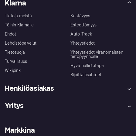
Klarna
Tietoja meistä
Kestävyys
Töihin Klarnalle
Esteettömyys
Ehdot
Auto-Track
Lehdistöpalvelut
Yhteystiedot
Tietosuoja
Yhteystiedot viranomaisten
tietopyynnöille
Turvallisuus
Hyvä hallintotapa
Wikipink
Sijoittajasuhteet
Henkilöasiakas
Ohje
Reklamaatiot
Yritys
Kirjaudu sisään
Shoppaile turvallisesti Klarnalla
Kauppiastuki
Kehittäjät
Klarna app
Yksityisyysasetukset
Kirjaudu sisään yrityksenä
Operatiivinen tila
Markkina
Tutustu kauppoihin
Peruutusoikeutesi