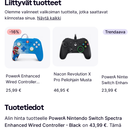
Liittyvät tuotteet
Olemme valinneet valikoiman tuotteita, jotka saattavat 
kiinnostaa sinua.
Näytä kaikki
-16%
Trendaava
Nacon Revolution X
PowerA Enhanced
PowerA Ninten
Pro Peliohjain Musta
Wired Controller
Switch Enhanc
(Nintendo Switch) -
Wired Controlle
25,99 €
46,95 €
23,99 €
Mario Pop Art
Power-Up Mari
Tuotetiedot
Alin hinta tuotteelle 
PowerA Nintendo Switch Spectra 
Enhanced Wired Controller - Black
 on 
43,99 €
. Tämä 