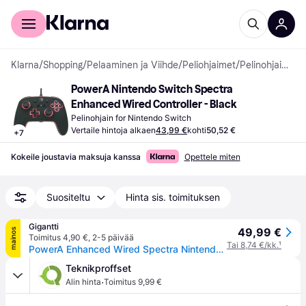
Kuluttajille
Yrityksille
Klarna
/
Shopping
/
Pelaaminen ja Viihde
/
Peliohjaimet
/
Pelinohjaimet
PowerA Nintendo Switch Spectra 
Enhanced Wired Controller - Black
Pelinohjain for Nintendo Switch
Vertaile hintoja alkaen
43,99 €
kohti
50,52 €
+
7
Kokeile joustavia maksuja kanssa
Opettele miten
Suositeltu
Hinta sis. toimituksen
Gigantti
49,99 €
mainos
Toimitus 4,90 €
,
2-5 päivää
Tai 8,74 €/kk.
¹
PowerA Enhanced Wired Spectra Nintendo Switch ohjain (musta)
Teknikproffset
·
Alin hinta
Toimitus 9,99 €