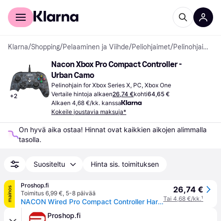
Kuluttajille
Yrityksille
Klarna
/
Shopping
/
Pelaaminen ja Viihde
/
Peliohjaimet
/
Pelinohjaimet
Nacon Xbox Pro Compact Controller - 
Urban Camo
Pelinohjain for Xbox Series X, PC, Xbox One
Vertaile hintoja alkaen
26,74 €
kohti
64,65 €
+
2
Alkaen 4,68 €/kk. kanssa
Kokeile joustavia maksuja*
On hyvä aika ostaa! Hinnat ovat kaikkien aikojen alimmalla 
tasolla.
Suositeltu
Hinta sis. toimituksen
Proshop.fi
26,74 €
mainos
Toimitus 6,99 €
,
5-8 päivää
Tai 4,68 €/kk.
¹
NACON Wired Pro Compact Controller Harmaa Camo - Wired Controller - Microsoft Xbox One
Proshop.fi