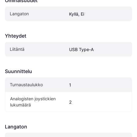
Ominaisuudet
Langaton
Kyllä, Ei
Yhteydet
Liitäntä
USB Type-A
Suunnittelu
Turnaustaulukko
1
Analogisten joystickien 
2
lukumäärä
Langaton