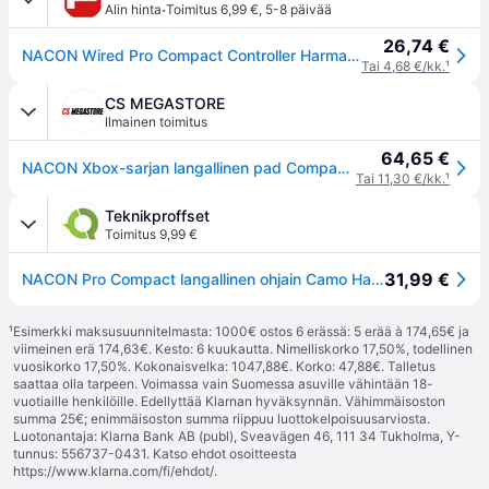
·
Alin hinta
Toimitus 6,99 €
,
5-8 päivää
26,74 €
NACON Wired Pro Compact Controller Harmaa Camo - Wired Controller - Microsoft Xbox One
Tai 4,68 €/kk.
¹
CS MEGASTORE
Ilmainen toimitus
64,65 €
NACON Xbox-sarjan langallinen pad Compact Pro - camo harmaa
Tai 11,30 €/kk.
¹
Teknikproffset
Toimitus 9,99 €
31,99 €
NACON Pro Compact langallinen ohjain Camo Harmaa /Xbox Series X:lle
¹
Esimerkki maksusuunnitelmasta: 1000€ ostos 6 erässä: 5 erää à 174,65€ ja
viimeinen erä 174,63€. Kesto: 6 kuukautta. Nimelliskorko 17,50%, todellinen
vuosikorko 17,50%. Kokonaisvelka: 1047,88€. Korko: 47,88€. Talletus
saattaa olla tarpeen. Voimassa vain Suomessa asuville vähintään 18-
vuotiaille henkilöille. Edellyttää Klarnan hyväksynnän. Vähimmäisoston
summa 25€; enimmäisoston summa riippuu luottokelpoisuusarviosta.
Luotonantaja: Klarna Bank AB (publ), Sveavägen 46, 111 34 Tukholma, Y-
tunnus: 556737-0431. Katso ehdot osoitteesta
https://www.klarna.com/fi/ehdot/
.