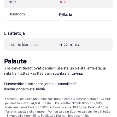
NFC
Ei
Bluetooth
Kyllä, Ei
Lisätietoja
Listattu klarnassa
2022-10-04
Palaute
Yllä olevat tiedot ovat peräisin useista ulkoisista lähteistä, ja 
niitä kannattaa käyttää vain suuntaa antavina.

Huomasitko tuotteessa jotain kummallista? 
ilmoita ongelmista täällä
.
¹
Esimerkki maksusuunnitelmasta: 1000€ ostos 6 erässä: 5 erää à 174,65€
ja viimeinen erä 174,63€. Kesto: 6 kuukautta. Nimelliskorko 17,50%,
todellinen vuosikorko 17,50%. Kokonaisvelka: 1047,88€. Korko: 47,88€.
Talletus saattaa olla tarpeen. Voimassa vain Suomessa asuville vähintään
18-vuotiaille henkilöille. Edellyttää Klarnan hyväksynnän.