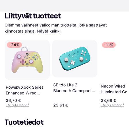
Liittyvät tuotteet
Olemme valinneet valikoiman tuotteita, jotka saattavat 
kiinnostaa sinua.
Näytä kaikki
-24%
-11%
8Bitdo Lite 2
Nacon Wired
PowerA Xbox Series
Bluetooth Gamepad -
llluminated Co
Enhanced Wired
Turquoise
peliohjain Vihr
Controller - Pink
36,70 €
38,68 €
(PS4/PC)
Lemonade
29,61 €
Tai 6,41 €/kk.
¹
Tai 6,76 €/kk.
¹
Tuotetiedot