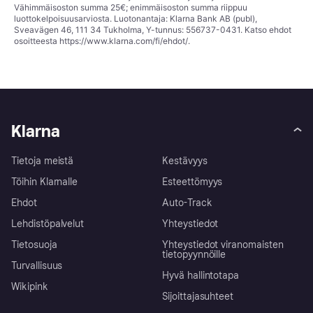
Vähimmäisoston summa 25€; enimmäisoston summa riippuu
luottokelpoisuusarviosta. Luotonantaja: Klarna Bank AB (publ),
Sveavägen 46, 111 34 Tukholma, Y-tunnus: 556737-0431. Katso ehdot
osoitteesta
https://www.klarna.com/fi/ehdot/
.
Klarna
Tietoja meistä
Kestävyys
Töihin Klarnalle
Esteettömyys
Ehdot
Auto-Track
Lehdistöpalvelut
Yhteystiedot
Tietosuoja
Yhteystiedot viranomaisten
tietopyynnöille
Turvallisuus
Hyvä hallintotapa
Wikipink
Sijoittajasuhteet