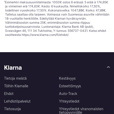
¹
Esimerkki maksusuunnitelmasta: 1000€ ostos 6 erässä: 5 erää à 174,65€
ja viimeinen erä 174,63€. Kesto: 6 kuukautta. Nimelliskorko 17,50%,
todellinen vuosikorko 17,50%. Kokonaisvelka: 1047,88€. Korko: 47,88€.
Talletus saattaa olla tarpeen. Voimassa vain Suomessa asuville vähintään
18-vuotiaille henkilöille. Edellyttää Klarnan hyväksynnän.
Vähimmäisoston summa 25€; enimmäisoston summa riippuu
luottokelpoisuusarviosta. Luotonantaja: Klarna Bank AB (publ),
Sveavägen 46, 111 34 Tukholma, Y-tunnus: 556737-0431. Katso ehdot
osoitteesta
https://www.klarna.com/fi/ehdot/
.
Klarna
Tietoja meistä
Kestävyys
Töihin Klarnalle
Esteettömyys
Ehdot
Auto-Track
Lehdistöpalvelut
Yhteystiedot
Tietosuoja
Yhteystiedot viranomaisten
tietopyynnöille