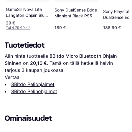
GameSir Nova Lite
Sony DualSense Edge
Sony Playstati
Langaton Ohjain Blush
Midnight Black PS5
DualSense Ed
Pink
29 €
Wireless Contro
189 €
188,90 €
Tai 4,79 €/kk.
¹
White
Tuotetiedot
Alin hinta tuotteelle 
8Bitdo Micro Bluetooth Ohjain 
Sininen
 on 
20,10 €
. Tämä on tällä hetkellä halvin 
tarjous 
3
 kaupan joukossa.
Vertaa:
8Bitdo Peliohjaimet
8Bitdo Pelinohjaimet
Ominaisuudet