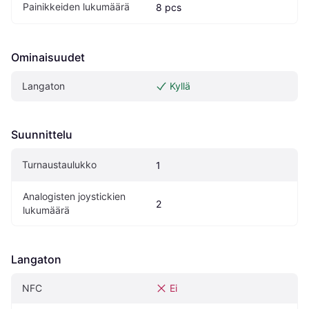
Painikkeiden lukumäärä
8 pcs
Ominaisuudet
Langaton
Kyllä
Suunnittelu
Turnaustaulukko
1
Analogisten joystickien 
2
lukumäärä
Langaton
NFC
Ei