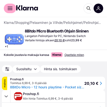
Kuluttajille
Yrityksille
Klarna
/
Shopping
/
Pelaaminen ja Viihde
/
Peliohjaimet
/
Pelinohjaimet
8Bitdo Micro Bluetooth Ohjain Sininen
Langaton Pelinohjain for PC, Nintendo Switch
Vertaile hintoja alkaen
20,10 €
kohti
23,99 €
+
1
Kokeile joustavia maksuja kanssa
Opettele miten
Suositeltu
Hinta sis. toimituksen
Proshop.fi
mainos
20,10 €
Toimitus 6,99 €
,
3-6 päivää
8BitDo Micro - 12 hours playtime - Pocket sized - Wireless Controller - Nintendo Switch
Proshop.fi
·
Alin hinta
Toimitus 6,99 €
,
3-6 päivää