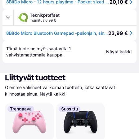
20,10 €
8BitDo Micro - 12 hours playtime - Pocket sized - Wireless Controller - Nintendo Switch
Teknikproffset
Toimitus 6,99 €
23,99 €
8Bitdo Micro Bluetooth Gamepad -peliohjain, sininen, Switch / Android / Raspberry Pi
Tämä tuote on myös saatavilla 
1
Näytä kaikki
vahvistamattomalla 
kauppa
.
Liittyvät tuotteet
Olemme valinneet valikoiman tuotteita, jotka saattavat 
kiinnostaa sinua.
Näytä kaikki
Trendaava
Suosittu