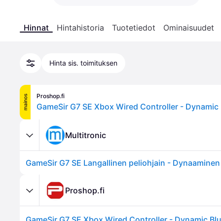
Hinnat
Hintahistoria
Tuotetiedot
Ominaisuudet
Hinta sis. toimituksen
Proshop.fi
mainos
Multitronic
GameSir G7 SE Langallinen peliohjain - Dynaaminen
Proshop.fi