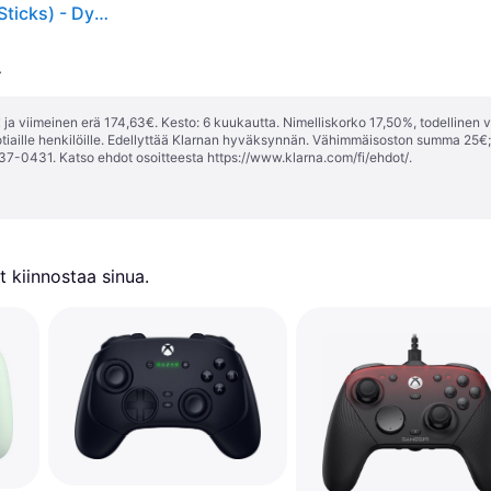
GameSir G7 SE Multiplatform Gamepad (Hall-Effect Sticks) - Dynamic Blue
.
ja viimeinen erä 174,63€. Kesto: 6 kuukautta. Nimelliskorko 17,50%, todellinen 
tiaille henkilöille. Edellyttää Klarnan hyväksynnän. Vähimmäisoston summa 25€
37-0431. Katso ehdot osoitteesta
https://www.klarna.com/fi/ehdot/
.
 kiinnostaa sinua.