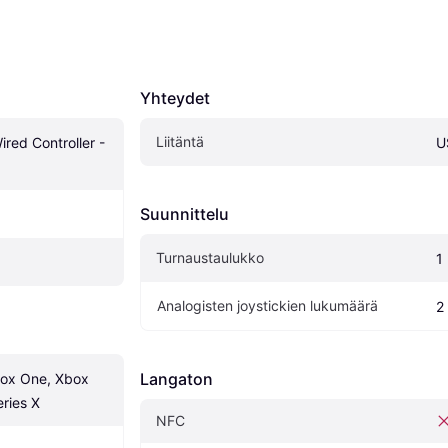
Yhteydet
Liitäntä
ed Controller - 
U
Suunnittelu
Turnaustaulukko
1
Analogisten joystickien lukumäärä
2
Langaton
ox One, Xbox 
eries X
NFC