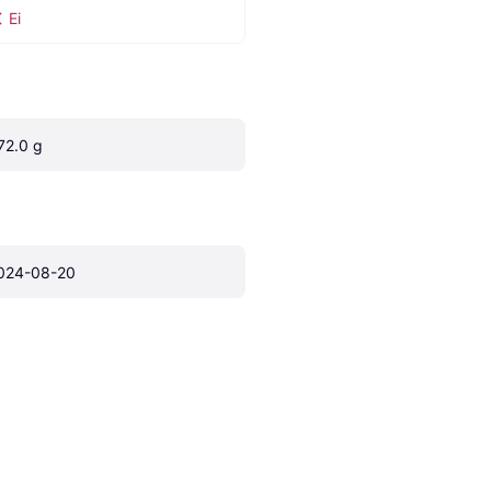
Ei
72.0 g
024-08-20