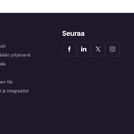
Seuraa
uki
isään yrityksenä
alla
nen tila
ja integraatiot