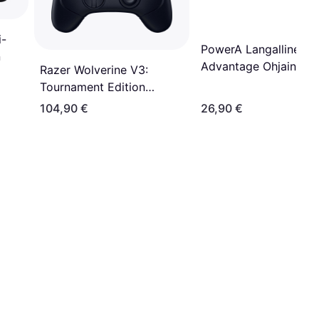
i-
PowerA Langallinen
n
Advantage Ohjain
Razer Wolverine V3:
Nintendo Switch 2
Tournament Edition
Controller - Black
104,90 €
26,90 €