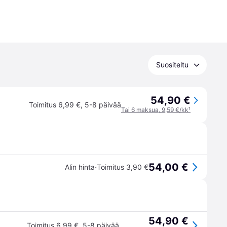
Suositeltu
54,90 €
Toimitus 6,99 €
,
5-8 päivää
Tai 6 maksua, 9,59 €/kk
¹
54,00 €
·
Alin hinta
Toimitus 3,90 €
54,90 €
Toimitus 6,99 €
,
5-8 päivää