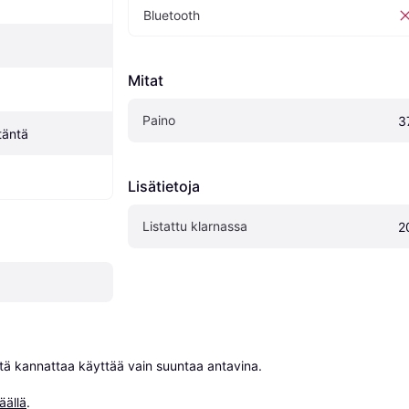
Bluetooth
Mitat
Paino
3
täntä
Lisätietoja
Listattu klarnassa
2
niitä kannattaa käyttää vain suuntaa antavina.

äällä
.