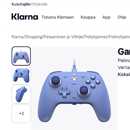
Kuluttajille
Yrityksille
Tutustu Klarnaan
Kauppa
App
Ohje
Klarna
/
Shopping
/
Pelaaminen ja Viihde
/
Peliohjaimet
/
Pelinohjaim
Kaupat
Mak
Booking.
Mak
Gam
Gigantti
Mak
H&M
Mak
Pelin
Peten Koi
Mak
Wolt
Rah
Verta
Mob
Kokei
Kauppahakem
+2