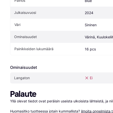
Painos
Blue
Julkaisuvuosi
2024
Väri
Sininen
Ominaisuudet
Värinä, Kuulokelii
Painikkeiden lukumäärä
16 pcs
Ominaisuudet
Langaton
Ei
Palaute
Yllä olevat tiedot ovat peräisin useista ulkoisista lähteistä, ja 
Huomasitko tuotteessa jotain kummallista? 
ilmoita ongelmista t