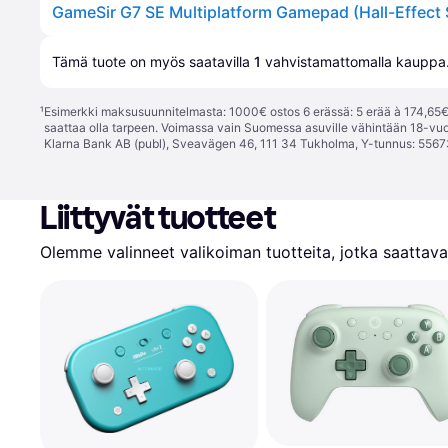
Tämä tuote on myös saatavilla 
1
 vahvistamattomalla 
kauppa
¹
Esimerkki maksusuunnitelmasta: 1000€ ostos 6 erässä: 5 erää à 174,65€ 
saattaa olla tarpeen. Voimassa vain Suomessa asuville vähintään 18-vuo
Klarna Bank AB (publ), Sveavägen 46, 111 34 Tukholma, Y-tunnus: 5567
Liittyvät tuotteet
Olemme valinneet valikoiman tuotteita, jotka saattavat