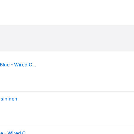
GameSir G7 SE Xbox Wired Controller - Dynamic Blue - Wired Controller - Microsoft Xbox One
 sininen
GameSir G7 SE Xbox Wired Controller - Dynamic Blue - Wired Controller - Microsoft Xbox One