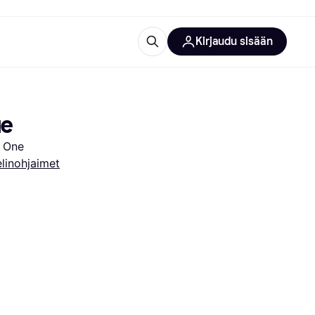
Kirjaudu sisään
totarvikkeet
rna?
ue
x One
linohjaimet
 kategoriat