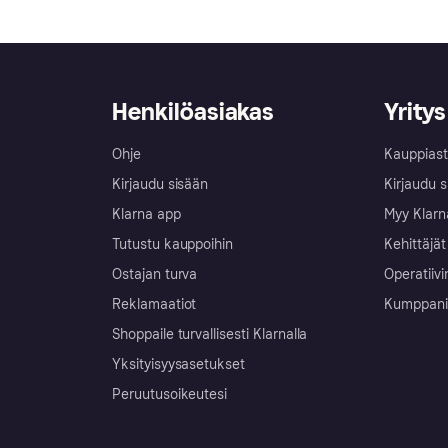
Henkilöasiakas
Yritys
Ohje
Kauppiast
Kirjaudu sisään
Kirjaudu s
Klarna app
Myy Klarn
Tutustu kauppoihin
Kehittäjät
Ostajan turva
Operatiivi
Reklamaatiot
Kumppanit 
Shoppaile turvallisesti Klarnalla
Yksityisyysasetukset
Peruutusoikeutesi