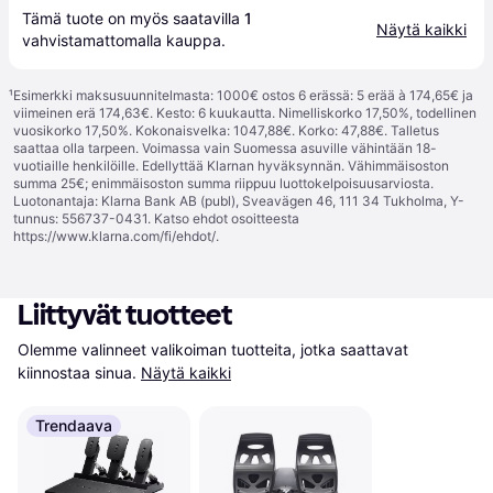
Tämä tuote on myös saatavilla 
1
Näytä kaikki
vahvistamattomalla 
kauppa
.
¹
Esimerkki maksusuunnitelmasta: 1000€ ostos 6 erässä: 5 erää à 174,65€ ja
viimeinen erä 174,63€. Kesto: 6 kuukautta. Nimelliskorko 17,50%, todellinen
vuosikorko 17,50%. Kokonaisvelka: 1047,88€. Korko: 47,88€. Talletus
saattaa olla tarpeen. Voimassa vain Suomessa asuville vähintään 18-
vuotiaille henkilöille. Edellyttää Klarnan hyväksynnän. Vähimmäisoston
summa 25€; enimmäisoston summa riippuu luottokelpoisuusarviosta.
Luotonantaja: Klarna Bank AB (publ), Sveavägen 46, 111 34 Tukholma, Y-
tunnus: 556737-0431. Katso ehdot osoitteesta
https://www.klarna.com/fi/ehdot/
.
Liittyvät tuotteet
Olemme valinneet valikoiman tuotteita, jotka saattavat 
kiinnostaa sinua.
Näytä kaikki
Trendaava