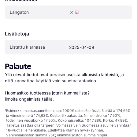
Langaton
Ei
Lisätietoja
Listattu klarnassa
2025-04-09
Palaute
Yllä olevat tiedot ovat peräisin useista ulkoisista lähteistä, ja 
niitä kannattaa käyttää vain suuntaa antavina.

Huomasitko tuotteessa jotain kummallista? 
ilmoita ongelmista täällä
.
¹
Esimerkki maksusuunnitelmasta: 1000€ ostos 6 erässä: 5 erää à 174,65€
ja viimeinen erä 174,63€. Kesto: 6 kuukautta. Nimelliskorko 17,50%,
todellinen vuosikorko 17,50%. Kokonaisvelka: 1047,88€. Korko: 47,88€.
Talletus saattaa olla tarpeen. Voimassa vain Suomessa asuville vähintään
18-vuotiaille henkilöille. Edellyttää Klarnan hyväksynnän.
Vähimmäisoston summa 25€; enimmäisoston summa riippuu