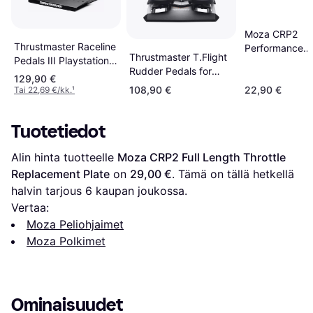
Moza CRP2
Thrustmaster Raceline
Performance
Thrustmaster T.Flight
Pedals III Playstation
Accessory Kit
Rudder Pedals for
4
129,90 €
(PC/PS4)
108,90 €
22,90 €
Tai 22,69 €/kk.
¹
Tuotetiedot
Alin hinta tuotteelle 
Moza CRP2 Full Length Throttle 
Replacement Plate
 on 
29,00 €
. Tämä on tällä hetkellä 
halvin tarjous 
6
 kaupan joukossa.
Vertaa:
Moza Peliohjaimet
Moza Polkimet
Ominaisuudet