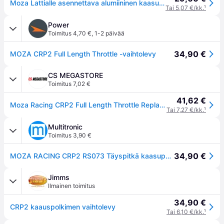
Moza Lattialle asennettava alumiininen kaasupoljin CRP2-polkimille
Tai 5,07 €/kk.
¹
Power
Toimitus 4,70 €
,
1-2 päivää
34,90 €
MOZA CRP2 Full Length Throttle -vaihtolevy
CS MEGASTORE
Toimitus 7,02 €
41,62 €
Moza Racing CRP2 Full Length Throttle Replacement Plate
Tai 7,27 €/kk.
¹
Multitronic
Toimitus 3,90 €
34,90 €
MOZA RACING CRP2 RS073 Täyspitkä kaasupolkimen asennuslevy - Musta
Jimms
Ilmainen toimitus
34,90 €
CRP2 kaauspolkimen vaihtolevy
Tai 6,10 €/kk.
¹