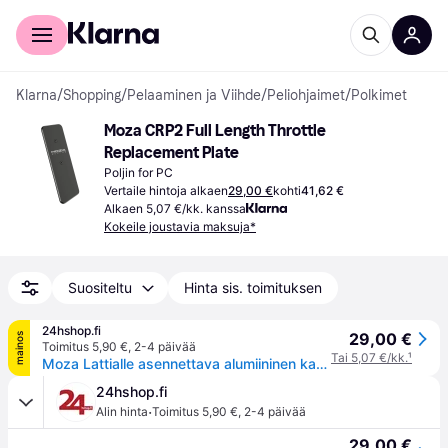
Kuluttajille
Yrityksille
Klarna
/
Shopping
/
Pelaaminen ja Viihde
/
Peliohjaimet
/
Polkimet
Moza CRP2 Full Length Throttle 
Replacement Plate
Poljin for PC
Vertaile hintoja alkaen
29,00 €
kohti
41,62 €
Alkaen 5,07 €/kk. kanssa
Kokeile joustavia maksuja*
Suositeltu
Hinta sis. toimituksen
24hshop.fi
29,00 €
mainos
Toimitus 5,90 €
,
2-4 päivää
Tai 5,07 €/kk.
¹
Moza Lattialle asennettava alumiininen kaasupoljin CRP2-polkimille
24hshop.fi
·
Alin hinta
Toimitus 5,90 €
,
2-4 päivää
29,00 €