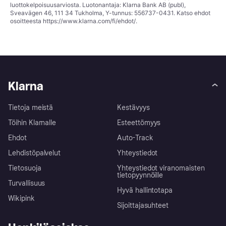
luottokelpoisuusarviosta. Luotonantaja: Klarna Bank AB (publ),
Sveavägen 46, 111 34 Tukholma, Y-tunnus: 556737-0431. Katso ehdot
osoitteesta
https://www.klarna.com/fi/ehdot/
.
Klarna
Tietoja meistä
Kestävyys
Töihin Klarnalle
Esteettömyys
Ehdot
Auto-Track
Lehdistöpalvelut
Yhteystiedot
Tietosuoja
Yhteystiedot viranomaisten
tietopyynnöille
Turvallisuus
Hyvä hallintotapa
Wikipink
Sijoittajasuhteet