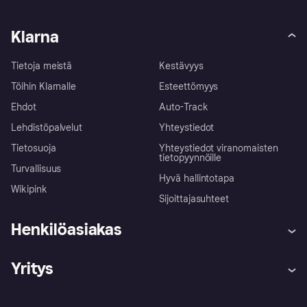
Klarna
Tietoja meistä
Kestävyys
Töihin Klarnalle
Esteettömyys
Ehdot
Auto-Track
Lehdistöpalvelut
Yhteystiedot
Tietosuoja
Yhteystiedot viranomaisten
tietopyynnöille
Turvallisuus
Hyvä hallintotapa
Wikipink
Sijoittajasuhteet
Henkilöasiakas
Ohje
Reklamaatiot
Yritys
Kirjaudu sisään
Shoppaile turvallisesti Klarnalla
Kauppiastuki
Kehittäjät
Klarna app
Yksityisyysasetukset