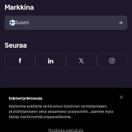
Kirjaudu sisään yrityksenä
Operatiivinen tila
Markkina
Tutustu kauppoihin
Peruutusoikeutesi
Myy Klarnalla
Kumppanit ja integraatiot
Ostajan turva
Suomi
Seuraa
Evästeet ja tietosuoja
Käytämme evästeitä verkkosivun toiminnan varmistamiseen,
yksilöllistämiseen sekä selaamisesi analysointiin. Jaamme myös
tietoja markkinointikumppaneillemme.
Muokkaa asetuksia