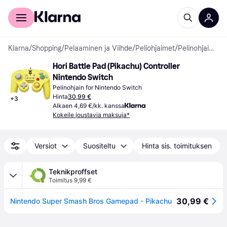
Kuluttajille
Yrityksille
Klarna
/
Shopping
/
Pelaaminen ja Viihde
/
Peliohjaimet
/
Pelinohjaimet
Hori Battle Pad (Pikachu) Controller 
Nintendo Switch
Pelinohjain for Nintendo Switch
Hinta
30,99 €
+
3
Alkaen 4,69 €/kk. kanssa
Kokeile joustavia maksuja*
Versiot
Suositeltu
Hinta sis. toimituksen
Teknikproffset
Toimitus 9,99 €
30,99 €
Nintendo Super Smash Bros Gamepad - Pikachu