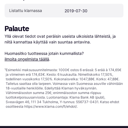
Listattu klarnassa
2019-07-30
Palaute
Yllä olevat tiedot ovat peräisin useista ulkoisista lähteistä, ja 
niitä kannattaa käyttää vain suuntaa antavina.

Huomasitko tuotteessa jotain kummallista? 
ilmoita ongelmista täällä
.
¹
Esimerkki maksusuunnitelmasta: 1000€ ostos 6 erässä: 5 erää à 174,65€
ja viimeinen erä 174,63€. Kesto: 6 kuukautta. Nimelliskorko 17,50%,
todellinen vuosikorko 17,50%. Kokonaisvelka: 1047,88€. Korko: 47,88€.
Talletus saattaa olla tarpeen. Voimassa vain Suomessa asuville vähintään
18-vuotiaille henkilöille. Edellyttää Klarnan hyväksynnän.
Vähimmäisoston summa 25€; enimmäisoston summa riippuu
luottokelpoisuusarviosta. Luotonantaja: Klarna Bank AB (publ),
Sveavägen 46, 111 34 Tukholma, Y-tunnus: 556737-0431. Katso ehdot
osoitteesta
https://www.klarna.com/fi/ehdot/
.