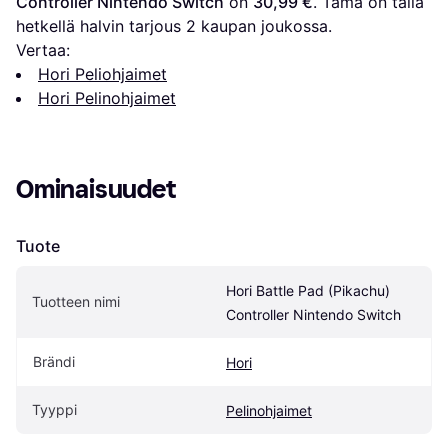
Controller Nintendo Switch
 on 
30,99 €
. Tämä on tällä 
hetkellä halvin tarjous 
2
 kaupan joukossa.
Vertaa:
Hori Peliohjaimet
Hori Pelinohjaimet
Ominaisuudet
Tuote
Hori Battle Pad (Pikachu) 
Tuotteen nimi
Controller Nintendo Switch
Brändi
Hori
Tyyppi
Pelinohjaimet