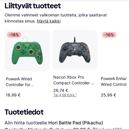
Liittyvät tuotteet
Olemme valinneet valikoiman tuotteita, jotka saattavat 
kiinnostaa sinua.
Näytä kaikki
-18%
-16%
Nacon Xbox Pro
PowerA Enhan
PowerA Wired
Compact Controller -
Wired Controll
Controller for
Urban Camo
(Nintendo Swit
26,74 €
Nintendo Switch -
18,99 €
25,99 €
Tai 4,68 €/kk.
¹
Mario Pop Art
Hyrule Defender
Tuotetiedot
Alin hinta tuotteelle 
Hori Battle Pad (Pikachu) 