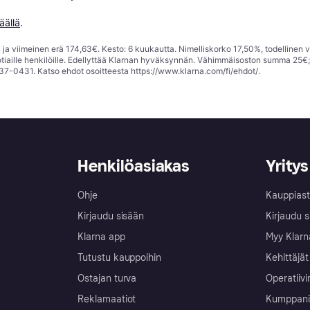
äällä
.
ja viimeinen erä 174,63€. Kesto: 6 kuukautta. Nimelliskorko 17,50%, todellinen 
tiaille henkilöille. Edellyttää Klarnan hyväksynnän. Vähimmäisoston summa 25€
37-0431. Katso ehdot osoitteesta
https://www.klarna.com/fi/ehdot/
.
Henkilöasiakas
Yritys
Ohje
Kauppiast
Kirjaudu sisään
Kirjaudu s
Klarna app
Myy Klarn
Tutustu kauppoihin
Kehittäjät
Ostajan turva
Operatiivi
Reklamaatiot
Kumppanit 