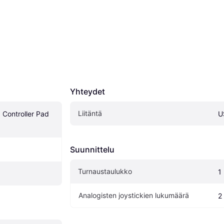
Yhteydet
Liitäntä
Controller Pad 
U
Suunnittelu
Turnaustaulukko
1
Analogisten joystickien lukumäärä
2