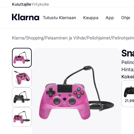
Kuluttajille
Yrityksille
Tutustu Klarnaan
Kauppa
App
Ohje
Klarna
/
Shopping
/
Pelaaminen ja Viihde
/
Peliohjaimet
/
Pelinohjaim
Kaupat
Ma
Booking.
Mak
Sn
Gigantti
Mak
H&M
Mak
Pelin
Peten Koi
kul
Wolt
Mak
Hinta
Rah
Kokei
Mob
Kauppahakem
21,99