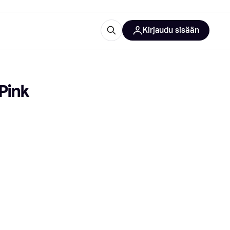
Kirjaudu sisään
totarvikkeet
rna?
 Pink
 kategoriat