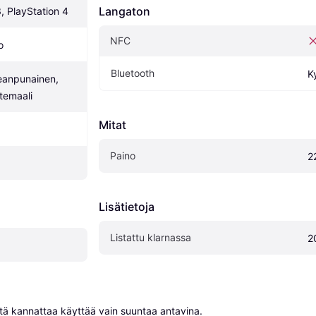
Langaton
, PlayStation 4
NFC
o
Bluetooth
Ky
eanpunainen, 
temaali
Mitat
Paino
2
Lisätietoja
Listattu klarnassa
2
niitä kannattaa käyttää vain suuntaa antavina.
