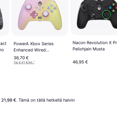
Nacon Revolution X P
act
PowerA Xbox Series
Peliohjain Musta
mo
Enhanced Wired
Controller - Pink
36,70 €
46,95 €
Lemonade
Tai 6,41 €/kk.
¹
 
21,99 €
. Tämä on tällä hetkellä halvin 