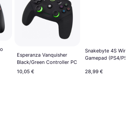
ro
Snakebyte 4S Wireles
Esperanza Vanquisher
Gamepad (PS4/PS3) 
Black/Green Controller PC
Blue Camouflage
10,05 €
28,99 €