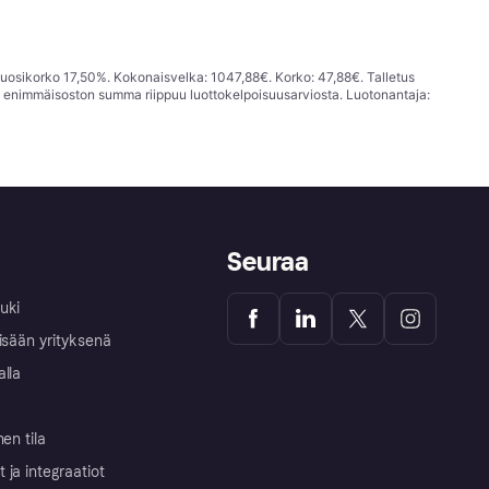
vuosikorko 17,50%. Kokonaisvelka: 1047,88€. Korko: 47,88€. Talletus
; enimmäisoston summa riippuu luottokelpoisuusarviosta. Luotonantaja:
Seuraa
uki
isään yrityksenä
alla
nen tila
ja integraatiot