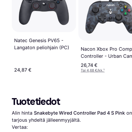
Natec Genesis PV65 -
Langaton peliohjain (PC)
Nacon Xbox Pro Comp
Controller - Urban Ca
26,74 €
24,87 €
Tai 4,68 €/kk.
¹
Tuotetiedot
Alin hinta 
Snakebyte Wired Controller Pad 4 S Pink
 on
tarjous yhdeltä jälleenmyyjältä.
Vertaa: