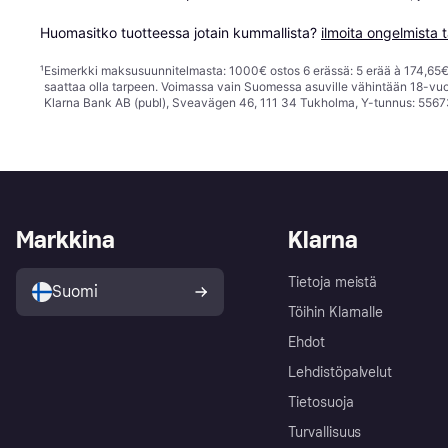
Huomasitko tuotteessa jotain kummallista? 
ilmoita ongelmista t
¹
Esimerkki maksusuunnitelmasta: 1000€ ostos 6 erässä: 5 erää à 174,65€ 
saattaa olla tarpeen. Voimassa vain Suomessa asuville vähintään 18-vuo
Klarna Bank AB (publ), Sveavägen 46, 111 34 Tukholma, Y-tunnus: 5567
Markkina
Klarna
Tietoja meistä
Suomi
Töihin Klarnalle
Ehdot
Lehdistöpalvelut
Tietosuoja
Turvallisuus