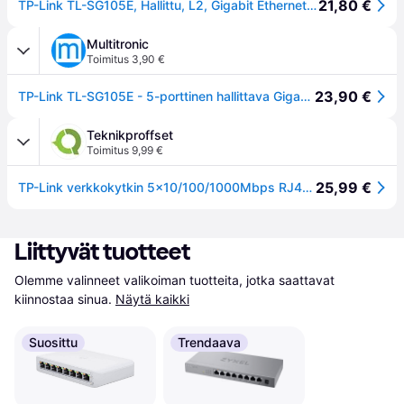
21,80 €
TP-Link TL-SG105E, Hallittu, L2, Gigabit Ethernet (10/100/1000)
Multitronic
Toimitus 3,90 €
23,90 €
TP-Link TL-SG105E - 5-porttinen hallittava Gigabit Easy Smart -kytkin, musta
Teknikproffset
Toimitus 9,99 €
25,99 €
TP-Link verkkokytkin 5x10/100/1000Mbps RJ45, VLAN, QoS, IGMP
Liittyvät tuotteet
Olemme valinneet valikoiman tuotteita, jotka saattavat 
kiinnostaa sinua.
Näytä kaikki
Suosittu
Trendaava