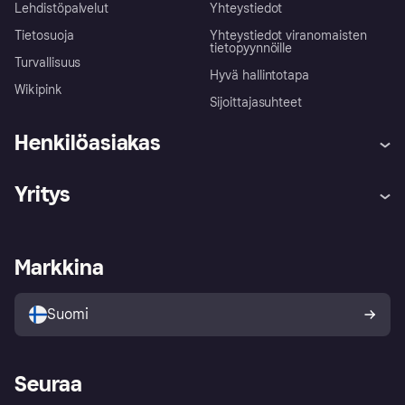
Lehdistöpalvelut
Yhteystiedot
Tietosuoja
Yhteystiedot viranomaisten
tietopyynnöille
Turvallisuus
Hyvä hallintotapa
Wikipink
Sijoittajasuhteet
Henkilöasiakas
Ohje
Reklamaatiot
Yritys
Kirjaudu sisään
Shoppaile turvallisesti Klarnalla
Kauppiastuki
Kehittäjät
Klarna app
Yksityisyysasetukset
Kirjaudu sisään yrityksenä
Operatiivinen tila
Markkina
Tutustu kauppoihin
Peruutusoikeutesi
Myy Klarnalla
Kumppanit ja integraatiot
Ostajan turva
Suomi
Seuraa