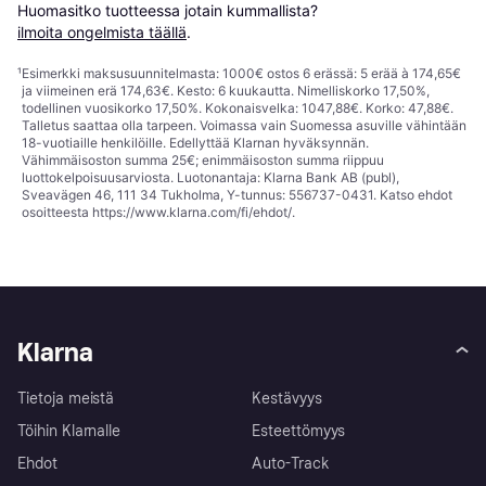
Huomasitko tuotteessa jotain kummallista? 
ilmoita ongelmista täällä
.
¹
Esimerkki maksusuunnitelmasta: 1000€ ostos 6 erässä: 5 erää à 174,65€
ja viimeinen erä 174,63€. Kesto: 6 kuukautta. Nimelliskorko 17,50%,
todellinen vuosikorko 17,50%. Kokonaisvelka: 1047,88€. Korko: 47,88€.
Talletus saattaa olla tarpeen. Voimassa vain Suomessa asuville vähintään
18-vuotiaille henkilöille. Edellyttää Klarnan hyväksynnän.
Vähimmäisoston summa 25€; enimmäisoston summa riippuu
luottokelpoisuusarviosta. Luotonantaja: Klarna Bank AB (publ),
Sveavägen 46, 111 34 Tukholma, Y-tunnus: 556737-0431. Katso ehdot
osoitteesta
https://www.klarna.com/fi/ehdot/
.
Klarna
Tietoja meistä
Kestävyys
Töihin Klarnalle
Esteettömyys
Ehdot
Auto-Track