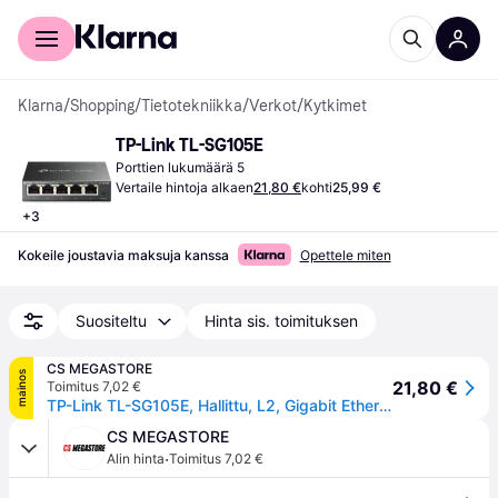
Kuluttajille
Yrityksille
Klarna
/
Shopping
/
Tietotekniikka
/
Verkot
/
Kytkimet
TP-Link TL-SG105E
Porttien lukumäärä 5
Vertaile hintoja alkaen
21,80 €
kohti
25,99 €
+
3
Kokeile joustavia maksuja kanssa
Opettele miten
Suositeltu
Hinta sis. toimituksen
CS MEGASTORE
mainos
21,80 €
Toimitus 7,02 €
TP-Link TL-SG105E, Hallittu, L2, Gigabit Ethernet (10/100/1000)
CS MEGASTORE
·
Alin hinta
Toimitus 7,02 €