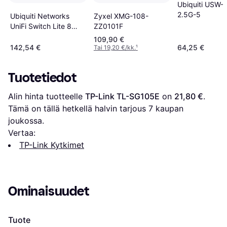
Ubiquiti USW-F
2.5G-5
Ubiquiti Networks
Zyxel XMG-108-
UniFi Switch Lite 8
ZZ0101F
PoE
109,90 €
142,54 €
64,25 €
Tai 19,20 €/kk.
¹
Tuotetiedot
Alin hinta tuotteelle 
TP-Link TL-SG105E
 on 
21,80 €
. 
Tämä on tällä hetkellä halvin tarjous 
7
 kaupan 
joukossa.
Vertaa:
TP-Link Kytkimet
Ominaisuudet
Tuote