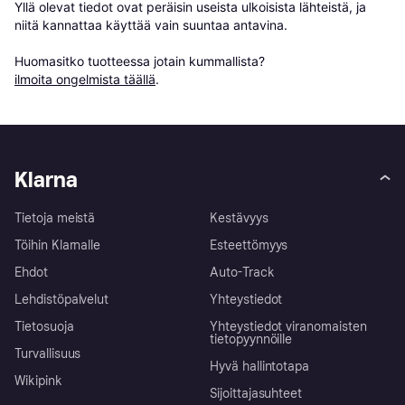
Yllä olevat tiedot ovat peräisin useista ulkoisista lähteistä, ja 
niitä kannattaa käyttää vain suuntaa antavina.

Huomasitko tuotteessa jotain kummallista? 
ilmoita ongelmista täällä
.
Klarna
Tietoja meistä
Kestävyys
Töihin Klarnalle
Esteettömyys
Ehdot
Auto-Track
Lehdistöpalvelut
Yhteystiedot
Tietosuoja
Yhteystiedot viranomaisten
tietopyynnöille
Turvallisuus
Hyvä hallintotapa
Wikipink
Sijoittajasuhteet