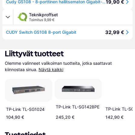
19,90 €
Cudy GS108 - 8-porttinen hallitsematon Gigabit-pöytäkytkin, musta
Teknikproffset
Toimitus 9,99 €
32,99 €
CUDY Switch GS108 8-port Gigabit
Liittyvät tuotteet
Olemme valinneet valikoiman tuotteita, jotka saattavat 
kiinnostaa sinua.
Näytä kaikki
TP-Link TL-SG1428PE
TP-Link TL-S
TP-Link TL-SG1024
104,90 €
245,20 €
142,90 €