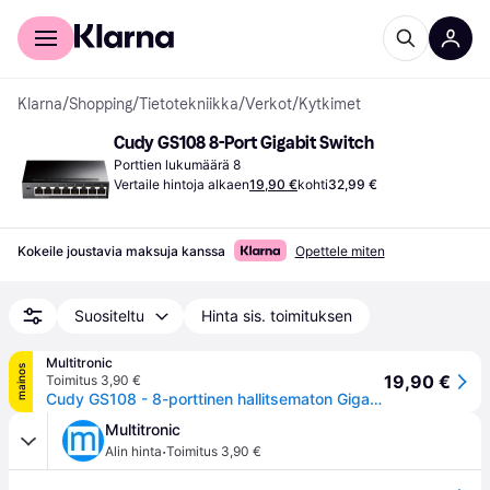
Kuluttajille
Yrityksille
Klarna
/
Shopping
/
Tietotekniikka
/
Verkot
/
Kytkimet
Cudy GS108 8-Port Gigabit Switch
Porttien lukumäärä 8
Vertaile hintoja alkaen
19,90 €
kohti
32,99 €
Kokeile joustavia maksuja kanssa
Opettele miten
Suositeltu
Hinta sis. toimituksen
Multitronic
mainos
19,90 €
Toimitus 3,90 €
Cudy GS108 - 8-porttinen hallitsematon Gigabit-pöytäkytkin, musta
Multitronic
·
Alin hinta
Toimitus 3,90 €