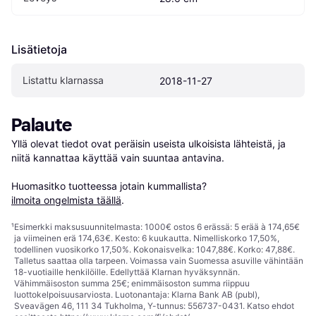
Lisätietoja
Listattu klarnassa
2018-11-27
Palaute
Yllä olevat tiedot ovat peräisin useista ulkoisista lähteistä, ja 
niitä kannattaa käyttää vain suuntaa antavina.

Huomasitko tuotteessa jotain kummallista? 
ilmoita ongelmista täällä
.
¹
Esimerkki maksusuunnitelmasta: 1000€ ostos 6 erässä: 5 erää à 174,65€
ja viimeinen erä 174,63€. Kesto: 6 kuukautta. Nimelliskorko 17,50%,
todellinen vuosikorko 17,50%. Kokonaisvelka: 1047,88€. Korko: 47,88€.
Talletus saattaa olla tarpeen. Voimassa vain Suomessa asuville vähintään
18-vuotiaille henkilöille. Edellyttää Klarnan hyväksynnän.
Vähimmäisoston summa 25€; enimmäisoston summa riippuu
luottokelpoisuusarviosta. Luotonantaja: Klarna Bank AB (publ),
Sveavägen 46, 111 34 Tukholma, Y-tunnus: 556737-0431. Katso ehdot