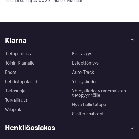
osoitteesta
https://www.klarna.com/fi/ehdot/
.
Klarna
Tietoja meistä
Kestävyys
Töihin Klarnalle
Esteettömyys
Ehdot
Auto-Track
Lehdistöpalvelut
Yhteystiedot
Tietosuoja
Yhteystiedot viranomaisten
tietopyynnöille
Turvallisuus
Hyvä hallintotapa
Wikipink
Sijoittajasuhteet
Henkilöasiakas