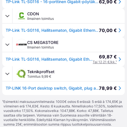
62,90 €
TP-Link TL-SG116 - 16-porttinen Gigabit-pöytäkytkin, Musta
CDON
Ilmainen toimitus
70,00 €
TP-Link TL-SG116, Hallitsematon, Gigabit Ethernet (10/100/1000), Täysin kaksipuolinen
CS MEGASTORE
Ilmainen toimitus
69,87 €
TP-Link TL-SG116, Hallitsematon, Gigabit Ethernet (10/100/1000), Täysin kaksipuolinen
Tai 12,21 €/kk.
¹
Teknikproffset
Toimitus 9,99 €
78,99 €
TP-LINK 16-Port desktop switch, Gigabit, plug and play, white
¹
Esimerkki maksusuunnitelmasta: 1000€ ostos 6 erässä: 5 erää à 174,65€ ja
viimeinen erä 174,63€. Kesto: 6 kuukautta. Nimelliskorko 17,50%, todellinen
vuosikorko 17,50%. Kokonaisvelka: 1047,88€. Korko: 47,88€. Talletus
saattaa olla tarpeen. Voimassa vain Suomessa asuville vähintään 18-
vuotiaille henkilöille. Edellyttää Klarnan hyväksynnän. Vähimmäisoston
summa 25€; enimmäisoston summa riippuu luottokelpoisuusarviosta.