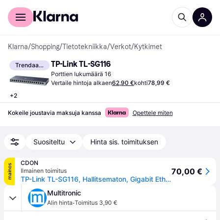
Kuluttajille
Yrityksille
Klarna
/
Shopping
/
Tietotekniikka
/
Verkot
/
Kytkimet
TP-Link TL-SG116
Trendaava
Porttien lukumäärä 16
Vertaile hintoja alkaen
62,90 €
kohti
78,99 €
+
2
Kokeile joustavia maksuja kanssa
Opettele miten
Suositeltu
Hinta sis. toimituksen
CDON
mainos
70,00 €
Ilmainen toimitus
TP-Link TL-SG116, Hallitsematon, Gigabit Ethernet (10/100/1000), Täysin kaksipuolinen
Multitronic
·
Alin hinta
Toimitus 3,90 €