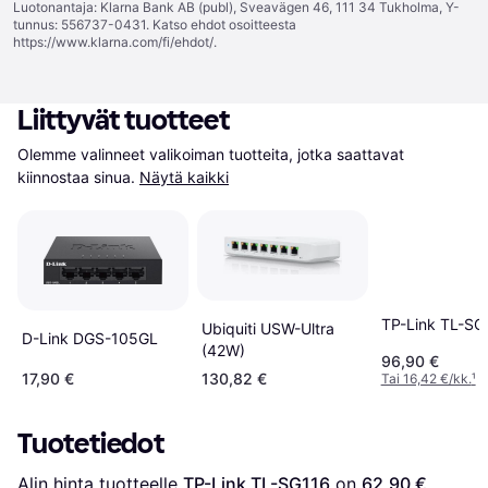
Luotonantaja: Klarna Bank AB (publ), Sveavägen 46, 111 34 Tukholma, Y-
tunnus: 556737-0431. Katso ehdot osoitteesta
https://www.klarna.com/fi/ehdot/
.
Liittyvät tuotteet
Olemme valinneet valikoiman tuotteita, jotka saattavat 
kiinnostaa sinua.
Näytä kaikki
TP-Link TL-S
Ubiquiti USW-Ultra
D-Link DGS-105GL
(42W)
96,90 €
17,90 €
130,82 €
Tai 16,42 €/kk.
¹
Tuotetiedot
Alin hinta tuotteelle 
TP-Link TL-SG116
 on 
62,90 €
. 