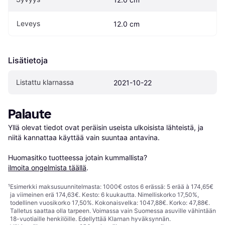
Leveys
12.0 cm
Lisätietoja
Listattu klarnassa
2021-10-22
Palaute
Yllä olevat tiedot ovat peräisin useista ulkoisista lähteistä, ja 
niitä kannattaa käyttää vain suuntaa antavina.

Huomasitko tuotteessa jotain kummallista? 
ilmoita ongelmista täällä
.
¹
Esimerkki maksusuunnitelmasta: 1000€ ostos 6 erässä: 5 erää à 174,65€
ja viimeinen erä 174,63€. Kesto: 6 kuukautta. Nimelliskorko 17,50%,
todellinen vuosikorko 17,50%. Kokonaisvelka: 1047,88€. Korko: 47,88€.
Talletus saattaa olla tarpeen. Voimassa vain Suomessa asuville vähintään
18-vuotiaille henkilöille. Edellyttää Klarnan hyväksynnän.