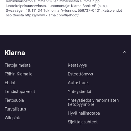
Vähimmäisoston summa 25€; enimmäisoston summa riippuu
luottokelpoisuusarviosta. Luotonantaja: Klarna Bank AB (publ),
Sveavägen 46, 111 34 Tukholma, Y-tunnus: 556737-0431. Katso ehdot
osoitteesta
https://www.klarna.com/fi/ehdot/
.
Klarna
Tietoja meistä
Kestävyys
Töihin Klarnalle
Esteettömyys
Ehdot
Auto-Track
Lehdistöpalvelut
Yhteystiedot
Tietosuoja
Yhteystiedot viranomaisten
tietopyynnöille
Turvallisuus
Hyvä hallintotapa
Wikipink
Sijoittajasuhteet