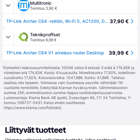
Multitronic
Toimitus 3,90 €
37,90 €
TP-Link Archer C64 -reititin, Wi-Fi 5, AC1200, Dual-band, musta
Teknikproffset
Toimitus 9,99 €
39,99 €
TP-Link Archer C64 V1 wireless router Desktop
¹
Esimerkki maksusuunnitelmasta: 1000€ ostos 6 erässä: 5 erää à 174,65€ ja
viimeinen erä 174,63€. Kesto: 6 kuukautta. Nimelliskorko 17,50%, todellinen
vuosikorko 17,50%. Kokonaisvelka: 1047,88€. Korko: 47,88€. Talletus
saattaa olla tarpeen. Voimassa vain Suomessa asuville vähintään 18-
vuotiaille henkilöille. Edellyttää Klarnan hyväksynnän. Vähimmäisoston
summa 25€; enimmäisoston summa riippuu luottokelpoisuusarviosta.
Luotonantaja: Klarna Bank AB (publ), Sveavägen 46, 111 34 Tukholma, Y-
tunnus: 556737-0431. Katso ehdot osoitteesta
https://www.klarna.com/fi/ehdot/
.
Liittyvät tuotteet
Olemme valinneet valikoiman tuotteita, jotka saattavat 