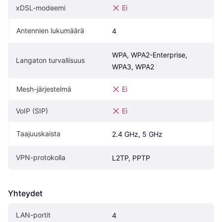
xDSL-modeemi
Ei
Antennien lukumäärä
4
WPA, WPA2-Enterprise, 
Langaton turvallisuus
WPA3, WPA2
Mesh-järjestelmä
Ei
VoIP (SIP)
Ei
Taajuuskaista
2.4 GHz, 5 GHz
VPN-protokolla
L2TP, PPTP
Yhteydet
LAN-portit
4