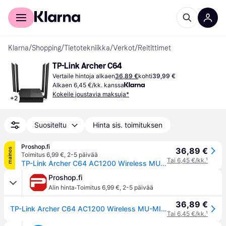
Kuluttajille
Yrityksille
Klarna
/
Shopping
/
Tietotekniikka
/
Verkot
/
Reitittimet
TP-Link Archer C64
Vertaile hintoja alkaen
36,89 €
kohti
39,99 €
Alkaen 6,45 €/kk. kanssa
Kokeile joustavia maksuja*
+
2
Suositeltu
Hinta sis. toimituksen
Proshop.fi
36,89 €
mainos
Toimitus 6,99 €
,
2-5 päivää
Tai 6,45 €/kk.
¹
TP-Link Archer C64 AC1200 Wireless MU-MIMO WiFi Router - Wireless router
Proshop.fi
·
Alin hinta
Toimitus 6,99 €
,
2-5 päivää
36,89 €
TP-Link Archer C64 AC1200 Wireless MU-MIMO WiFi Router - Wireless router
Tai 6,45 €/kk.
¹