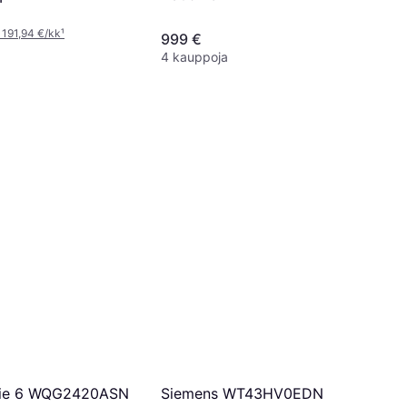
 191,94 €/kk
¹
999 €
4 kauppoja
Siemens WT43HV0EDN
rie 6 WQG2420ASN