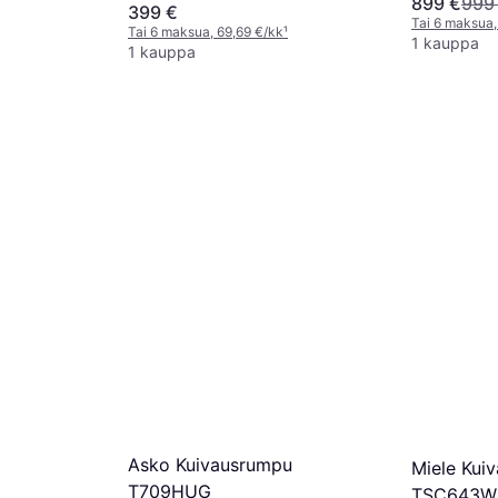
899 €
999
399 €
Tai 6 maksua,
Tai 6 maksua, 69,69 €/kk
¹
1 kauppa
1 kauppa
Asko Kuivausrumpu
Miele Kui
T709HUG
TSC643W