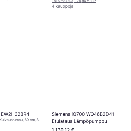
Tai 6 maksua, 179,80 €/kk
¹
4 kauppoja
Siemens iQ700 WQ46B2D41
ux EW2H328R4
Kuivausrumpu, 60 cm, 8
Etulataus Lämpöpumppu
ehokas A++
1 130,12 €