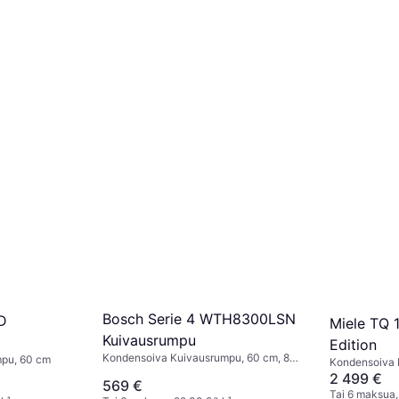
Bosch Serie 4 WTH8300LSN
D
Miele TQ
Kuivausrumpu
Edition
Kondensoiva Kuivausrumpu, 60 cm, 8
pu, 60 cm
 EEK
Kondensoiva 
kg, Energiatehokas A++
kg
2 499 €
569 €
Tai 6 maksua,