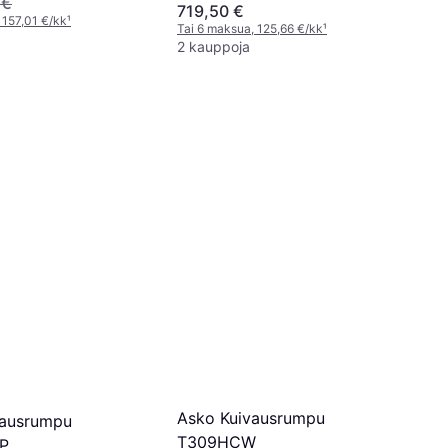
 €
719,50 €
 157,01 €/kk
¹
Tai 6 maksua, 125,66 €/kk
¹
2 kauppoja
Asko Kuivausrumpu
vausrumpu
T309HCW
P