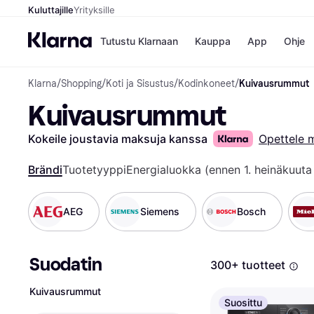
Kuluttajille
Yrityksille
Tutustu Klarnaan
Kauppa
App
Ohje
Klarna
/
Shopping
/
Koti ja Sisustus
/
Kodinkoneet
/
Kuivausrummut
Kaupat
Ma
Kuivausrummut
Booking.
Mak
Gigantti
Mak
H&M
Mak
Kokeile joustavia maksuja kanssa
Opettele 
Peten Koi
kul
Wolt
Mak
Brändi
Tuotetyyppi
Energialuokka (ennen 1. heinäkuut
Rah
Mob
AEG
Siemens
Bosch
Kauppahakem
Suodatin
300+ tuotteet
Kuivausrummut
Suosittu