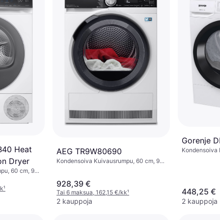
Gorenje 
40 Heat
Kondensoiva 
AEG TR9W80690
kg, Energiat
n Dryer
Kondensoiva Kuivausrumpu, 60 cm, 9
kg
pu, 60 cm, 9
928,39 €
kk
¹
448,25 €
Tai 6 maksua, 162,15 €/kk
¹
2 kauppoja
2 kauppoja