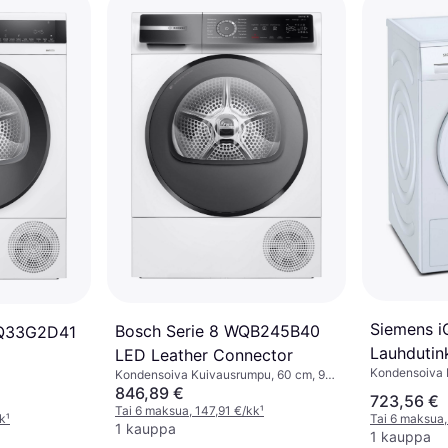
Siemens 
Bosch Serie 8 WQB245B40
WQ33G2D41
Lauhdutin
LED Leather Connector
Kondensoiva 
Kondensoiva Kuivausrumpu, 60 cm, 9
kg, Energiat
kg
846,89 €
723,56 €
Tai 6 maksua, 147,91 €/kk
¹
kk
¹
Tai 6 maksua,
1 kauppa
1 kauppa