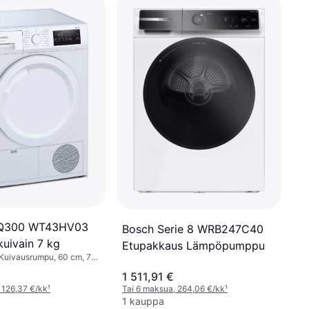
iQ300 WT43HV03
Bosch Serie 8 WRB247C40
kuivain 7 kg
Etupakkaus Lämpöpumppu
Kuivausrumpu, 60 cm, 7
ehokas A++
1 511,91 €
 126,37 €/kk
¹
Tai 6 maksua, 264,06 €/kk
¹
1 kauppa