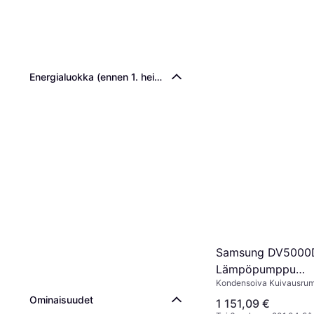
Energialuokka (ennen 1. heinäkuuta 2025)
Samsung DV5000
Lämpöpumppu
Kondensoiva Kuivausrum
Kuivausrumpu 9kg
Ominaisuudet
1 151,09 €