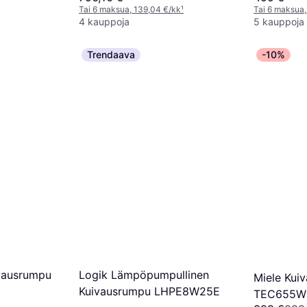
Tai 6 maksua, 139,04 €/kk
¹
Tai 6 maksua,
4 kauppoja
5 kauppoja
Trendaava
-10%
Logik Lämpöpumpullinen
vausrumpu
Miele Kui
Kuivausrumpu LHPE8W25E
TEC655WP