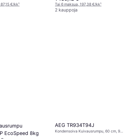
 87,15 €/kk
¹
Tai 6 maksua, 197,38 €/kk
¹
2 kauppoja
AEG TR934T94J
vausrumpu
Kondensoiva Kuivausrumpu, 60 cm, 9
 EcoSpeed 8kg
kg, Energiatehokas A++