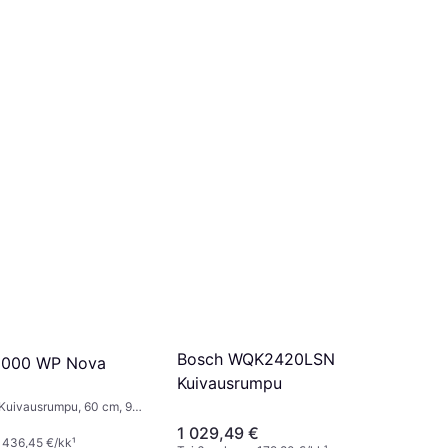
Bosch WQK2420LSN
 1000 WP Nova
Kuivausrumpu
Kuivausrumpu, 60 cm, 9
1 029,49 €
 436,45 €/kk
¹