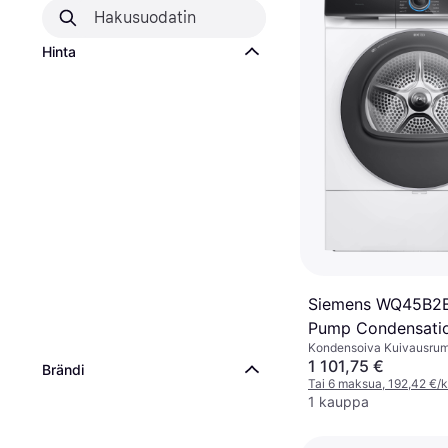
Hinta
Siemens WQ45B2B
Pump Condensatio
Kondensoiva Kuivausrum
kg
1 101,75 €
Brändi
Tai 6 maksua, 192,42 €/
1 kauppa