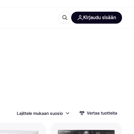
Kirjaudu sisään
totarvikkeet
rna?
 kategoriat
Vertaa tuotteita
Lajittele mukaan suosio