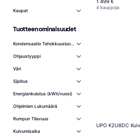
1 499 €
4 kauppoja
Kaupat
Tuotteen ominaisuudet
Kondensaatio Tehokkuusluokka
Ohjaustyyppi
Väri
Sijoitus
Energiankulutus (kWh/vuosi)
Ohjelmien Lukumäärä
Rumpun Tilavuus
UPO K2U8DC Kui
Kuivumisaika