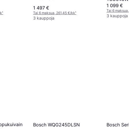
1 099 €
1 497 €
Tai 6 maksua,
kk
¹
Tai 6 maksua, 261,45 €/kk
¹
3 kauppoja
3 kauppoja
pukuivain
Bosch Se
Bosch WQG245DLSN