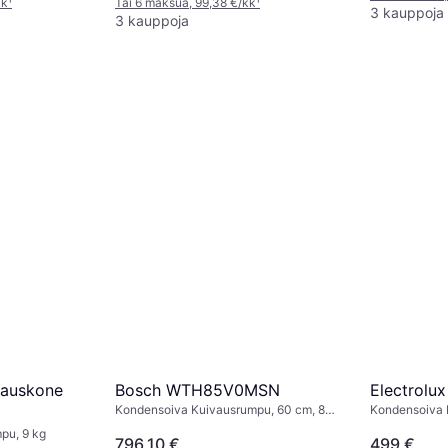
kk
¹
Tai 6 maksua, 99,38 €/kk
¹
3 kauppoja
3 kauppoja
vauskone
Bosch WTH85V0MSN
Electrol
Kondensoiva Kuivausrumpu, 60 cm, 8
Kondensoiva 
kg, Energiatehokas A++
kg, Energiat
pu, 9 kg
796,10 €
499 €