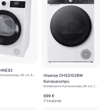
DHNE82
Hisense DH5S102BW
Kuivausrumpu, 60 cm, 8
ehokas A++
Kuivausrumpu
Kondensoiva Kuivausrumpu, 60 cm, 10
kg
699 €
2 kauppoja