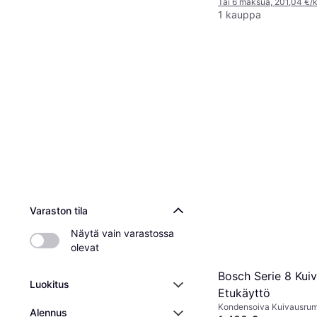
Tai 6 maksua, 201,04 €/
1 kauppa
Varaston tila
Näytä vain varastossa 
olevat
Bosch Serie 8 Kui
Luokitus
Etukäyttö
Kondensoiva Kuivausrum
Alennus