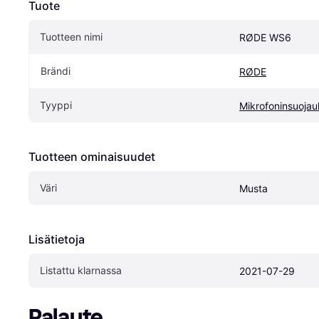
Tuote
Tuotteen nimi
RØDE WS6
Brändi
RØDE
Tyyppi
Mikrofoninsuojau
Tuotteen ominaisuudet
Väri
Musta
Lisätietoja
Listattu klarnassa
2021-07-29
Palaute