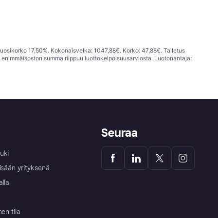
vuosikorko 17,50%. Kokonaisvelka: 1047,88€. Korko: 47,88€. Talletus
; enimmäisoston summa riippuu luottokelpoisuusarviosta. Luotonantaja:
Seuraa
uki
isään yrityksenä
alla
nen tila