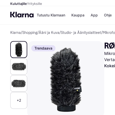
Kuluttajille
Yrityksille
Tutustu Klarnaan
Kauppa
App
Ohje
Klarna
/
Shopping
/
Ääni ja Kuva
/
Studio- ja Äänityslaitteet
/
Mikrofo
Kaupat
Ma
Booking.
Mak
RØ
Gigantti
Mak
Trendaava
H&M
Mak
Mikro
Peten Koi
kul
Wolt
Mak
Verta
Rah
Kokei
Mob
Kauppahakem
+2