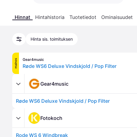
Hinnat
Hintahistoria
Tuotetiedot
Ominaisuudet
Hinta sis. toimituksen
Gear4music
mainos
Røde WS6 Deluxe Vindskjold / Pop Filter
Gear4music
Røde WS6 Deluxe Vindskjold / Pop Filter
Fotokoch
Rode WS 6 Windbreak