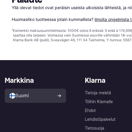
Yllä olevat tiedot ovat peräisin useista ulkoisista lähteistä, ja 
Huomasitko tuotteessa jotain kummallista? 
ilmoita ongelmista t
¹
Esimerkki maksusuunnitelmasta: 1000€ ostos 6 erässä: 5 erää à 174,65€ 
saattaa olla tarpeen. Voimassa vain Suomessa asuville vähintään 18-vuo
Klarna Bank AB (publ), Sveavägen 46, 111 34 Tukholma, Y-tunnus: 5567
Markkina
Klarna
Tietoja meistä
Suomi
Töihin Klarnalle
Ehdot
Lehdistöpalvelut
Tietosuoja