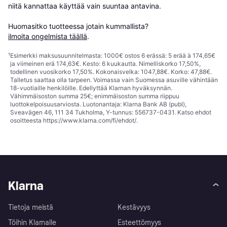
niitä kannattaa käyttää vain suuntaa antavina.

Huomasitko tuotteessa jotain kummallista? 
ilmoita ongelmista täällä
.
¹
Esimerkki maksusuunnitelmasta: 1000€ ostos 6 erässä: 5 erää à 174,65€
ja viimeinen erä 174,63€. Kesto: 6 kuukautta. Nimelliskorko 17,50%,
todellinen vuosikorko 17,50%. Kokonaisvelka: 1047,88€. Korko: 47,88€.
Talletus saattaa olla tarpeen. Voimassa vain Suomessa asuville vähintään
18-vuotiaille henkilöille. Edellyttää Klarnan hyväksynnän.
Vähimmäisoston summa 25€; enimmäisoston summa riippuu
luottokelpoisuusarviosta. Luotonantaja: Klarna Bank AB (publ),
Sveavägen 46, 111 34 Tukholma, Y-tunnus: 556737-0431. Katso ehdot
osoitteesta
https://www.klarna.com/fi/ehdot/
.
Klarna
Tietoja meistä
Kestävyys
Töihin Klarnalle
Esteettömyys