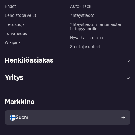
Ehdot
Auto-Track
Lehdistöpalvelut
Yhteystiedot
Tietosuoja
Yhteystiedot viranomaisten
tietopyynnöille
Turvallisuus
Hyvä hallintotapa
Wikipink
Sijoittajasuhteet
Henkilöasiakas
Ohje
Reklamaatiot
Yritys
Kirjaudu sisään
Shoppaile turvallisesti Klarnalla
Kauppiastuki
Kehittäjät
Klarna app
Yksityisyysasetukset
Kirjaudu sisään yrityksenä
Operatiivinen tila
Markkina
Tutustu kauppoihin
Peruutusoikeutesi
Myy Klarnalla
Kumppanit ja integraatiot
Ostajan turva
Suomi