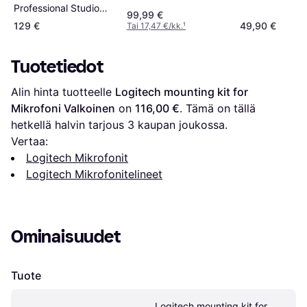
Professional Studio
99,99 €
Arm valkoinen
129 €
49,90 €
Tai 17,47 €/kk.
¹
Tuotetiedot
Alin hinta tuotteelle 
Logitech mounting kit for 
Mikrofoni Valkoinen
 on 
116,00 €
. Tämä on tällä 
hetkellä halvin tarjous 
3
 kaupan joukossa.
Vertaa:
Logitech Mikrofonit
Logitech Mikrofonitelineet
Ominaisuudet
Tuote
Logitech mounting kit for 