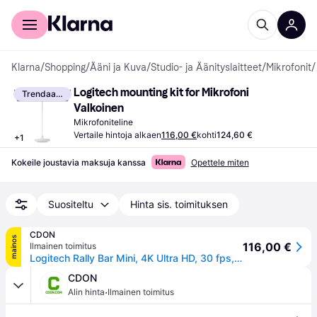
Kuluttajille
Yrityksille
Klarna
/
Shopping
/
Ääni ja Kuva
/
Studio- ja Äänityslaitteet
/
Mikrofonit
/
Logitech mounting kit for Mikrofoni 
Trendaava
Valkoinen
Mikrofoniteline
Vertaile hintoja alkaen
116,00 €
kohti
124,60 €
+
1
Kokeile joustavia maksuja kanssa
Opettele miten
Suositeltu
Hinta sis. toimituksen
CDON
mainos
116,00 €
Ilmainen toimitus
Logitech Rally Bar Mini, 4K Ultra HD, 30 fps, 4x, Grafiitti
CDON
·
Alin hinta
Ilmainen toimitus