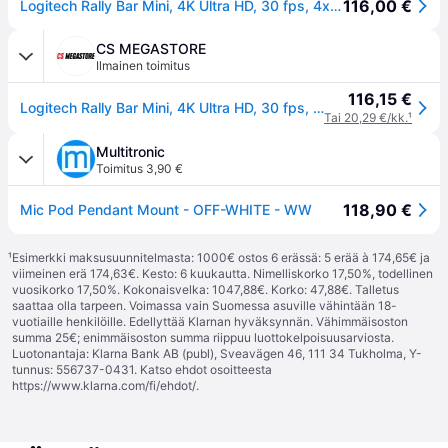
116,00 €
Logitech Rally Bar Mini, 4K Ultra HD, 30 fps, 4x, Grafiitti
CS MEGASTORE
Ilmainen toimitus
116,15 €
Logitech Rally Bar Mini, 4K Ultra HD, 30 fps, 4x, Grafiitti
Tai 20,29 €/kk.
¹
Multitronic
Toimitus 3,90 €
118,90 €
Mic Pod Pendant Mount - OFF-WHITE - WW
¹
Esimerkki maksusuunnitelmasta: 1000€ ostos 6 erässä: 5 erää à 174,65€ ja
viimeinen erä 174,63€. Kesto: 6 kuukautta. Nimelliskorko 17,50%, todellinen
vuosikorko 17,50%. Kokonaisvelka: 1047,88€. Korko: 47,88€. Talletus
saattaa olla tarpeen. Voimassa vain Suomessa asuville vähintään 18-
vuotiaille henkilöille. Edellyttää Klarnan hyväksynnän. Vähimmäisoston
summa 25€; enimmäisoston summa riippuu luottokelpoisuusarviosta.
Luotonantaja: Klarna Bank AB (publ), Sveavägen 46, 111 34 Tukholma, Y-
tunnus: 556737-0431. Katso ehdot osoitteesta
https://www.klarna.com/fi/ehdot/
.