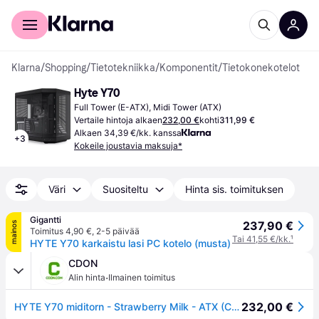
Kuluttajille
Yrityksille
Klarna
/
Shopping
/
Tietotekniikka
/
Komponentit
/
Tietokonekotelot
Hyte Y70
Full Tower (E-ATX), Midi Tower (ATX)
Vertaile hintoja alkaen
232,00 €
kohti
311,99 €
Alkaen 34,39 €/kk. kanssa
+
3
Kokeile joustavia maksuja*
Väri
Suositeltu
Hinta sis. toimituksen
Gigantti
237,90 €
mainos
Toimitus 4,90 €
,
2-5 päivää
Tai 41,55 €/kk.
¹
HYTE Y70 karkaistu lasi PC kotelo (musta)
CDON
·
Alin hinta
Ilmainen toimitus
232,00 €
HYTE Y70 miditorn - Strawberry Milk - ATX (CS-HYTE-Y70-SM)