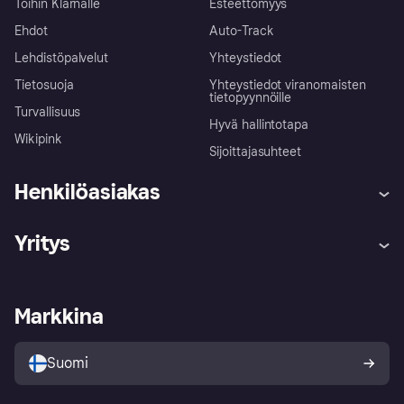
Töihin Klarnalle
Esteettömyys
Ehdot
Auto-Track
Lehdistöpalvelut
Yhteystiedot
Tietosuoja
Yhteystiedot viranomaisten
tietopyynnöille
Turvallisuus
Hyvä hallintotapa
Wikipink
Sijoittajasuhteet
Henkilöasiakas
Ohje
Reklamaatiot
Yritys
Kirjaudu sisään
Shoppaile turvallisesti Klarnalla
Kauppiastuki
Kehittäjät
Klarna app
Yksityisyysasetukset
Kirjaudu sisään yrityksenä
Operatiivinen tila
Markkina
Tutustu kauppoihin
Peruutusoikeutesi
Myy Klarnalla
Kumppanit ja integraatiot
Ostajan turva
Suomi