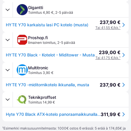
Gigantti
Toimitus 4,90 €
,
2-5 päivää
237,90 €
HYTE Y70 karkaistu lasi PC kotelo (musta)
Tai 41,55 €/kk.
¹
Proshop.fi
Ilmainen toimitus
,
2-5 päivää
239,00 €
HYTE Y70 Black - Kotelot - Miditower - Musta
Tai 41,75 €/kk.
¹
Multitronic
Toimitus 3,90 €
237,90 €
HYTE Y70 -miditornikotelo ikkunalla, musta
Teknikproffset
Toimitus 14,99 €
311,99 €
Hyte Y70 Black ATX-kotelo panoraamaikkunalla, musta
¹
Esimerkki maksusuunnitelmasta: 1000€ ostos 6 erässä: 5 erää à 174,65€ ja