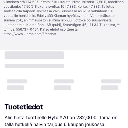
viimeinen erä 174,63€. Kesto: 6 kuukautta. Nimelliskorko 17,50%, todellinen
vuosikorko 17,50%. Kokonaisvelka: 1047,88€. Korko: 47,88€. Talletus
saattaa olla tarpeen. Voimassa vain Suomessa asuville vähintään 18-
vuotiaille henkilöille. Edellyttää Klarnan hyväksynnän. Vähimmäisoston
summa 25€; enimmäisoston summa riippuu luottokelpoisuusarviosta.
Luotonantaja: Klarna Bank AB (publ), Sveavägen 46, 111 34 Tukholma, Y-
tunnus: 556737-0431. Katso ehdot osoitteesta
https://www.klarna.com/fi/ehdot/
.
Tuotetiedot
Alin hinta tuotteelle 
Hyte Y70
 on 
232,00 €
. Tämä on 
tällä hetkellä halvin tarjous 
6
 kaupan joukossa.