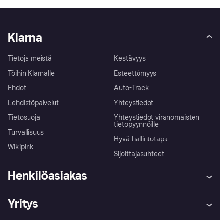
Klarna
Tietoja meistä
Kestävyys
Töihin Klarnalle
Esteettömyys
Ehdot
Auto-Track
Lehdistöpalvelut
Yhteystiedot
Tietosuoja
Yhteystiedot viranomaisten
tietopyynnöille
Turvallisuus
Hyvä hallintotapa
Wikipink
Sijoittajasuhteet
Henkilöasiakas
Ohje
Reklamaatiot
Yritys
Kirjaudu sisään
Shoppaile turvallisesti Klarnalla