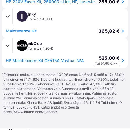
285,00 €
HP 220V Fuser Kit, 250000 sidor, HP, LaserJet Managed MFP E72525, E72530, E72535, 15 - 25 ° C, -20 - 40 ° C, 10 - 90%
Inky
I
Toimitus 4,90 €
365,82 €
Maintenance Kit
inkClub
Toimitus 4,95 €
525,00 €
HP Maintenance Kit CE515A Vastaa: N/A
Tai 91,69 €/kk.
¹
¹
Esimerkki maksusuunnitelmasta: 1000€ ostos 6 erässä: 5 erää à 174,65€ ja
viimeinen erä 174,63€. Kesto: 6 kuukautta. Nimelliskorko 17,50%, todellinen
vuosikorko 17,50%. Kokonaisvelka: 1047,88€. Korko: 47,88€. Talletus
saattaa olla tarpeen. Voimassa vain Suomessa asuville vähintään 18-
vuotiaille henkilöille. Edellyttää Klarnan hyväksynnän. Vähimmäisoston
summa 25€; enimmäisoston summa riippuu luottokelpoisuusarviosta.
Luotonantaja: Klarna Bank AB (publ), Sveavägen 46, 111 34 Tukholma, Y-
tunnus: 556737-0431. Katso ehdot osoitteesta
https://www.klarna.com/fi/ehdot/
.