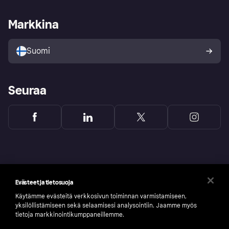
Kauppiastuki
Kehittäjät
Klarna app
Yksityisyysasetukset
Kirjaudu sisään yrityksenä
Operatiivinen tila
Markkina
Tutustu kauppoihin
Peruutusoikeutesi
Myy Klarnalla
Kumppanit ja integraatiot
Ostajan turva
Suomi
Seuraa
Evästeet ja tietosuoja
Käytämme evästeitä verkkosivun toiminnan varmistamiseen,
yksilöllistämiseen sekä selaamisesi analysointiin. Jaamme myös
tietoja markkinointikumppaneillemme.