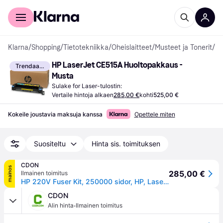
Kuluttajille
Yrityksille
Klarna
/
Shopping
/
Tietotekniikka
/
Oheislaitteet
/
Musteet ja Tonerit
/
Su
HP LaserJet CE515A Huoltopakkaus - 
Trendaava
Musta
Sulake for Laser-tulostin:
Vertaile hintoja alkaen
285,00 €
kohti
525,00 €
Kokeile joustavia maksuja kanssa
Opettele miten
Suositeltu
Hinta sis. toimituksen
CDON
mainos
285,00 €
Ilmainen toimitus
HP 220V Fuser Kit, 250000 sidor, HP, LaserJet Managed MFP E72525, E72530, E72535, 15 - 25 ° C, -20 - 40 ° C, 10 - 90%
CDON
·
Alin hinta
Ilmainen toimitus