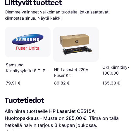
Liittyvät tuotteet
Olemme valinneet valikoiman tuotteita, jotka saattavat 
kiinnostaa sinua.
Näytä kaikki
Samsung
OKI Kiinnitinyk
HP LaserJet 220V
Kiinnitysyksikkö CLP-
100.000
Fuser Kit
365W - Vastaa
79,91 €
89,82 €
165,30 €
Tuotetiedot
Alin hinta tuotteelle 
HP LaserJet CE515A 
Huoltopakkaus - Musta
 on 
285,00 €
. Tämä on tällä 
hetkellä halvin tarjous 
3
 kaupan joukossa.